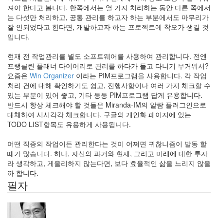
터
져야 한다고 봅니다. 한쪽에서는 열 가지 처리하는 동안 다른 쪽에서
data
는 다섯만 처리하고, 공통 관리를 하고자 하는 부분에서도 마무리가
PHP
잘 안되었다고 한다면, 개발하고자 하는 프로젝트에 착오가 생길 것
장
입니다.
마
도
현재 전 작업관리를 별도 소프트웨어를 사용하여 관리합니다. 전엔
움
프랭클린 플래너 다이어리로 관리를 하다가 들고 다니기 무거워서?
말
요즘은
Win Organizer
이라는 PIM프로그램을 사용합니다. 각 작업
웹
처리 건에 대해 확인하기도 쉽고, 진행사항이나 여러 가지 체크할 수
표
있는 부분이 있어 좋고, 기타 등등 PIM프로그램 답게 유용합니다.
준
반드시 항상 체크해야 할 것들은 Miranda-IM의 알람 플러그인으로
오
대체하여 시시각각 체크합니다. 구글의 개인화 페이지에 있는
픈
TODO LIST항목도 유용하게 사용됩니다.
소
스
프
어떤 직종의 작업이든 관리한다는 것이 어쩌면 귀찮니즘이 발동 할
로
때가 많습니다. 허나, 자신의 과거와 현재, 그리고 미래에 대한 투자
젝
라 생각하고, 게을리하지 않는다면, 보다 효율적인 삶을 느리지 않을
트
까 합니다.
장
필자
애
향
정
신
성