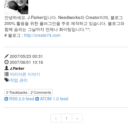
오
픈
소
안녕하세요. J.Parker입니다. Needlworks의 Creator이며, 블로그
스
200% 활용을 위한 플러그인을 주로 제작하고 있습니다. 블로그와
User
함께 숨쉬는 그날까지 언제나 화이팅입니다.^^;
Interface
# 블로그 :
http://create74.com
바
다
고
정
2007/05/23 00:31
관
2007/06/01 10:16
념
J.Parker
history
머리아픈 이야기
건
작업 관리
의
도
로
0
Trackbacks
2
Comments
시
RSS 2.0 feed
ATOM 1.0 feed
밴
드
책
«
1
»
시
들
웍