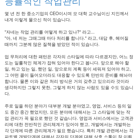
능률적인 작업관리
베
이
몇 년 전 한 중소기업의 CEO이시며 모 대학 교수님이신 지인께서
스
내게 이렇게 물으신 적이 있습니다.
자
바
스
"자네는 작업 관리를 어떻게 하고 있나?" 라고...
크
"아, 네 저는 그때그때 마다 처리를 합니다." 라고, 대답 후, 헤어질
립
때까지 그분께 많은 질책을 받았던 적이 있습니다.
트
Linux
업 무처리에 대한 패턴은 각자의 스타일에 따라 다르겠지만, 어느 정
토
도는 일률적인 체계가 잡혀 있어야 한다고 봅니다. 앞으로 해야 할
론
일, 하고 있는 일, 했던 일, 앞으로의 계획 등이 세워져 있어야 하고,
문
화
그 어떤 콜이 들어오더라도 대응할 수 있도록 만반의 준비를 해놔야
합니다. 물론 이와 같은 처리 방식은 거의 갖추고 있으리라 것이라
관
계
생각하지만 그렇지 못한, 그렇게 하지 않는 사람도 있을 수도 있습니
기
다.
반
서
주로 일을 하던 분야가 대부분 개발 분야였고, 영업, 서비스 등의 일
비
스
도 중간 중간 했었지만, 모든 분야에 대해서는 그 스타일에 맞는 작
시
업 관리가 꼭 필요로 했던 것 같습니다. 영업과 서비스에서는 고객관
각
리에 대한 전반적인 관리체계가 있어야 했고, 개발에서는 개발하는
컴
각 단계에 따른 관리체계가 필요 했습니다. 특히 개발 관련에서는 각
퓨
파트별 개발단계에 대해서 각자의 단계에 대해 상호 소통이 잘 이뤄