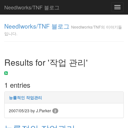
Needlworks/TNF 블로그
Toggl
navig
Needlworks/TNF
Needlworks/TNF 블로그
의 이야기들입니
Needlworks/TNF의 이야기들
다.
입니다.
TNF
Tag
Results for '작업 관리'
Cloud
라
틴
어
1 entries
한
메
타
능률적인 작업관리
자
묵
2007/05/23
by J.Parker
2
상
데
이
터