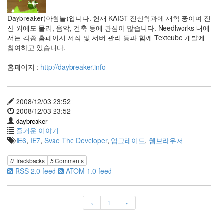
신
성
Daybreaker(아침놀)입니다. 현재 KAIST 전산학과에 재학 중이며 전
오
산 외에도 물리, 음악, 건축 등에 관심이 많습니다. Needlworks 내에
픈
소
서는 각종 홈페이지 제작 및 서버 관리 등과 함께 Textcube 개발에
스
참여하고 있습니다.
삽
질
홈페이지 :
http://daybreaker.info
행
복
국
2008/12/03 23:52
제
화
2008/12/03 23:52
daybreaker
8
월
즐거운 이야기
5
IE6
,
IE7
,
Svae The Developer
,
업그레이드
,
웹브라우저
월
광
0
Trackbacks
5
Comments
주
RSS 2.0 feed
ATOM 1.0 feed
천
황
산
민
«
1
»
주
주