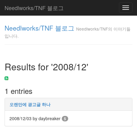
Needlworks/TNF 블로그
Toggl
navig
Needlworks/TNF
Needlworks/TNF 블로그
의 이야기들입니
Needlworks/TNF의 이야기들
다.
입니다.
TNF
Tag
Results for '2008/12'
Cloud
웹
개
발
1 entries
매
쉬
업
오랜만에 광고글 하나
꿈
부
2008/12/03
by daybreaker
5
모
님
관