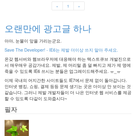
계
«
1
»
기
반
서
비
오랜만에 광고글 하나
스
칼
루
아아, 눈물이 앞을 가리는군요.
아
겨
Save The Developer! - IE6는 제발 더이상 쓰지 말아 주세요.
울
온갖 웹서버와 웹브라우저에 대응해야 하는 텍스트큐브 개발진으로
i18n
서 매우매우 공감가네요. 제발, 제 머리털 좀 덜 빠지고 제가 제 명에
XHTML
죽을 수 있도록 IE6 쓰시는 분들은 업그레이드해주세요. ㅠ_ㅠ
텍
스
이제 국내의 어지간한 사이트들도 IE7에서 문제 없이 돌아갑니다.
트
인터넷 뱅킹, 쇼핑, 결제 등등 문제 생기는 곳은 더이상 안 보이는 것
큐
같습니다. 그러니 제발 개발자들이 더 나은 인터넷·웹 서비스를 제공
브
할 수 있도록 다같이 도와줍시다~
기
념
필자
품
과
제
향
정