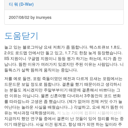
자
디 워 (D-War)
예
외
2007/08/02
by inureyes
계
획
어
도움닫기
머
니
선
놀고 있는 블로그마냥 요새 저희가 좀 뜸합니다. 텍스트큐브 1.8도,
입
2.0도 로드맵 안에서만 돌고 있고, 1.7.7도 한참 늦게 등장했습니다.
견
IIS 지원이니 구글맵 지원이니 등등 뭔가 하기는 하는데, 티가 좀 안
칼
납니다. 뜸한 이유가 여러가지 있겠지만 주된 이유는 사람입니다. 니
루
들웍스가 살짝 뜸하게 움직이는 중입니다.
아
밀
저를 예로 들면, 포럼 죽돌이였던 예전과 다르게 요새는 포럼에서는
크
드문드문 보일 정도로 뜸합니다. 결혼을 했기 때문이라고 생각하시
홈
는 분들도 계시겠지만 주말부부이기 때문에 결혼해서 바쁘다는 그
페
런 이유는 아닙니다. 물론 신혼여행 다녀와서 3주동안의 코드 변화
이
지
를 따라잡느라 고생은 좀 했습니다. (제가 없어야 전체 커밋 수가 늘
사
어난다는 놀라운 사실을 배웠습니다...) 각설하고, 요새 제가 뜸한 이
용
유는 박사과정 대학원생이라,
저 노는 사이에 컴퓨터 시뮬레이션이
자
지금까지 했던 연구들 중에서 결론이 난 것들이 있어 정리를 하는 중
재
이기 때문입니다. 사실 이건 핑계고, 항상 때가 되면 하는 일이라 주
귀