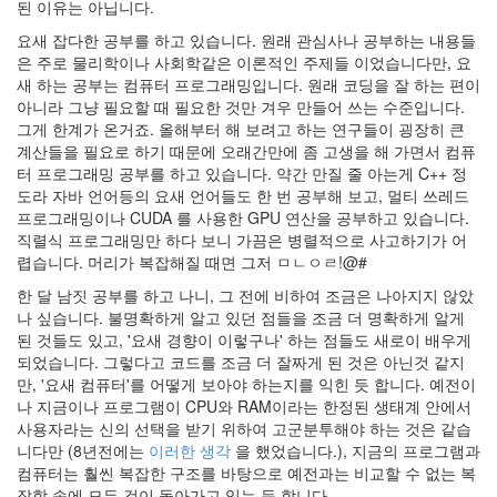
된 이유는 아닙니다.
요새 잡다한 공부를 하고 있습니다. 원래 관심사나 공부하는 내용들
Notices
은 주로 물리학이나 사회학같은 이론적인 주제들 이었습니다만, 요
새 하는 공부는 컴퓨터 프로그래밍입니다. 원래 코딩을 잘 하는 편이
Find!
아니라 그냥 필요할 때 필요한 것만 겨우 만들어 쓰는 수준입니다.
그게 한계가 온거죠. 올해부터 해 보려고 하는 연구들이 굉장히 큰
Categories
계산들을 필요로 하기 때문에 오래간만에 좀 고생을 해 가면서 컴퓨
터 프로그래밍 공부를 하고 있습니다. 약간 만질 줄 아는게 C++ 정
전
도라 자바 언어등의 요새 언어들도 한 번 공부해 보고, 멀티 쓰레드
체
프로그래밍이나 CUDA 를 사용한 GPU 연산을 공부하고 있습니다.
130
직렬식 프로그래밍만 하다 보니 가끔은 병렬적으로 사고하기가 어
따
렵습니다. 머리가 복잡해질 때면 그저 ㅁㄴㅇㄹ!@#
뜻
한
한 달 남짓 공부를 하고 나니, 그 전에 비하여 조금은 나아지지 않았
이
나 싶습니다. 불명확하게 알고 있던 점들을 조금 더 명확하게 알게
야
된 것들도 있고, '요새 경향이 이렇구나' 하는 점들도 새로이 배우게
기
되었습니다. 그렇다고 코드를 조금 더 잘짜게 된 것은 아닌것 같지
33
만, '요새 컴퓨터'를 어떻게 보아야 하는지를 익힌 듯 합니다. 예전이
차
나 지금이나 프로그램이 CPU와 RAM이라는 한정된 생태계 안에서
가
사용자라는 신의 선택을 받기 위하여 고군분투해야 하는 것은 같습
운
니다만 (8년전에는
이러한 생각
을 했었습니다.), 지금의 프로그램과
이
컴퓨터는 훨씬 복잡한 구조를 바탕으로 예전과는 비교할 수 없는 복
야
잡함 속에 모든 것이 돌아가고 있는 듯 합니다.