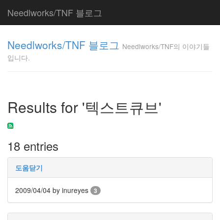
Needlworks/TNF 블로그
Needlworks/TNF
Needlworks/TNF 블로그
의 이야기들입니
Needlworks/TNF의 이야기들
다.
입니다.
TNF
Tag
Results for '텍스트큐브'
Cloud
학
문
적
18 entries
스
타
일
도움닫기
사
랑
2009/04/04
by inureyes
3
웹
디
버