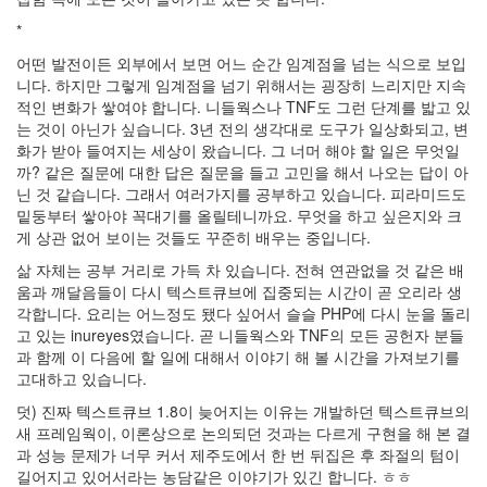
기
*
10
즐
어떤 발전이든 외부에서 보면 어느 순간 임계점을 넘는 식으로 보입
거
니다. 하지만 그렇게 임계점을 넘기 위해서는 굉장히 느리지만 지속
운
적인 변화가 쌓여야 합니다. 니들웍스나 TNF도 그런 단계를 밟고 있
이
는 것이 아닌가 싶습니다. 3년 전의 생각대로 도구가 일상화되고, 변
야
화가 받아 들여지는 세상이 왔습니다. 그 너머 해야 할 일은 무엇일
기
까? 같은 질문에 대한 답은 질문을 들고 고민을 해서 나오는 답이 아
44
닌 것 같습니다. 그래서 여러가지를 공부하고 있습니다. 피라미드도
머
밑둥부터 쌓아야 꼭대기를 올릴테니까요. 무엇을 하고 싶은지와 크
리
게 상관 없어 보이는 것들도 꾸준히 배우는 중입니다.
아
삶 자체는 공부 거리로 가득 차 있습니다. 전혀 연관없을 것 같은 배
픈
움과 깨달음들이 다시 텍스트큐브에 집중되는 시간이 곧 오리라 생
이
각합니다. 요리는 어느정도 됐다 싶어서 슬슬 PHP에 다시 눈을 돌리
야
고 있는 inureyes였습니다. 곧 니들웍스와 TNF의 모든 공헌자 분들
기
과 함께 이 다음에 할 일에 대해서 이야기 해 볼 시간을 가져보기를
35
고대하고 있습니다.
덧) 진짜 텍스트큐브 1.8이 늦어지는 이유는 개발하던 텍스트큐브의
Recent
Posts
새 프레임웍이, 이론상으로 논의되던 것과는 다르게 구현을 해 본 결
과 성능 문제가 너무 커서 제주도에서 한 번 뒤집은 후 좌절의 텀이
텍
길어지고 있어서라는 농담같은 이야기가 있긴 합니다. ㅎㅎ