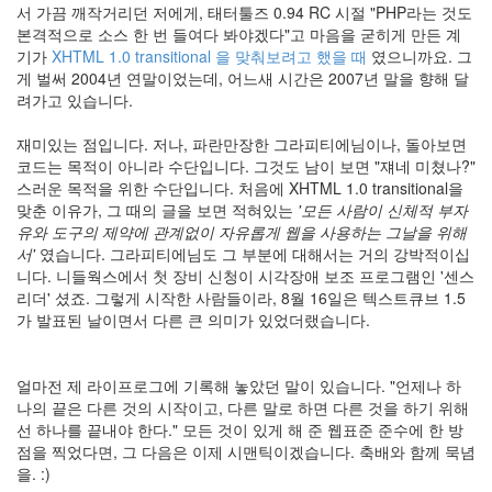
서 가끔 깨작거리던 저에게, 태터툴즈 0.94 RC 시절 "PHP라는 것도
본격적으로 소스 한 번 들여다 봐야겠다"고 마음을 굳히게 만든 계
기가
XHTML 1.0 transitional 을 맞춰보려고 했을 때
였으니까요. 그
게 벌써 2004년 연말이었는데, 어느새 시간은 2007년 말을 향해 달
려가고 있습니다.
재미있는 점입니다. 저나, 파란만장한 그라피티에님이나, 돌아보면
코드는 목적이 아니라 수단입니다. 그것도 남이 보면 "쟤네 미쳤나?"
스러운 목적을 위한 수단입니다. 처음에 XHTML 1.0 transitional을
맞춘 이유가, 그 때의 글을 보면 적혀있는
'모든 사람이 신체적 부자
유와 도구의 제약에 관계없이 자유롭게 웹을 사용하는 그날을 위해
서'
였습니다. 그라피티에님도 그 부분에 대해서는 거의 강박적이십
니다. 니들웍스에서 첫 장비 신청이 시각장애 보조 프로그램인 '센스
리더' 셨죠. 그렇게 시작한 사람들이라, 8월 16일은 텍스트큐브 1.5
가 발표된 날이면서 다른 큰 의미가 있었더랬습니다.
얼마전 제 라이프로그에 기록해 놓았던 말이 있습니다. "언제나 하
나의 끝은 다른 것의 시작이고, 다른 말로 하면 다른 것을 하기 위해
선 하나를 끝내야 한다." 모든 것이 있게 해 준 웹표준 준수에 한 방
점을 찍었다면, 그 다음은 이제 시맨틱이겠습니다. 축배와 함께 묵념
을. :)