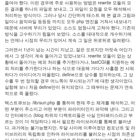
줄여야 했다. 이런 경우에 주로 사용하는 방법은 rewrite 모듈의 모
든 결과를 하나의 파일로 보내고, 그 파일이 요청을 모두 해석해서
처리하는 방식이다. 그러나 당시 간단하게 테스트 해 본 결과 그림파
일이나 음악파일 등등등 까지도 모두 php 엔진을 거쳐서 내보내기
때문에 서버에 무리가 있었다. 소스도 엄청나게 고쳐야 했다. 기존의
방식을 고수하기가 힘들어 보였다. 소스를 대대적으로 개수하기에
는 언제나 시점의 무리가 있어서 계속 그 일은 뒤로뒤로 밀려왔다.
그러면서 1년이 넘는 시간이 지났고, 잘은 모르지만 머릿속 어딘가
에서 그 생각이 계속 돌아가고 있었나보다. rewrite 모듈이 없는 상
황에서 돌아가는 예외 처리를 추가한다거나, fastCGI를 지원하는 예
외 처리를 추가한다거나 하는 식으로 대응해 가다가 사흘쯤 전 샤워
하다가 아이디어가 떠올랐다. define으로 상수를 정의하는데, 그 상
수를 두 번 정의할 경우 어느쪽이 무시되는가? 에 대한 생각이었다.
실험해 보니 처음 define만이 유지되었다. 그 때부터는 문제가 연속
적으로 죽 풀렸다.
텍스트큐브는 /lib/suri.php 를 통하여 현재 주소 체계를 해석하고, 어
떤 부분이 주소이고 어떤 부분이 파라미터인지 파악해 낸다. 그리고
각 인터페이스 (blog 하위의 디렉토리들은 사실 인터페이스라고 부
르는 것이 더 적당하다.) 에서 필요한 라이브러리를 통째로 불러낸
다. 과거에는 불가능했지만, 두달 사이에 이루어졌던 컴포넌트 및 라
이브러리의 독립화로 인하여 라이브러리를 불러오는 시점의 의존성
이 사라졌다. 따라서 suri가 실제로 동작하기 이전이라면 주소 처리