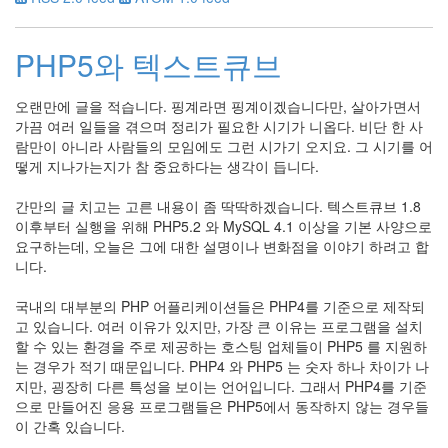
3
by
inureyes
PHP5와 텍스트큐브
컴
퓨
오랜만에 글을 적습니다. 핑계라면 핑계이겠습니다만, 살아가면서
터
가끔 여러 일들을 겪으며 정리가 필요한 시기가 니옵다. 비단 한 사
길
람만이 아니라 사람들의 모임에도 그런 시가기 오지요. 그 시기를 어
들
떻게 지나가는지가 참 중요하다는 생각이 듭니다.
이
기
간만의 글 치고는 고른 내용이 좀 딱딱하겠습니다. 텍스트큐브 1.8
3
이후부터 실행을 위해 PHP5.2 와 MySQL 4.1 이상을 기본 사양으로
by
요구하는데, 오늘은 그에 대한 설명이나 변화점을 이야기 하려고 합
daybreaker
니다.
새
국내의 대부분의 PHP 어플리케이션들은 PHP4를 기준으로 제작되
해
고 있습니다. 여러 이유가 있지만, 가장 큰 이유는 프로그램을 설치
인
할 수 있는 환경을 주로 제공하는 호스팅 업체들이 PHP5 를 지원하
사
는 경우가 적기 때문입니다. PHP4 와 PHP5 는 숫자 하나 차이가 나
올
지만, 굉장히 다른 특성을 보이는 언어입니다. 그래서 PHP4를 기준
려
으로 만들어진 응용 프로그램들은 PHP5에서 동작하지 않는 경우들
요
이 간혹 있습니다.
2