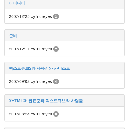
아이디어
의
스
크
2007/12/25
by inureyes
3
린
리
더
준비
신
뢰
후
2007/12/11
by inureyes
2
기
휴
가
텍스트큐브2와 사파리와 카이스트
정
전
작
2007/09/02
by inureyes
4
업
관
리
xfn
XHTML과 웹표준과 텍스트큐브와 사람들
needlworks
2007/08/24
by inureyes
8
한
메
타