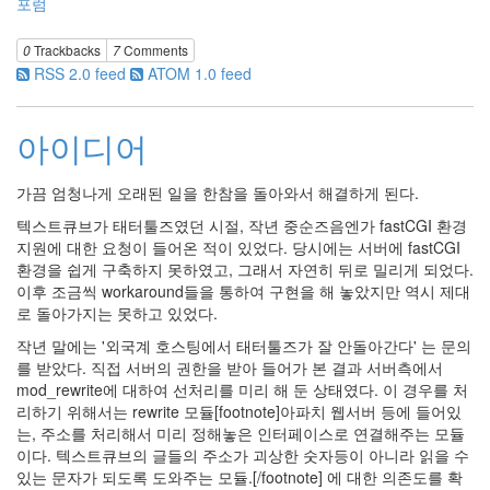
포럼
0
Trackbacks
7
Comments
RSS 2.0 feed
ATOM 1.0 feed
아이디어
가끔 엄청나게 오래된 일을 한참을 돌아와서 해결하게 된다.
텍스트큐브가 태터툴즈였던 시절, 작년 중순즈음엔가 fastCGI 환경
지원에 대한 요청이 들어온 적이 있었다. 당시에는 서버에 fastCGI
환경을 쉽게 구축하지 못하였고, 그래서 자연히 뒤로 밀리게 되었다.
이후 조금씩 workaround들을 통하여 구현을 해 놓았지만 역시 제대
로 돌아가지는 못하고 있었다.
작년 말에는 '외국계 호스팅에서 태터툴즈가 잘 안돌아간다' 는 문의
를 받았다. 직접 서버의 권한을 받아 들어가 본 결과 서버측에서
mod_rewrite에 대하여 선처리를 미리 해 둔 상태였다. 이 경우를 처
리하기 위해서는 rewrite 모듈[footnote]아파치 웹서버 등에 들어있
는, 주소를 처리해서 미리 정해놓은 인터페이스로 연결해주는 모듈
이다. 텍스트큐브의 글들의 주소가 괴상한 숫자등이 아니라 읽을 수
있는 문자가 되도록 도와주는 모듈.[/footnote] 에 대한 의존도를 확