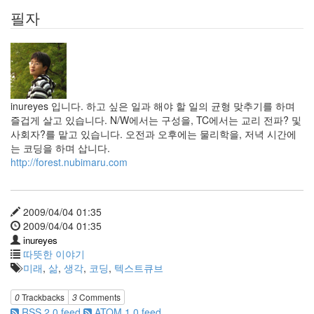
스
필자
트
큐
브
공
지
사
항
inureyes 입니다. 하고 싶은 일과 해야 할 일의 균형 맞추기를 하며
블...
즐겁게 살고 있습니다. N/W에서는 구성을, TC에서는 교리 전파? 및
6
사회자?를 맡고 있습니다. 오전과 오후에는 물리학을, 저녁 시간에
by
는 코딩을 하며 삽니다.
daybreaker
http://forest.nubimaru.com
AVATAR
9
2009/04/04 01:35
by
2009/04/04 01:35
daybreaker
inureyes
따뜻한 이야기
도
미래
,
삶
,
생각
,
코딩
,
텍스트큐브
움
닫
0
Trackbacks
3
Comments
기
RSS 2.0 feed
ATOM 1.0 feed