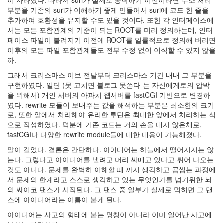
부분을 기존의 suri가 이해하기 좋게 만들어서 suri에 코드 한 줄을
추가하여 호환성을 유지할 수도 있을 것이다. 또한 각 인터페이스에
서는 모든 포함관계의 기준이 되는 ROOT를 미리 정의하는데, 인터
페이스 파일이 불려지기 이전에 ROOT를 일률적으로 정의해 버리면
이후의 모든 파일 포함관계들도 전부 수정 없이 이식할 수 있지 않을
까.
그래서 크리스마스 이브 전날부터 크리스마스 기간 내내 그 부분을
구현하였다. 일단 (못 고치면 블로그 못쓴다-는 자신에게로의 압박
을 위해서) 개인 서버의 아파치 웹서버를 fastCGI 기반으로 변경하
였다. rewrite 모듈이 보내주는 값을 해석하는 부분은 최소한의 크기
로, 또한 앞에서 처리해야 유리한 루틴은 최대한 앞에서 처리하는 식
으로 작성하였다. 덕분에 기존 코드는 거의 손을 대지 않은채로,
fastCGI나 다양한 rewrite module들에 대한 대응이 가능해졌다.
말이 길었다. 결론은 간단하다. 아이디어는 하늘에서 떨어지지는 않
는다. 그렇다고 아이디어를 낼려고 머리 싸매고 있다고 튀어 나오는
것도 아니다. 문제를 완벽히 이해할 때 까지 생각하고 곱씹는 과정에
서 문제의 한계라고 스스로 생각하고 있는 무엇인가를 넘기위한 뇌
의 싸이코 댄스가 시작된다. 그 댄스 중 일부가 실제로 먹히면 그 댄
스에 아이디어라는 이름이 붙게 된다.
아이디어는 사고의 형태에 붙는 명칭이 아니라 이미 일어난 사고에