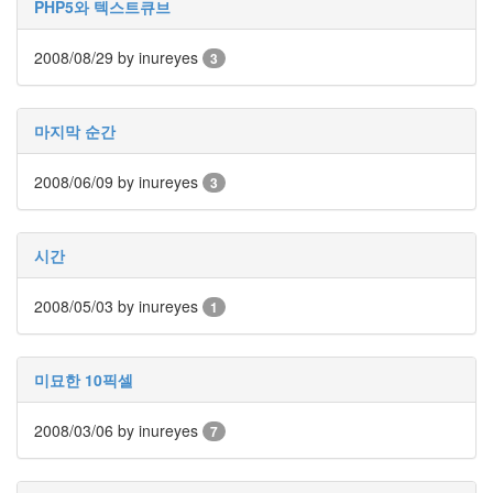
PHP5와 텍스트큐브
깅
웹
개
2008/08/29
by inureyes
3
발
xmlrpc
nature
마지막 순간
구
글
프
2008/06/09
by inureyes
3
린
트
Social
Network
시간
Service
가
2008/05/03
by inureyes
1
족
recursion
관
미묘한 10픽셀
계
기
반
2008/03/06
by inureyes
7
서
비
스
건