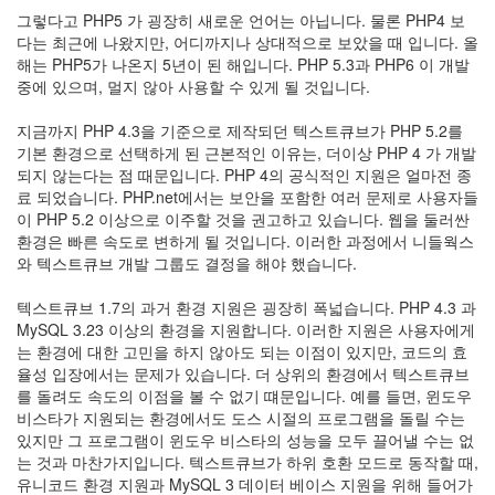
by
그렇다고 PHP5 가 굉장히 새로운 언어는 아닙니다. 물론 PHP4 보
LonnieNa
다는 최근에 나왔지만, 어디까지나 상대적으로 보았을 때 입니다. 올
해는 PHP5가 나온지 5년이 된 해입니다. PHP 5.3과 PHP6 이 개발
중에 있으며, 멀지 않아 사용할 수 있게 될 것입니다.
지금까지 PHP 4.3을 기준으로 제작되던 텍스트큐브가 PHP 5.2를
기본 환경으로 선택하게 된 근본적인 이유는, 더이상 PHP 4 가 개발
되지 않는다는 점 때문입니다. PHP 4의 공식적인 지원은 얼마전 종
료 되었습니다. PHP.net에서는 보안을 포함한 여러 문제로 사용자들
이 PHP 5.2 이상으로 이주할 것을 권고하고 있습니다. 웹을 둘러싼
환경은 빠른 속도로 변하게 될 것입니다. 이러한 과정에서 니들웍스
와 텍스트큐브 개발 그룹도 결정을 해야 했습니다.
텍스트큐브 1.7의 과거 환경 지원은 굉장히 폭넓습니다. PHP 4.3 과
MySQL 3.23 이상의 환경을 지원합니다. 이러한 지원은 사용자에게
는 환경에 대한 고민을 하지 않아도 되는 이점이 있지만, 코드의 효
율성 입장에서는 문제가 있습니다. 더 상위의 환경에서 텍스트큐브
를 돌려도 속도의 이점을 볼 수 없기 떄문입니다. 예를 들면, 윈도우
비스타가 지원되는 환경에서도 도스 시절의 프로그램을 돌릴 수는
있지만 그 프로그램이 윈도우 비스타의 성능을 모두 끌어낼 수는 없
는 것과 마찬가지입니다. 텍스트큐브가 하위 호환 모드로 동작할 때,
유니코드 환경 지원과 MySQL 3 데이터 베이스 지원을 위해 들어가