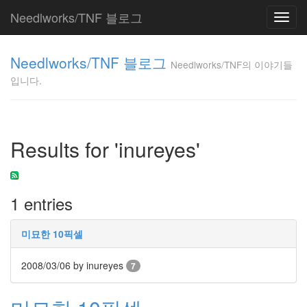
Needlworks/TNF 블로그
Toggl
navig
Needlworks/TNF
Needlworks/TNF 블로그
의 이야기들입니
Needlworks/TNF의 이야기들
다.
입니다.
TNF
Tag
Results for 'inureyes'
Cloud
코
딩
1 entries
web
가
족
미묘한 10픽셀
교
주
님
2008/03/06
by inureyes
7
학
기
도