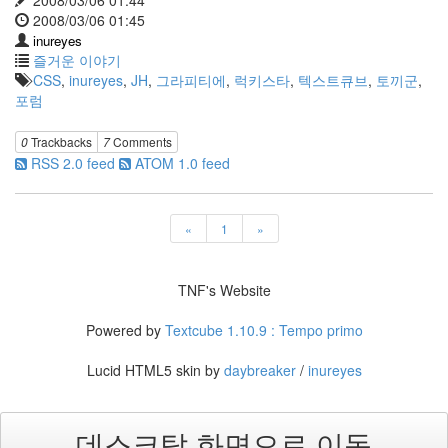
2008/03/06 01:44
소
2008/03/06 01:45
스
커
inureyes
뮤
즐거운 이야기
니
CSS
,
inureyes
,
JH
,
그라피티에
,
럭키스타
,
텍스트큐브
,
토끼군
,
티
포럼
오
프
라
0
Trackbacks
7
Comments
인
RSS 2.0 feed
ATOM 1.0 feed
모
임
항
해
«
1
»
맥
묵
상
TNF's Website
럭
키
Powered by
Textcube 1.10.9 : Tempo primo
스
타
Lucid HTML5 skin by
daybreaker
/
inureyes
날
개
데스크탑 화면으로 이동
Notices