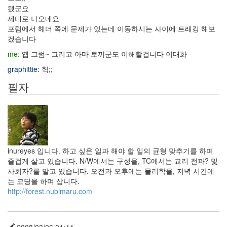
됐군요
인
제대로 나오네요
1.1.2
포럼에서 헤더 쪽에 문제가 있는데 이동하시는 사이에 트래킹 해보
Django
겠습니다
기
me:
옙 그럼~ 그리고 아마 토끼군도 이해할겁니다 이대화 -_-
념
일
graphittie:
헉;;
PHP4
필자
고
정
관
념
민
주
주
의
inureyes 입니다. 하고 싶은 일과 해야 할 일의 균형 맞추기를 하며
PHP5
즐겁게 살고 있습니다. N/W에서는 구성을, TC에서는 교리 전파? 및
비
사회자?를 맡고 있습니다. 오전과 오후에는 물리학을, 저녁 시간에
몽
는 코딩을 하며 삽니다.
사
http://forest.nubimaru.com
몽
exception
오
픈