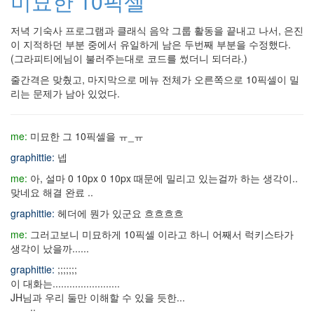
미묘한 10픽셀
로
시
저녁 기숙사 프로그램과 클래식 음악 그룹 활동을 끝내고 나서, 은진
밴
드
이 지적하던 부분 중에서 유일하게 남은 두번째 부분을 수정했다.
한
(그라피티에님이 불러주는대로 코드를 썼더니 되더라.)
국
줄간격은 맞췄고, 마지막으로 메뉴 전체가 오른쪽으로 10픽셀이 밀
속
의
리는 문제가 남아 있었다.
세
계
사
me:
미묘한 그 10픽셀을 ㅠ_ㅠ
용
자
graphittie:
넵
꽃
me:
아, 설마 0 10px 0 10px 때문에 밀리고 있는걸까 하는 생각이..
textcube.org
맞네요 해결 완료 ..
시
험
graphittie:
헤더에 뭔가 있군요 흐흐흐흐
벌
me:
그러고보니 미묘하게 10픽셀 이라고 하니 어째서 럭키스타가
써
생각이 났을까......
시
간
graphittie:
;;;;;;;
이 대화는........................
플
JH님과 우리 둘만 이해할 수 있을 듯한...
러
ㅡㅡ;;
그