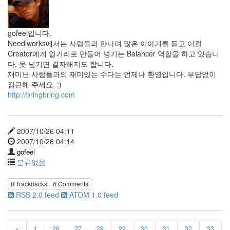
티
건
의
삽
gofeel입니다.
질
Needlworks에서는 사람들과 만나며 많은 이야기를 듣고 이걸
Creator에게 일거리로 만들어 넘기는 Balancer 역할을 하고 있습니
업
다. 못 넘기면 결자해지도 합니다.
그
재미난 사람들과의 재미있는 수다는 언제나 환영입니다. 부담없이
레
접근해 주세요. :)
이
http://bringbring.com
드
스
크
린
2007/10/26 04:11
리
2007/10/26 04:14
더
gofeel
텍
분류없음
스
트
큐
0
Trackbacks
6
Comments
브
RSS 2.0 feed
ATOM 1.0 feed
스
티
커
textcube
«
1
26
27
28
29
30
31
32
33