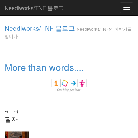
Needlworks/TNF 블로그
Toggl
navig
Needlworks/TNF
Needlworks/TNF 블로그
의 이야기들입니
Needlworks/TNF의 이야기들
다.
입니다.
TNF
Tag
More than words....
Cloud
궁
극
적
질
문
오
픈
~(-_-~)
소
필자
스
커
뮤
니