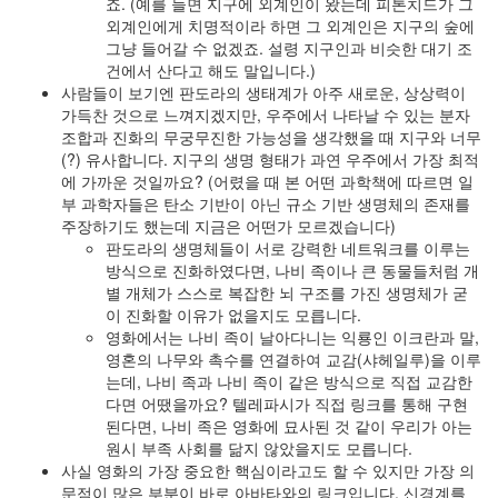
죠. (예를 들면 지구에 외계인이 왔는데 피톤치드가 그
외계인에게 치명적이라 하면 그 외계인은 지구의 숲에
그냥 들어갈 수 없겠죠. 설령 지구인과 비슷한 대기 조
건에서 산다고 해도 말입니다.)
사람들이 보기엔 판도라의 생태계가 아주 새로운, 상상력이
가득찬 것으로 느껴지겠지만, 우주에서 나타날 수 있는 분자
조합과 진화의 무궁무진한 가능성을 생각했을 때 지구와 너무
(?) 유사합니다. 지구의 생명 형태가 과연 우주에서 가장 최적
에 가까운 것일까요? (어렸을 때 본 어떤 과학책에 따르면 일
부 과학자들은 탄소 기반이 아닌 규소 기반 생명체의 존재를
주장하기도 했는데 지금은 어떤가 모르겠습니다)
판도라의 생명체들이 서로 강력한 네트워크를 이루는
방식으로 진화하였다면, 나비 족이나 큰 동물들처럼 개
별 개체가 스스로 복잡한 뇌 구조를 가진 생명체가 굳
이 진화할 이유가 없을지도 모릅니다.
영화에서는 나비 족이 날아다니는 익룡인 이크란과 말,
영혼의 나무와 촉수를 연결하여 교감(샤헤일루)을 이루
는데, 나비 족과 나비 족이 같은 방식으로 직접 교감한
다면 어땠을까요? 텔레파시가 직접 링크를 통해 구현
된다면, 나비 족은 영화에 묘사된 것 같이 우리가 아는
원시 부족 사회를 닮지 않았을지도 모릅니다.
사실 영화의 가장 중요한 핵심이라고도 할 수 있지만 가장 의
문점이 많은 부분이 바로 아바타와의 링크입니다. 신경계를