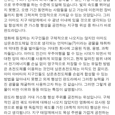
으로 우주여행을 하는 수준에 도달해 있습니다. 빛의 속도를 뛰어넘
지 못했고, 오랜 기간 동면하는 사람들을 싣고 가는데 이런저런 장비
들까지 함께 그럭저럭 안정적으로 가져갈 수 있는 모양입니다. 그리
고 아마도 지구 태양계에서 수 광년 이내에 있을 것으로 생각되는 단
일 항성계의 큰 가스형 행성을 공전하는 지구형 위성 중 하나가 바로
판도라입니다.
영화에 등장하는 지구인들은 구체적으로 나오지는 않지만 아마도
상온초전도체일 것으로 생각되는 언악티늄(?)이라는 광물을 채취하
여 막대한 돈을 벌어들이는 거대한 회사에 고용된 직원, 용병, 과학
자들입니다. 아마도 인간이 우주여행을 할 수 있는 시대가 되면서 막
대한 양의 에너지를 사용하게 되었을 것이고, 현재 알려진 범위 내에
서 전기에너지를 손실 없이 영구적으로 저장할 수 있는 유일한 방법
은 초전도체를 이용하는 것인데 상온초전도체는 아직도 먼 꿈이죠.
아마 아바타의 지구인들도 상온초전도체를 손쉽게 합성할 수 있는
방법을 알아내지 못했고 외계 행성인 판도라에서 그러한 능력을 가
진 광물을 채굴하여 사용하고자 하는 것 같습니다. 그러면 그렇게 광
물이 비싼 이유와 둥둥 떠있는 특징이 설명됩니다.
판도라 행성은 거대 가스형 행성 주위를 공전하는 위성입니다. 구체
적인 공전 궤도 따위에 대해선 나오지 않았지만 영화에서 묘사된 장
면으로 봤을 땐 독립적인 궤도를 가진 (과학적 의미의) 행성은 아니
라고 생각됩니다. 지구 태양계에서도 목성 주변을 가깝게 공전하는