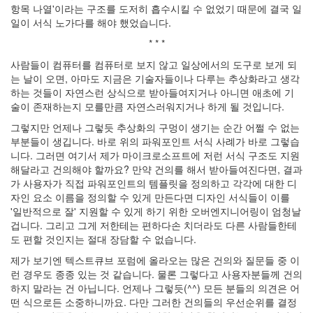
항목 나열'이라는 구조를 도저히 흡수시킬 수 없었기 때문에 결국 일
일이 서식 노가다를 해야 했었습니다.
* * *
사람들이 컴퓨터를 컴퓨터로 보지 않고 일상에서의 도구로 보게 되
는 날이 오면, 아마도 지금은 기술자들이나 다루는 추상화라고 생각
하는 것들이 자연스런 상식으로 받아들여지거나 아니면 애초에 기
술이 존재하는지 모를만큼 자연스러워지거나 하게 될 것입니다.
그렇지만 언제나 그렇듯 추상화의 구멍이 생기는 순간 어쩔 수 없는
부분들이 생깁니다. 바로 위의 파워포인트 서식 사례가 바로 그렇습
니다. 그러면 여기서 제가 마이크로소프트에 저런 서식 구조도 지원
해달라고 건의해야 할까요? 만약 건의를 해서 받아들여진다면, 결과
가 사용자가 직접 파워포인트의 템플릿을 정의하고 각각에 대한 디
자인 요소 이름을 정의할 수 있게 만든다면 디자인 서식들이 이를
'일반적으로 잘' 지원할 수 있게 하기 위한 오버엔지니어링이 엄청날
겁니다. 그리고 그게 저한테는 편하다손 치더라도 다른 사람들한테
도 편할 것인지는 절대 장담할 수 없습니다.
제가 보기엔 텍스트큐브 포럼에 올라오는 많은 건의와 질문들 중 이
런 경우도 종종 있는 것 같습니다. 물론 그렇다고 사용자분들께 건의
하지 말라는 건 아닙니다. 언제나 그렇듯(^^) 모든 분들의 의견은 어
떤 식으로든 소중하니까요. 다만 그러한 건의들의 우선순위를 결정