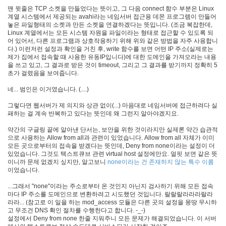
맨 윗줄은 TCP 소켓을 만들었다는 뜻이고, 그 다음 connect 함수 부분은 Linux
계열 시스템에서 제공되는 avahi라는 네임서버 접근용 데몬 프로그램이 만들어
AVATAR
놓은 파일형태의 소켓과 만든 소켓을 연결하겠다는 뜻입니다. (조금 복잡한데,
9
Linux 계열에서는 모든 시스템 자원을 파일이라는 형태로 접근할 수 있도록 되
by
어 있어서, 다른 프로그램과 상호작용하기 위해 위와 같은 방법을 자주 사용합니
daybreaker
다.) 이런저런 설정과 확인을 거친 후, write 함수를 보면 어떤 IP 주소(실제로는
제가 집에서 접속할 때 사용한 유동IP입니다)에 대한 도메인을 가져오라는 내용
을 쓰고 있고, 그 결과로 받은 것이 timeout, 그리고 그 결과를 받기까지 정확히 5
도
초가 걸렸음을 보여줍니다.
움
닫
네... 범인은 이거였습니다. (....)
기
그렇다면 웹서버가 제 의지와 상관 없이(...) 마음대로 네임서버에 접근하려다 실
3
패하는 걸 계속 반복하고 있다는 뜻인데 왜 그런지 알아야겠지요.
by
inureyes
약간의 구글링 끝에 알아낸 단서는, 보안을 위한 것이라지만 실제론 약간 습관적
으로 사용하는 Allow from all과 관련이 있었습니다. Allow from all 자체가 이미
모든 곳으로부터의 접속을 받겠다는 뜻인데, Deny from none이라는 설정이 더
컴
있었습니다. 그것도 텍스트큐브 관련 virtual host 설정에만요. 얼핏 보면 같은 뜻
퓨
이니까 문제 없겠지 싶지만, 알고보니
none이라는 건 존재하지 않는 특수 이름
터
이었습니다.
길
...그래서 "none"이라는 주소로부터 온 것인지 아닌지 검사하기 위해 모든 접속
들
마다 IP 주소를 도메인으로 변환하려고 시도했던 것입니다. 랄랄랄라라라랄라
이
라라... (참고로 이 일을 하는 mod_access 모듈은 다른 곳의 설정을 몽땅 무시하
기
고 무조건 DNS 확인 절차를 수행한다고 합니다. -_-)
설정에서 Deny from none 한줄 지워주니 모든 문제가 해결되었습니다. 이 서버
3