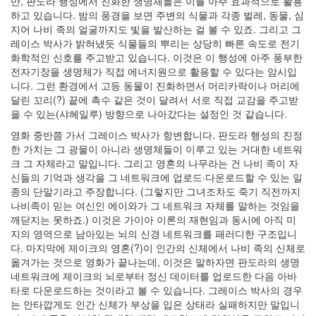
만, 판도라 행성에서 진화한 생명체들은 이를 아주 효과적으로 활용
하고 있습니다. 밤의 풍경을 보면 주변의 식물과 각종 벌레, 동물, 심
지어 나비 족의 얼굴까지도 빛을 발산하는 걸 볼 수 있죠. 그리고 그
레이스 박사가 밝혀냈듯 식물들의 뿌리는 상당히 빠른 속도로 전기
화학적인 신호를 주고받고 있습니다. 이것은 이 행성에 아주 풍부한
전자기장을 생명체가 직접 에너지원으로 활용할 수 있다는 암시입
니다. 그런 환경에서 고등 동물이 진화하면서 머리카락이나 머리에
달린 꼬리(?) 끝에 촉수 같은 것이 달려서 서로 직접 교감을 주고받
을 수 있는(샤헤일루) 방향으로 나아갔다는 설정인 것 같습니다.
영화 중반쯤 가서 그레이스 박사가 항변합니다. 판도라 행성의 진정
한 가치는 그 광물이 아니라 생명체들이 이루고 있는 거대한 네트워
크 그 자체라고 말입니다. 그리고 영혼의 나무라는 건 나비 족이 자
신들의 기억과 생각을 그 네트워크에 업로드·다운로드할 수 있는 일
종의 단말기라고 주장합니다. (그렇지만 그녀조차도 죽기 직전까지
나비족이 믿는 여신인 에이와가 그 네트워크 자체를 말하는 것임을
깨닫지는 못하죠.) 이것은 가이아 이론의 재현임과 동시에 아직 미
지의 영역으로 남아있는 뇌의 신경 네트워크를 패러디한 구조입니
다. 마지막에 제이크의 영혼(?)이 인간의 신체에서 나비 족의 신체로
옮겨가는 것으로 영화가 끝나는데, 이것은 말하자면 판도라의 생명
네트워크에 제이크의 뇌로부터 정신 데이터를 업로드한 다음 아바
타로 다운로드하는 것이라고 볼 수 있습니다. 그레이스 박사의 경우
는 안타깝게도 인간 신체가 부상을 입은 상태라 실패하지만 말입니