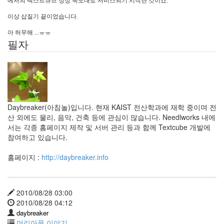
에서의 텍스트큐브 정상 속도대로 서비스되기 시작한 것이죠.
by
daybreaker
이상 삽질기 끝이었습니다.
아 허무해 ...ㅠㅠ
새
필자
해
인
사
올
려
요
Daybreaker(아침놀)입니다. 현재 KAIST 전산학과에 재학 중이며 전
2
by
산 외에도 물리, 음악, 건축 등에 관심이 많습니다. Needlworks 내에
LonnieNa
서는 각종 홈페이지 제작 및 서버 관리 등과 함께 Textcube 개발에
참여하고 있습니다.
홈페이지 :
http://daybreaker.info
2010/08/28 03:00
2010/08/28 04:12
daybreaker
머리아픈 이야기