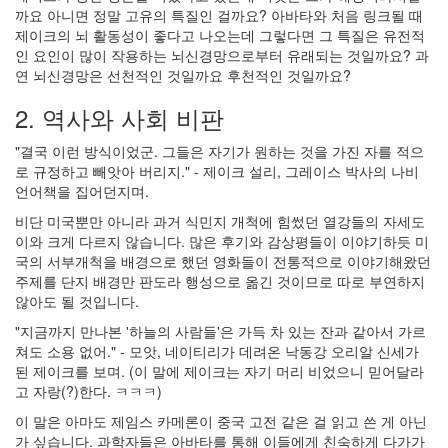
까요 아니면 정말 고유의 특질인 걸까요? 아바타와 처음 링크될 때
제이크의 뇌 활동성이 좋다고 나오는데 그렇다면 그 특질은 유전적
인 요인이 많이 작용하는 뇌신경망으로부터 유래되는 것일까요? 과
연 뇌신경망은 선천적인 것일까요 후천적인 것일까요?
2. 역사와 사회 비판
"결국 이런 방식이었군. 그들은 자기가 원하는 것을 가진 자를 적으
로 규정하고 빼앗아 버리지." - 제이크 설리, 그레이스 박사의 나비
언어책을 집어던지며.
비단 미국뿐만 아니라 과거 식민지 개척에 힘썼던 열강들의 자세도
이와 크게 다르지 않습니다. 많은 후기와 감상평들이 이야기하듯 미
국의 서부개척을 배경으로 했던 영화들이 전통적으로 이야기해왔던
주제를 단지 배경만 판도라 행성으로 옮긴 것이므로 따로 부연하지
않아도 될 것입니다.
"지금까지 만나본 '하늘의 사람들'은 가득 차 있는 잔과 같아서 가르
쳐도 소용 없어." - 모앗, 네이티리가 데려온 낙동강 오리알 신세가
된 제이크를 보며. (이 말에 제이크는 자기 머리 비었으니 믿어달라
고 자랑(?)한다. ㅋㅋㅋ)
이 말은 아마도 제임스 카메론이 중국 고전 같은 걸 읽고 쓴 게 아닌
가 싶습니다. 과학자들은 아바타를 통해 이들에게 친숙하게 다가가