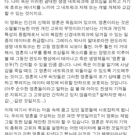
다. 나비 족은 이러한 광대한 생명 네트워크에 경외심을 표하고 거기
에 흐르는 에너지를 느끼며 그 네트워크 자체 또는 개별 개체와 교감
할 수 있는 것이지요.
이 영화는 인간의 신체와 영혼은 독립되어 있으며, 영혼이라는 것은
소멸불가능한 어떤 개인 고유의 무엇이라기보다는 기억과 개인적
특성의 종합체로서 뇌의 복잡한 신경네트워크에 담겨질 수 있는 일
종의 데이터로 취급합니다. 그레이스 박사의 말대로라면 판도라의
생명 네트워크는 한 고등 영장류의 뇌보다 훨씬, 아주 훨씬 더 거대
해서, 영혼의 나무를 통해 조상들의 목소리를 듣는 장명으로 미루어
볼 때 그동안 판도라 행성에서 태어나고 죽은 생명체들의 '영혼'을
모두(?) 간직할 수 있을 만큼 큽니다. 나비 족은 이것을 알기에 사냥
감을 죽일 때도 그 영혼이 네트워크로 되돌아갈 수 있도록 기도해주
는 것이고, 영혼의 나무 씨앗들은 그러한 영혼들의 초기 상태를 간직
하고 뿌려지는 데이터 패킷에 비유할 만하므로 보호되는 것입니다.
(아주 순수한 영혼들이라고 말하는 걸 볼 때 아마도 전생의 기억들
은 지워지고 그 고유성만 간직하고 있지 않을까요? 말하자면 해시
값-_-같은 것일지도...)
이제 여기서 우리는 마음 속에 품고 있던 질문들에 사로잡히게 됩니
다. 우리의 영혼을 구성하는 것은 과연 무엇일까요? 이 영화는 제법
그럴 듯한 답을 제안한 것이라 할 수 있습니다. 영혼은 우리의 기억
의 총화와 고유의 특질을 설명하는 어떤 데이터에 불과한 것일까요?
제이크가 강한 영혼을 지녔다고 했는데 이것은 그가 해병이라서일