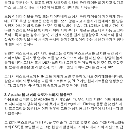
용자를 구분하는 것 말고도 현재 사용자의 상태에 관한 데이터를 가지고 있기도
Windows
하죠. 로그인 상태는 이 세션이 유효한 상태에서만 지속됩니다.
유
럽
보통 이러한 정보를 파일 또는 데이터베이스 상의 특정 테이블에 저장하게 되는
데, HTTP 특성 상 새로운 요청이 들어오지 않는다고 사용자가 웹페이지를 닫은
weblog
것인지 아니면 밥 먹으러 간 것인지 알 방법이 없습니다. (그래서 일정 시간이 지
recursion
나면 개인정보 유출을 방지하기 위해 서버 쪽에서 세션을 만료시켜 자동 로그아
웃되도록 해놓는 경우가 많죠) 이 만료 시간을 길게 설정할수록, 사이트의 동시
긴
접속자 수가 많을수록 서버가 동시에 유지하고 있어야 하는 세션 개수가 엄청나
장
게 늘어나게 됩니다.
communication
역
당연히 텍스트큐브 공지사항 블로그는 설치형 텍스트큐브를 설치한 온갖 곳의
할
서버로부터 공지사항 업데이트를 받고 있으므로 이러한 세션 수가 상당히 높게
갈
유지됩니다. 그래서 혹시 DB가 느려져서 그런 것은 아닐까 했던 것이죠. 주절주
등
절 썼는데 결론은 효과 없었다, 즉 이것이 원인이 아니었다는 겁니다. orz
IE6
그래서 텍스트큐브의 PHP 코드 자체가 느린 부분이 있나도 생각해봤습니다만,
i18n
같은 서버에서 동작하는 다른 텍스트큐브 및 PHP 기반 웹사이트들은 멀쩡했습
니다. 그렇다면 PHP 자체의 속도가 느린 것은 아니었죠.
어
머
2. Apache 웹 서버의 속도가 느리지 않을까?
니
다음으로 살펴본 것은 Apache 웹 서버였습니다. 우선 시간 지연이 어떤 패턴으
칼
로 나타나는지 정확히 알아야 했기 때문에 wget, ab, Firebug 등등 온갖 벤치마
루
킹 프로그램을 동원해서 어떤 경우에 그러한 심각한 시간 지연이 나타나는지 조
아
사했습니다.
밀
크
그 결과, 텍스트큐브가 HTML을 뿌려줄 때, 그리고 몇몇 리소스 파일(자바스크립
트와 CSS)을 로딩할 때만 그런 현상이 발생하고, 서버 내에서 서버 자신으로 접
작