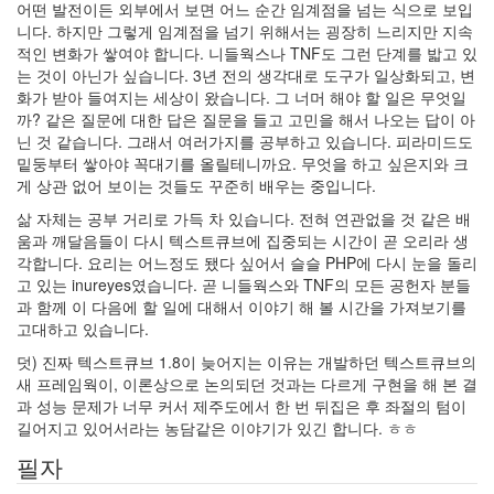
어떤 발전이든 외부에서 보면 어느 순간 임계점을 넘는 식으로 보입
니다. 하지만 그렇게 임계점을 넘기 위해서는 굉장히 느리지만 지속
적인 변화가 쌓여야 합니다. 니들웍스나 TNF도 그런 단계를 밟고 있
는 것이 아닌가 싶습니다. 3년 전의 생각대로 도구가 일상화되고, 변
화가 받아 들여지는 세상이 왔습니다. 그 너머 해야 할 일은 무엇일
까? 같은 질문에 대한 답은 질문을 들고 고민을 해서 나오는 답이 아
닌 것 같습니다. 그래서 여러가지를 공부하고 있습니다. 피라미드도
밑둥부터 쌓아야 꼭대기를 올릴테니까요. 무엇을 하고 싶은지와 크
게 상관 없어 보이는 것들도 꾸준히 배우는 중입니다.
삶 자체는 공부 거리로 가득 차 있습니다. 전혀 연관없을 것 같은 배
움과 깨달음들이 다시 텍스트큐브에 집중되는 시간이 곧 오리라 생
각합니다. 요리는 어느정도 됐다 싶어서 슬슬 PHP에 다시 눈을 돌리
고 있는 inureyes였습니다. 곧 니들웍스와 TNF의 모든 공헌자 분들
과 함께 이 다음에 할 일에 대해서 이야기 해 볼 시간을 가져보기를
고대하고 있습니다.
덧) 진짜 텍스트큐브 1.8이 늦어지는 이유는 개발하던 텍스트큐브의
새 프레임웍이, 이론상으로 논의되던 것과는 다르게 구현을 해 본 결
과 성능 문제가 너무 커서 제주도에서 한 번 뒤집은 후 좌절의 텀이
길어지고 있어서라는 농담같은 이야기가 있긴 합니다. ㅎㅎ
필자