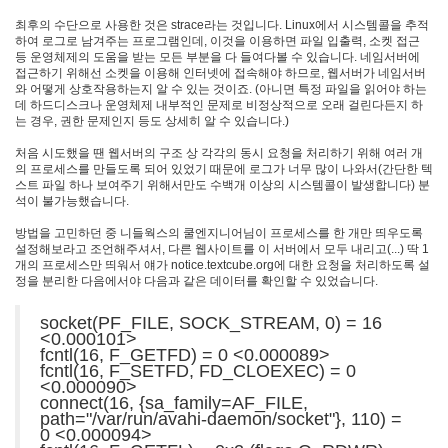
뜻
최후의 수단으로 사용한 것은 strace라는 것입니다. Linux에서 시스템콜을 추적
한
하여 로그로 남겨주는 프로그램인데, 이것을 이용하면 파일 입출력, 소켓 접근
이
등 운영체제의 도움을 받는 모든 부분을 다 들여다볼 수 있습니다. 네임서버에
야
접근하기 위해선 소켓을 이용해 인터넷에 접속해야 하므로, 웹서버가 네임서버
기
와 어떻게 상호작용하는지 알 수 있는 것이죠. (아니면 특정 파일을 읽어야 하는
데 하드디스크나 운영체제 내부적인 문제로 비정상적으로 오래 걸린다든지 하
33
는 경우, 권한 문제인지 등도 상세히 알 수 있습니다.)
차
가
처음 시도했을 땐 웹서버의 구조 상 각각의 동시 요청을 처리하기 위해 여러 개
운
의 프로세스를 만들도록 되어 있었기 때문에 로그가 너무 많이 나와서(간단한 텍
스트 파일 하나 보여주기 위해서만도 수백개 이상의 시스템콜이 발생합니다) 분
이
석이 불가능했습니다.
야
기
방법을 고민하던 중 니들웍스의 쿨엔지니어님이 프로세스를 한 개만 띄우도록
10
설정해보라고 조언해주셔서, 다른 웹사이트를 이 서버에서 모두 내리고(...) 딱 1
개의 프로세스만 띄워서 얘가 notice.textcube.org에 대한 요청을 처리하도록 설
즐
정을 분리한 다음에서야 다음과 같은 데이터를 확인할 수 있었습니다.
거
운
socket(PF_FILE, SOCK_STREAM, 0) = 16
이
<0.000101>
야
fcntl(16, F_GETFD) = 0 <0.000089>
기
fcntl(16, F_SETFD, FD_CLOEXEC) = 0
<0.000090>
44
connect(16, {sa_family=AF_FILE,
머
path="/var/run/avahi-daemon/socket"}, 110) =
리
0 <0.000094>