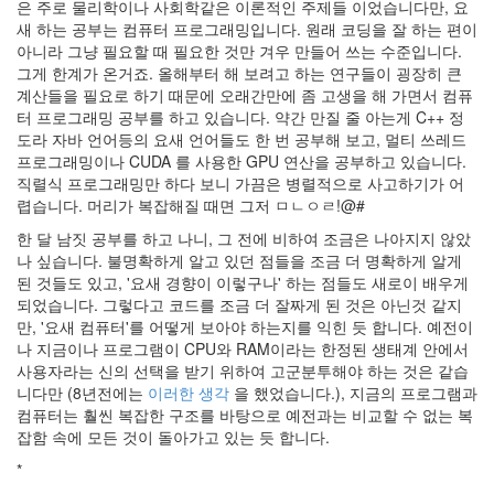
은 주로 물리학이나 사회학같은 이론적인 주제들 이었습니다만, 요
새 하는 공부는 컴퓨터 프로그래밍입니다. 원래 코딩을 잘 하는 편이
아니라 그냥 필요할 때 필요한 것만 겨우 만들어 쓰는 수준입니다.
그게 한계가 온거죠. 올해부터 해 보려고 하는 연구들이 굉장히 큰
계산들을 필요로 하기 때문에 오래간만에 좀 고생을 해 가면서 컴퓨
터 프로그래밍 공부를 하고 있습니다. 약간 만질 줄 아는게 C++ 정
도라 자바 언어등의 요새 언어들도 한 번 공부해 보고, 멀티 쓰레드
프로그래밍이나 CUDA 를 사용한 GPU 연산을 공부하고 있습니다.
직렬식 프로그래밍만 하다 보니 가끔은 병렬적으로 사고하기가 어
렵습니다. 머리가 복잡해질 때면 그저 ㅁㄴㅇㄹ!@#
한 달 남짓 공부를 하고 나니, 그 전에 비하여 조금은 나아지지 않았
나 싶습니다. 불명확하게 알고 있던 점들을 조금 더 명확하게 알게
된 것들도 있고, '요새 경향이 이렇구나' 하는 점들도 새로이 배우게
되었습니다. 그렇다고 코드를 조금 더 잘짜게 된 것은 아닌것 같지
만, '요새 컴퓨터'를 어떻게 보아야 하는지를 익힌 듯 합니다. 예전이
나 지금이나 프로그램이 CPU와 RAM이라는 한정된 생태계 안에서
사용자라는 신의 선택을 받기 위하여 고군분투해야 하는 것은 같습
니다만 (8년전에는
이러한 생각
을 했었습니다.), 지금의 프로그램과
컴퓨터는 훨씬 복잡한 구조를 바탕으로 예전과는 비교할 수 없는 복
잡함 속에 모든 것이 돌아가고 있는 듯 합니다.
*