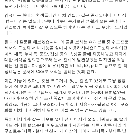
도덕 시간에는 네티켓에 대해 배우는 겁니다.
컴퓨터는 현대의 학생들에겐 마치 연필과 같은 존재입니다. 더이상
'컴퓨터'라는 별도의 과목에 가두어두기보단 생활과 모든 분야에 자
연스럽게 녹아들어갈 수 있도록 해야 한다는 것이 그 주장의 요지입
니다.
한 가지 질문을 해보겠습니다. 이 글을 보시는 여러분들 중 워드프로
세서의 구조적 서식 기능을 얼마나 사용하시나요? 구조적 서식이란
미리 제목, 부제목, 문단, 캡션 등의 속성을 글에 적용해놓고 각각에
대한 서식을 정의함으로써 문서 전체에 일관성있는 디자인을 적용
하는 걸 말합니다. 웹에 비유하자면 h1, h2, h3, p 태그 등으로 잘 작
성해놓은 문서에 CSS로 서식을 입히는 것과 같죠.
이런 기능이 있다는 것을 모르거나, 있는 걸 알고 있어도 그냥 당장
눈에 잘 보이면 되니까-하고 안 쓰는 경우도 있을 것입니다. 혹은, 어
딜가나(다른 프로그램으로 옮겨서 보거나 다른 문서에 붙여넣었을
때) 내가 편집한 건 무조건 똑같이 보여야 한다는 생각 때문일 수도
있겠죠. 가끔은 그런 구조화 기능이 실제 사용자가 필요로 하는 구조
화를 미처 다 지원하지 못하여 어쩔 수 없는 경우도 있습니다.
특히 마지막과 같은 경우로 얼마 전 아버지가 쓰실 파워포인트 슬라
이드 정리를 했었는데, 파워포인트가 제공하는 '제목 - 항목 나열'의
구조로는 '제목 - 현재 섹션 - 1개 이상의 페이지 부제목 - 부제목 별