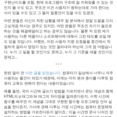
구현난이도를 포함, 현재 프로그램의 구조에 잘 끼워맞출 수 있는 것
인지 볼 수도 있고, 무조건 이건 사용자가 원하는대로 가야 한다는
식이 있을 수도 있고 그 둘의 절충안이 있을 수도 있겠죠.
어떤 분들은 자신이 처한 상황을 매우 잘 분석해서 정말 도움을 드리
고싶게끔 하시는 경우도 있지만, 어떤 분들은 무조건 자기가 필요로
하는 것을 해결해달라고 하는 경우도 많습니다. 물론 저 또한 제가
사용하는 다른 제품이나 소프트웨어에 대해서 그런 태도를 보일 때
도 있을 것입니다. 어쨌든, 이런 사용자 지원 요청들을 중간에서 적
절하게 잘라서 영양가 있는 것만 골라내야 하는데 그게 참 어렵습니
다. 누가 그 일을 할 것인가도 문제고, 누가 그 기준을 세울 것인가도
문제고...
* * *
한편 얼마 전
이런 글을 읽었습니다.
컴퓨터가 일상에서 너무나 자주
사용되는 물건이 되었기 때문에, 이제는 마치 펜과 종이를 다루듯 컴
퓨터 교육도 변해야 한다는 내용이었습니다.
예를 들면, 국어 시간에 글쓰기 방법을 가르치면서 문단 개념과 함께
HTML의 p 태그와 br 태그의 차이점을 알려준다든지, 수학 시간에
함수를 배우면 이 개념을 그대로 구현한 함수형 프로그래밍 언어 실
습을 한다든지, 가사에 관해 다루는 가정 시간에는 컴퓨터 운영체제
설치하는 방법을 가르친다든지 말이죠.; 미술 시간엔 문서 디자인 정
의하는 방법을 실습해보고, 음악 시간엔 MIDI 소프트웨어로 써보며,