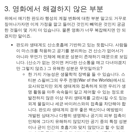
3. 영화에서 해결하지 않은 부분
위에서 얘기한 판도라 행성의 계절 변화에 대한 부분 말고도 거꾸로
짚어나가자면 이게 가정을 깔고 들어간 것인지 빼먹은 것인지 궁금
한 것들이 몇 가지 더 있습니다. 물론 영화가 너무 복잡해지면 안 되
겠지만 말이죠.
판도라 생태계도 산소호흡에 기반하고 있는 듯합니다. 사람들
이 마스크를 착용하고 공기를 분리하는 건 산소가 없어서가
아니라 무언가 인체에 해로운 성분이 존재하기 때문으로 보입
니다. (산소가 없는 것이면 커다란 산소통을 매고 다녀야겠지
만 그렇지 않죠.) 그 유해한 성분은 무엇일까요?
한 가지 가능성은 생물학적 장벽을 들 수 있습니다. 스
티븐 스필버그의 우주 전쟁(War of the Worlds)에서도
묘사되었지만 외계 생태계와 접촉하게 되면 우리가 생
명 활동을 아주 속속들이 알고 제어할 수 있는 정도로
발전하지 않은 이상 우리 생태계를 교란시킬 수도 있는
외계 물질이나 세균·바이러스와의 접촉을 차단해야 합
니다. 판도라 생태계의 경우 좋은 백신이나 예방법이
개발된 상태거나 다행히 생명체나 공기의 피부 접촉이
인체에 그다지 유해하지 않았지만 공기 중의 특정 성분
이나 균이 인간의 호흡기와 맞지 않았다고 할 수 있겠