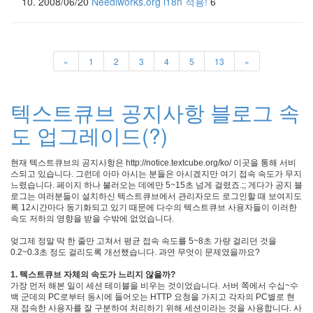
2008/06/20
Needlworks.org i18n 적용!
6
버
깅
TNC
토
«
1
2
3
4
5
13
»
론
문
화
텍스트큐브 공지사항 블로그 속
꿈
스
도 업그레이드(?)
패
머
박
현재 텍스트큐브의 공지사항은 http://notice.textcube.org/ko/ 이곳을 통해 서비
멸!
스되고 있습니다. 그런데 아마 아시는 분들은 아시겠지만 여기 접속 속도가 무지
IE7
느렸습니다. 페이지 하나 불러오는 데에만 5~15초 넘게 걸렸죠.;; 게다가 공지 블
로그는 여러분들이 설치하신 텍스트큐브에서 관리자모드 로그인할 때 보여지도
PHP
록 12시간마다 동기화되고 있기 때문에 다수의 텍스트큐브 사용자들이 이러한
피
속도 저하의 영향을 받을 수밖에 없었습니다.
아
노
엊그제 정말 딱 한 줄만 고쳐서 평균 접속 속도를 5~8초 가량 걸리던 것을
idea
0.2~0.3초 정도 걸리도록 개선했습니다. 과연 무엇이 문제였을까요?
물
1. 텍스트큐브 자체의 속도가 느리지 않을까?
리
가장 먼저 해본 일이 세션 테이블을 비우는 것이었습니다. 서버 쪽에서 수십~수
학
백 군데의 PC로부터 동시에 들어오는 HTTP 요청을 가지고 각자의 PC별로 현
textcube
재 접속한 사용자를 잘 구분하여 처리하기 위해 세션이라는 것을 사용합니다. 사