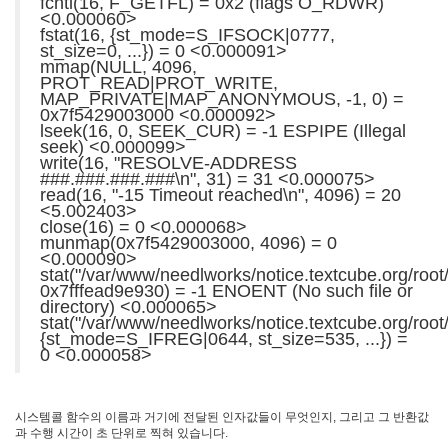
아
fcntl(16, F_GETFL) = 0x2 (flags O_RDWR)
<0.000060>
픈
fstat(16, {st_mode=S_IFSOCK|0777,
이
st_size=0, ...}) = 0 <0.000091>
야
mmap(NULL, 4096,
기
PROT_READ|PROT_WRITE,
MAP_PRIVATE|MAP_ANONYMOUS, -1, 0) =
35
0x7f5429003000 <0.000092>
lseek(16, 0, SEEK_CUR) = -1 ESPIPE (Illegal
seek) <0.000099>
Recent
write(16, "RESOLVE-ADDRESS
Posts
###.###.###.###\n", 31) = 31 <0.000075>
read(16, "-15 Timeout reached\n", 4096) = 20
텍
<5.002403>
스
close(16) = 0 <0.000068>
munmap(0x7f5429003000, 4096) = 0
트
<0.000090>
큐
stat("/var/www/needlworks/notice.textcube.org/root/
브
0x7fffead9e930) = -1 ENOENT (No such file or
공
directory) <0.000065>
stat("/var/www/needlworks/notice.textcube.org/root/
지
{st_mode=S_IFREG|0644, st_size=535, ...}) =
사
0 <0.000058>
항
블...
6
시스템콜 함수의 이름과 거기에 전달된 인자값들이 무엇인지, 그리고 그 반환값
by
과 수행 시간이 초 단위로 찍혀 있습니다.
daybreaker