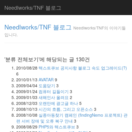
Needlworks/TNF 블로그
Needlworks/TNF
Needlworks/TNF 블로그
의 이야기들입니
Needlworks/TNF의 이야기들
다.
입니다.
TNF
'분류 전체보기'에 해당되는 글 130건
Tag
Cloud
2010/08/28
텍스트큐브 공지사항 블로그 속도 업그레이드(?)
6
텍
스
2010/01/13
AVATAR
9
트
2009/04/04
도움닫기
3
큐
2009/01/24
컴퓨터 길들이기
3
브
2009/01/03
새해인사 올려요
2
기
념
2008/12/03
오랜만에 광고글 하나
5
품
2008/10/13
시간의 흐름, 그리고 오픈소스
3
차
2008/10/08
실종아동찾기 캠페인 (findingNemo 프로젝트) 관
원
련 서버 장애 및 오류 복구 안내
3
Tattertools
2008/08/29
PHP5와 텍스트큐브
3
디