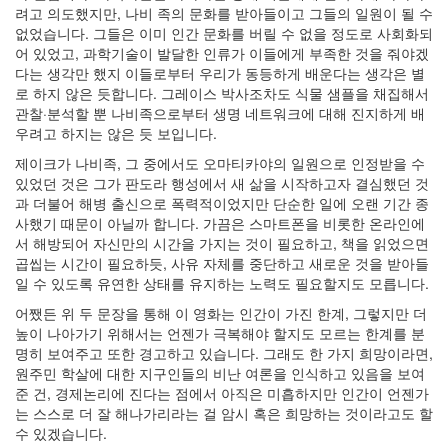
려고 의도했지만, 나비 족의 문화를 받아들이고 그들의 일원이 될 수
없었습니다. 그들은 이미 인간 문화를 버릴 수 없을 정도로 사회화되
어 있었고, 과학기술이 발달한 인류가 이들에게 부족한 것을 줘야겠
다는 생각만 했지 이들로부터 우리가 동등하게 배운다는 생각은 별
로 하지 않은 듯합니다. 그레이스 박사조차도 식물 샘플을 채집해서
관찰·분석할 뿐 나비족으로부터 생명 네트워크에 대해 진지하게 배
우려고 하지는 않은 듯 보입니다.
제이크가 나비족, 그 중에서도 오마티카야의 일원으로 인정받을 수
있었던 것은 그가 판도라 행성에서 새 삶을 시작하고자 결심했던 것
과 더불어 해병 출신으로 폭력적이었지만 단순한 일에 오랜 기간 종
사했기 때문이 아닐까 합니다. 가끔은 스마트폰을 비롯한 온라인에
서 해방되어 자신만의 시간을 가지는 것이 필요하고, 책을 읽었으면
곱씹는 시간이 필요하듯, 사유 자체를 중단하고 새로운 것을 받아들
일 수 있도록 유연한 상태를 유지하는 노력도 필요할지도 모릅니다.
어쨌든 위 두 문장을 통해 이 영화는 인간이 가진 한계, 그렇지만 더
높이 나아가기 위해서는 언젠가 극복해야 할지도 모르는 한계를 분
명히 보여주고 또한 경고하고 있습니다. 그래도 한 가지 희망이라면,
원주민 학살에 대한 지구인들의 비난 여론을 인식하고 있음을 보여
준 건, 경제논리에 진다는 점에서 아직은 미흡하지만 인간이 언젠가
는 스스로 더 잘 해나가리라는 걸 암시 혹은 희망하는 것이라고도 할
수 있겠습니다.