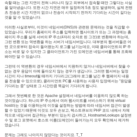
속할 때는 그런 지연이 전혀 나타나지 않고 외부에서 접속할 때만 그렇다는 사실
업
을 알아냈습니다. 또한 시간 지연은 매우 일정하게 5초 정도 발생하며, 실제 컨텐
관
츠 전송은 시간 지연이 없으나 전송이 시작되기 전까지 기다리는 시간이 길다는
리
것을 알 수 있었습니다.
실
행
이러한 사실로부터, 이것이 네임서버(DNS)와 관련된 문제라는 것을 직감할 수
웹
있었습니다. 우리가 홈페이지 주소를 입력하면 웹사이트가 뜨는 그 과정에는 홈
페이지 주소를 실제 서버의 IP 주소(4자리 숫자로 된 그것)로 변환해야 하는데,
표
그런 변환 또는 역변환을 하는 서버가 네임서버입니다. 대부분의 웹서버들은 어
준
떤 곳으로부터 접속이 들어왔는지 로그를 남기는데요, 이때 클라이언트의 IP 주
소는 바로 알 수 있지만 그 클라이언트가 가진 도메인은 네임서버를 통해 조회해
PHP4
봐야만 알 수 있습니다.
2008
년
그런데 이 역변환의 경우 네임서버에서 지원하지 않거나 네임서버에서 찾을 수
없는 경우 응답이 아예 돌아오지 않는 경우가 생깁니다. 그러면 웹서버는 일정
시간이 지나 timeout될 때까지 기다리고(그래야 로그를 남긴 후 웹페이지 내용
Notices
을 전송할 수 있으므로), 클라이언트 PC를 사용하는 사용자 입장에서는 "응답을
기다리는 중" 상태로 그 시간만큼 똑같이 기다리게 됩니다.
Find!
그래서 첫번째로 한 것은 Apache 설정에서 네임서버를 이용하지 않도록 하는
것이었습니다. 하나의 IP 주소에서 여러 웹사이트를 서비스하기 위해 virtual
Categories
host라는 것을 이용하는데 이것을 설정하는 방법에 따라 네임서버 접근이 발생
할 수 있었기 때문에 이것도 모두 손보고, 텍스트큐브의 PHP 코드 내에서 자체
전
적으로 네임서버 접근하는 부분이 있는지 검사하고, HostnameLookups 설정변
수 및 로그 포맷에서 호스트 이름(도메인)이 들어가는지 모두 확인해서 제거하
체
였습니다.
130
따
문제는 그래도 나아지지 않았다는 것이지요. T_T