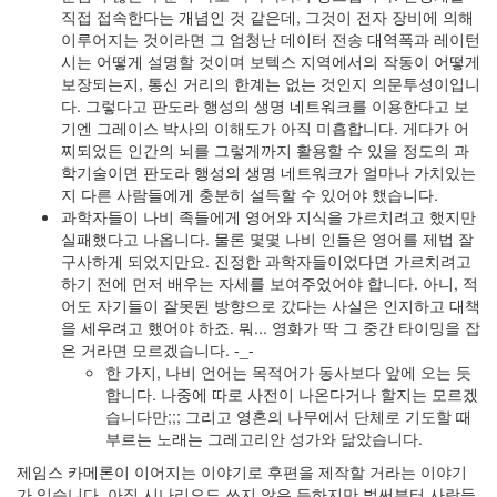
직접 접속한다는 개념인 것 같은데, 그것이 전자 장비에 의해
이루어지는 것이라면 그 엄청난 데이터 전송 대역폭과 레이턴
시는 어떻게 설명할 것이며 보텍스 지역에서의 작동이 어떻게
보장되는지, 통신 거리의 한계는 없는 것인지 의문투성이입니
다. 그렇다고 판도라 행성의 생명 네트워크를 이용한다고 보
기엔 그레이스 박사의 이해도가 아직 미흡합니다. 게다가 어
찌되었든 인간의 뇌를 그렇게까지 활용할 수 있을 정도의 과
학기술이면 판도라 행성의 생명 네트워크가 얼마나 가치있는
지 다른 사람들에게 충분히 설득할 수 있어야 했습니다.
과학자들이 나비 족들에게 영어와 지식을 가르치려고 했지만
실패했다고 나옵니다. 물론 몇몇 나비 인들은 영어를 제법 잘
구사하게 되었지만요. 진정한 과학자들이었다면 가르치려고
하기 전에 먼저 배우는 자세를 보여주었어야 합니다. 아니, 적
어도 자기들이 잘못된 방향으로 갔다는 사실은 인지하고 대책
을 세우려고 했어야 하죠. 뭐... 영화가 딱 그 중간 타이밍을 잡
은 거라면 모르겠습니다. -_-
한 가지, 나비 언어는 목적어가 동사보다 앞에 오는 듯
합니다. 나중에 따로 사전이 나온다거나 할지는 모르겠
습니다만;;; 그리고 영혼의 나무에서 단체로 기도할 때
부르는 노래는 그레고리안 성가와 닮았습니다.
제임스 카메론이 이어지는 이야기로 후편을 제작할 거라는 이야기
가 있습니다. 아직 시나리오도 쓰지 않은 듯하지만 벌써부터 사람들