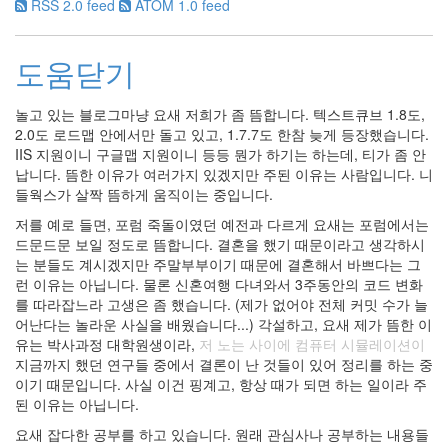
RSS 2.0 feed
ATOM 1.0 feed
도움닫기
놀고 있는 블로그마냥 요새 저희가 좀 뜸합니다. 텍스트큐브 1.8도,
2.0도 로드맵 안에서만 돌고 있고, 1.7.7도 한참 늦게 등장했습니다.
IIS 지원이니 구글맵 지원이니 등등 뭔가 하기는 하는데, 티가 좀 안
납니다. 뜸한 이유가 여러가지 있겠지만 주된 이유는 사람입니다. 니
들웍스가 살짝 뜸하게 움직이는 중입니다.
저를 예로 들면, 포럼 죽돌이였던 예전과 다르게 요새는 포럼에서는
드문드문 보일 정도로 뜸합니다. 결혼을 했기 때문이라고 생각하시
는 분들도 계시겠지만 주말부부이기 때문에 결혼해서 바쁘다는 그
런 이유는 아닙니다. 물론 신혼여행 다녀와서 3주동안의 코드 변화
를 따라잡느라 고생은 좀 했습니다. (제가 없어야 전체 커밋 수가 늘
어난다는 놀라운 사실을 배웠습니다...) 각설하고, 요새 제가 뜸한 이
유는 박사과정 대학원생이라,
저 노는 사이에 컴퓨터 시뮬레이션이
지금까지 했던 연구들 중에서 결론이 난 것들이 있어 정리를 하는 중
이기 때문입니다. 사실 이건 핑계고, 항상 때가 되면 하는 일이라 주
된 이유는 아닙니다.
요새 잡다한 공부를 하고 있습니다. 원래 관심사나 공부하는 내용들