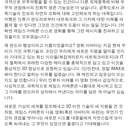
극적으로 우주여행을 할 수 있는 인간이나 다른 외계종족에 비해 우
주적 관점에서의 진화적 생존 가능성은 더 낮습니다. 공학도로서 과
학기술의 진보와 자연의 조화에 대해 고민해보게 하는 대목입니다.
어쨌든 인류가 판도라로부터 네트워크와 그 가치에 대한 이해를 새
롭게 할 수 있다면 그것은 인간에게 도움이 되는 일일 것입니다. (어
쩌면 제임스 카메론 스스로 영화를 통해 그런 메시지를 전파하고 싶
었을지도 모르겠습니다.)
왜 판도라 행성이라고 이름지었을까요? 영화 아바타는 지금 현재 우
리가 가진 과학기술과, 조만간 우리에게 새로운 지평을 열어줄 것이
라 기대되고 있는 최신 이슈들(복잡계라든지 네트워크라든지)과 IT
와 철학에서 유래한 다양한 메타포를 총체적으로 담고 있고 이것을
환상적인 3D 영상으로 표현하고 있습니다. (단언컨대, 정말 IMAX로
봐야 한다고 말하는 이유를 알겠습니다. 왜 매진되고 암표상이 뜨는
지도 알 만합니다.) 우리 인류의 미래를 이 영화 안에서 감성적으로,
사상적으로, 과학적으로 제임스 카메론은 나름대로 제시하고 있고
그 미래를 판도라의 상자에서 꺼낸다는 의미를 담은 게 아닐까 싶습
니다.
새로운 가상의 세계를 창조해내고 3D 비전 기술의 새 지평을 연 것
처럼, 제임스 카메론의 다음 영화(혹은 아바타의 속편)는 무언가 인
간의 관점을 벗어나는 새로운 시도를 대중들에게 자연스럽게 보이
도록 녹여내는 그 무엇이 있었으면 좋겠다고 기대해봅니다.