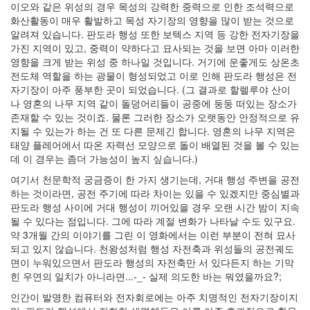
이오와 같은 위성의 경우 목성의 강력한 중력으로 인한 조석력으로
화산활동이 매우 활발하고 목성 자기장의 영향을 많이 받는 것으로
알려져 있습니다. 판도라 행성 또한 보텍스 지역 등 강한 전자기장을
가진 지역이 있고, 중력이 약하다고 묘사되는 것을 보면 아마 이러한
영향을 크게 받는 위성 중 하나일 것입니다. 거기에 운좋게도 상온초
전도체 역할을 하는 광물이 형성되었고 이로 인해 판도라 행성은 전
자기장이 아주 풍부한 곳이 되었습니다. (그 결과로 할렐루야 산이
나 영혼의 나무 지역 같이 돌덩어리들이 공중에 둥둥 떠있는 장소가
존재할 수 있는 것이죠. 물론 그러한 장소가 오랫동안 안정적으로 유
지될 수 있는가 하는 건 또 다른 문제긴 합니다. 영혼의 나무 지역은
태양 플레어에서 따온 자력선 모양으로 돌이 배열된 것을 볼 수 있는
데 이 경우는 좀더 가능성이 높지 싶습니다.)
여기서 천문학적 궁금증이 한 가지 생기는데, 거대 행성 주변을 공전
하는 것이라면, 공전 주기에 따라 차이는 있을 수 있겠지만 중심별과
판도라 행성 사이에 거대 행성이 끼어있을 경우 오랜 시간 밤이 지속
될 수 있다는 점입니다. 그에 따라 계절 변화가 나타날 수도 있구요.
약 3개월 간의 이야기를 그린 이 영화에서는 이런 부분이 전혀 묘사
되고 있지 않습니다. 천왕성처럼 행성 자전축과 위성들의 공전궤도
면이 누워있으면서 판도라 행성의 자전축만 서 있다든지 하는 기막
힌 우연의 일치가 아니라면...-_- 실제 의도한 바는 뭐였을까요?;
인간이 발명한 컴퓨터와 전자회로에는 아주 치명적인 전자기장이지