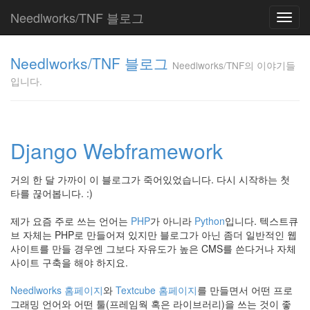
Needlworks/TNF 블로그
Toggl
navig
Needlworks/TNF
Needlworks/TNF 블로그
의 이야기들입니
Needlworks/TNF의 이야기들
다.
입니다.
TNF
Tag
Django Webframework
Cloud
Svae The
거의 한 달 가까이 이 블로그가 죽어있었습니다. 다시 시작하는 첫
Developer
타를 끊어봅니다. :)
PHP
needlworks
제가 요즘 주로 쓰는 언어는
PHP
가 아니라
Python
입니다. 텍스트큐
브 자체는 PHP로 만들어져 있지만 블로그가 아닌 좀더 일반적인 웹
표
사이트를 만들 경우엔 그보다 자유도가 높은 CMS를 쓴다거나 자체
현
사이트 구축을 해야 하지요.
장
애
Needlworks 홈페이지
와
Textcube 홈페이지
를 만들면서 어떤 프로
TNC
그래밍 언어와 어떤 툴(프레임웍 혹은 라이브러리)을 쓰는 것이 좋
피