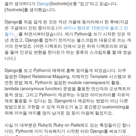
을까 생각하다가
Django
[footnote]보통 "장고"라고 읽습니다.
아
[/footnote]를 생각했습니다.
노
User
Interface
Django를 처음 알게 된 것은 작년 겨울에 동아리에서 한 후배(지금
은 구글에서 인턴 중이지요.)가
세미나 형태로 15분만에 블로그 만
history
들기
-_-를 하면서부터였습니다. 제가 Python을 쓰기 시작한 것은 작
Transformers
년 초였고, Django를 접하기 전까지는 쉘스크립트 대용으로 쓰는 게
잠
거의 전부였죠. (어떤 디렉토리 안에서 모든 하위 디렉토리와 파일
8
을 돌며 인코딩 변환을 한다든가 하는 종류의 스크립트를 짤 때 썼습
월
니다.)
웹
앱
Django를 보고 Python의 매력에 흠뻑 젖어들게 되었습니다. 아주
스
콘
깔끔한 Object Relational Mapping, 자체적인 Template 시스템과 유
럭
연한 문법 체계, Python의 깔끔한 module namespace의 활용,
키
lambda (anonymous function) 문법을 활용한 연산자와 오브젝트의
스
동적 생성, 그리고 Python이 제공하는 수많은 라이브러리를 자유자
타
재로 활용할 수 있다는 점, Django에서 제공하는 방법이 아닌 다른
교
방법으로도 구현할 수 있게 자유도가 높고 중간중간 customizing을
환
위해 끼어들 여지를 많이 남겨둔 점 등이 마음에 들었지요.
학
생
ITunes
사실 이 대부분은 Ruby와 Ruby on Rails에도 있는 특징들이긴 합니
다만, Python에 이미 익숙해지기 시작한 터라 Django를 써보기로
JH