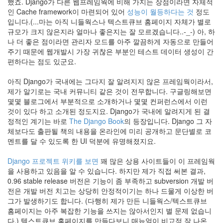
했죠. Django가 다른 웹프레임웍에 비해 가지는 장점이라면 자체적
미
인 Cache framework이 마련되어 있어
성능이 월등하다는 것
정도
래
입니다.(...마는 아직 니들웍스나 텍스트큐브 홈페이지 자체가 별로
연
규모가 크지 않은지라 얼마나 좋은지는 잘 모르겠습니다..-_-) 아, 하
휴
나 더 좋은 점이라면 관리자 모드를 아주 깔끔하게 자동으로 만들어
묵
주기 때문에 웹개발시 가장 귀찮은 부분인 테스트 데이터 생성이 간
상
편하다는 점도 있군요.
유
럽
아직 Django가 국내에는 그다지 잘 알려지지 않은 프레임웍이라서,
IE7
제가 알기로는 국내 커뮤니티 같은 것이 전무합니다. 구글링해보면
1.7
몇몇 블로그에서 부분적으로 소개하거나 몇몇 컨퍼런스에서 이런
삽
것이 있다 하고 소개된 정도지요. Django가 국내에 알려지게 된 결
질
정적인 계기는 바로
The Django Book
의 등장입니다. Django 그 자
체보다도 출판될 책의 내용을 온라인에 미리 공개하고 문단별로 코
web
멘트를 달 수 있도록 한 UI 덕분에 유명해졌지요.
PHP5
애
Django 프로젝트 위키를 보면
꽤 많은 상용 사이트들이 이 프레임웍
니
메
을 사용하고 있음을 알 수 있습니다. 하지만 제가 직접 써본 결과,
이
0.96 stable release 버전은 기능이 좀 부족하고 subversion 개발 버
션
전은 개발 버전 치고는 상당히 안정적이기는 하나 드물게 이상한 버
태
그가 발생하기도 합니다. (다행히 제가 만든 니들웍스/텍스트큐브
터
홈페이지는 아주 복잡한 기능을 쓰지는 않아서인지 별 문제 없습니
캠
다.) 텍스트큐브 홈페이지를 만들다보니 매뉴얼이 비교적 잘 나온