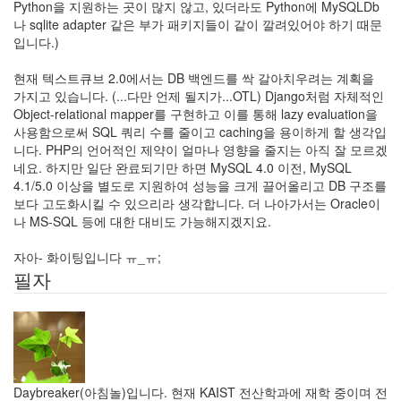
Python을 지원하는 곳이 많지 않고, 있더라도 Python에 MySQLDb
기
나 sqlite adapter 같은 부가 패키지들이 같이 깔려있어야 하기 때문
33
입니다.)
차
가
현재 텍스트큐브 2.0에서는 DB 백엔드를 싹 갈아치우려는 계획을
운
가지고 있습니다. (...다만 언제 될지가...OTL) Django처럼 자체적인
이
Object-relational mapper를 구현하고 이를 통해 lazy evaluation을
야
사용함으로써 SQL 쿼리 수를 줄이고 caching을 용이하게 할 생각입
기
니다. PHP의 언어적인 제약이 얼마나 영향을 줄지는 아직 잘 모르겠
10
네요. 하지만 일단 완료되기만 하면 MySQL 4.0 이전, MySQL
즐
4.1/5.0 이상을 별도로 지원하여 성능을 크게 끌어올리고 DB 구조를
거
보다 고도화시킬 수 있으리라 생각합니다. 더 나아가서는 Oracle이
운
나 MS-SQL 등에 대한 대비도 가능해지겠지요.
이
야
자아- 화이팅입니다 ㅠ_ㅠ;
기
필자
44
머
리
아
픈
이
Daybreaker(아침놀)입니다. 현재 KAIST 전산학과에 재학 중이며 전
야