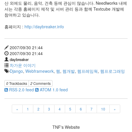
산 외에도 물리, 음악, 건축 등에 관심이 많습니다. Needlworks 내에
기
서는 각종 홈페이지 제작 및 서버 관리 등과 함께 Textcube 개발에
35
참여하고 있습니다.
Recent
홈페이지 :
http://daybreaker.info
Posts
텍
스
2007/09/30 21:44
트
2007/09/30 21:44
큐
daybreaker
브
차가운 이야기
공
Django
,
Webframework
,
웹
,
웹개발
,
웹프레임웍
,
웹프로그래밍
지
사
0
Trackbacks
2
Comments
항
RSS 2.0 feed
ATOM 1.0 feed
블...
6
by
«
1
2
3
4
5
6
7
10
»
daybreaker
AVATAR
TNF's Website
9