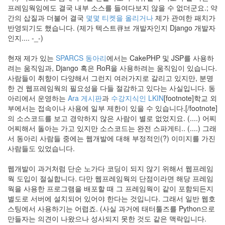
프
프레임웍임에도 결국 내부 소스를 들여다보지 않을 수 없더군요.; 약
간의 삽질과 더불어 결국
몇몇 티켓을 올리거나
제가 관여한 패치가
꿈
반영되기도 했습니다. (제가 텍스트큐브 개발자인지 Django 개발자
업
인지.... -_-)
그
레
현재 제가 있는
SPARCS 동아리
에서는 CakePHP 및 JSP를 사용하
이
려는 움직임과, Django 혹은 RoR을 사용하려는 움직임이 있습니다.
드
사람들이 취향이 다양해서 그런지 여러가지로 갈리고 있지만, 분명
한 건 웹프레임웍의 필요성을 다들 절감하고 있다는 사실입니다. 동
Notices
아리에서 운영하는
Ara 게시판
과
수강지식인 LKIN
[footnote]학교 외
부에서는 접속이나 사용에 일부 제한이 있을 수 있습니다.[/footnote]
의 소스코드를 보고 경악하지 않은 사람이 별로 없었지요. (....) 어찌
Find!
어찌해서 돌아는 가고 있지만 소스코드는 완전 스파게티.. (....) 그래
서 동아리 사람들 중에는 웹개발에 대해 부정적인(?) 이미지를 가진
Categories
사람들도 있었습니다.
전
체
웹개발이 과거처럼 단순 노가다 코딩이 되지 않기 위해서 웹프레임
130
웍 도입이 절실합니다. 다만 웹프레임웍의 단점이라면 해당 프레임
따
웍을 사용한 프로그램을 배포할 때 그 프레임웍이 같이 포함되든지
뜻
별도로 서버에 설치되어 있어야 한다는 것입니다. 그래서 일반 웹호
한
스팅에서 사용하기는 어렵죠. (사실 과거에 태터툴즈를 Python으로
이
만들자는 의견이 나왔으나 성사되지 못한 것도 같은 맥락입니다.
야