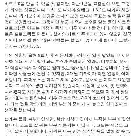
바로 2.0을 만들 수 있을 것 같지만, 지난 1년을 교훈삼아 보면 그렇
인
게 되지는 않을겁니다. 1.6.1도 나가야 할테고, 1.6.2도 나가야 하겠
터
넷
습니다. 유지보수에 신경을 쓰다가 보면 또다시 목표는 살짝 멀어질
것이 분명했습니다. 그렇다면 누군가 유지 보수를 맡는 동안 새로운
웹
서
프로그램을 만드는 과정이 동시에 이루어져야 할 겁니다. 하지만 새
버
로운 프로그램을 만들 때, 설계와 재료가 준비되어 있지 않으면 결국
Transformers
기반이 준비될 동안 많은 사람들은 할 일이 없어지게 됩니다. 그렇게
정
되지는 않아야겠죠.
하
위의 상황이 올해 9월 이후의 문서화 과정에서 일어 났었습니다. 문
웅
서화 전용 프로그램인 파피루스가 준비되지 않아서 대부분의 문서
웹
화 작업과 국제화 작업은 멈춰 있는 상태입니다. 멈춘 상태가 1주일
표
이라면 사람들이 견딜 수 있지만, 3개월 가까이가 되면 열정이 식어
준
버립니다. 파피루스는 아직도 제작 중이고, 문서화는 아직도 요원합
준
니다. 그 사이에 생긴 차이점이 있습니다. 처음에 문서화 및 번역에
비
나서겠다고 하신 분들의 이야기가 아직까지도 유효할 지 전혀 장담
바
할 수 없다는 점입니다. 이후 텍스트큐브 2.0의 코드에 있어서 그렇
다
게 되는 것을 막으려면, 기반 부분의 준비가 더 늦으면 안되겠다는
귀
생각을 했습니다.
차
니
설계는 올해 봄부터였지만, 항상 지식에 있어서 부족한 부분이 있었
즘
습니다. 코드를 잘 짜는 부분의 문제는 아닙니다. 코드는 지금도 그
nature
다지 잘 짜지 못합니다. 사람은 아는 만큼 생각의 폭을 넓혀 갈 수 있
학