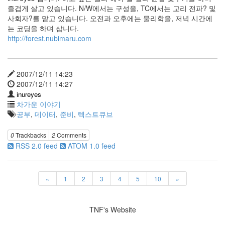
홈
즐겁게 살고 있습니다. N/W에서는 구성을, TC에서는 교리 전파? 및
페
사회자?를 맡고 있습니다. 오전과 오후에는 물리학을, 저녁 시간에
이
는 코딩을 하며 삽니다.
지
http://forest.nubimaru.com
태
터
툴
즈
2007/12/11 14:23
3
주
2007/12/11 14:27
년
inureyes
꽃
차가운 이야기
항
공부
,
데이터
,
준비
,
텍스트큐브
해
경
0
Trackbacks
2
Comments
험
RSS 2.0 feed
ATOM 1.0 feed
질
문
한
국
«
1
2
3
4
5
10
»
속
의
세
TNF's Website
계