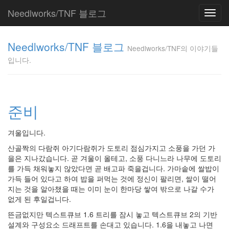
Needlworks/TNF 블로그
Toggl
navig
Needlworks/TNF
Needlworks/TNF 블로그
의 이야기들입니
Needlworks/TNF의 이야기들
다.
입니다.
TNF
Tag
준비
Cloud
맥
겨울입니다.
우
산골짝의 다람쥐 아기다람쥐가 도토리 점심가지고 소풍을 가던 가
분
투
을은 지나갔습니다. 곧 겨울이 올테고, 소풍 다니느라 나무에 도토리
를 가득 채워놓지 않았다면 곧 배고파 죽을겁니다. 가마솥에 쌀밥이
communication
가득 들어 있다고 하여 밥을 퍼먹는 것에 정신이 팔리면, 쌀이 떨어
겨
울
지는 것을 알아챘을 때는 이미 눈이 한마당 쌓여 밖으로 나갈 수가
없게 된 후일겁니다.
사
람
뜬금없지만 텍스트큐브 1.6 트리를 잠시 놓고 텍스트큐브 2의 기반
실
설계와 구성요소 드래프트를 손대고 있습니다. 1.6을 내놓고 나면
행