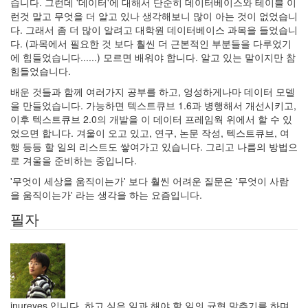
습니다. 그런데 '데이터'에 대해서 단순히 데이터베이스와 테이블 이
기
런것 말고 무엇을 더 알고 있나 생각해보니 많이 아는 것이 없었습니
이
다. 그래서 좀 더 많이 알려고 대학원 데이터베이스 과목을 들었습니
휘
소
다. (과목에서 필요한 것 보다 훨씬 더 근본적인 부분들을 다루었기
에 힘들었습니다......) 모르면 배워야 합니다. 알고 있는 말이지만 참
사
힘들었습니다.
랑
라
배운 것들과 함께 여러가지 공부를 하고, 엉성하게나마 데이터 모델
틴
을 만들었습니다. 가능하면 텍스트큐브 1.6과 병행해서 개선시키고,
어
이후 텍스트큐브 2.0의 개발을 이 데이터 프레임웍 위에서 할 수 있
미
었으면 합니다. 겨울이 오고 있고, 연구, 논문 작성, 텍스트큐브, 여
디
행 등등 할 일의 리스트도 쌓여가고 있습니다. 그리고 나름의 방법으
어
다
로 겨울을 준비하는 중입니다.
음
'무엇이 세상을 움직이는가' 보다 훨씬 어려운 질문은 '무엇이 사람
코
을 움직이는가' 라는 생각을 하는 요즘입니다.
딩
Svae The
필자
Developer
공
지
사
항
블
로
그
inureyes 입니다. 하고 싶은 일과 해야 할 일의 균형 맞추기를 하며