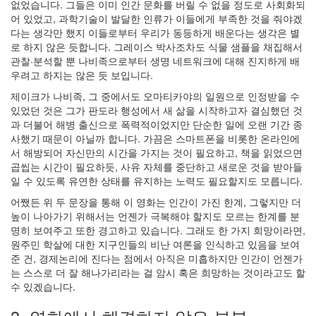
없었습니다. 그들은 이미 인간 문화를 버릴 수 없을 정도로 사회화되
daybreaker
어 있었고, 과학기술이 발달한 인류가 이들에게 부족한 것을 줘야겠
다는 생각만 했지 이들로부터 우리가 동등하게 배운다는 생각은 별
도
로 하지 않은 듯합니다. 그레이스 박사조차도 식물 샘플을 채집해서
움
관찰·분석할 뿐 나비족으로부터 생명 네트워크에 대해 진지하게 배
닫
우려고 하지는 않은 듯 보입니다.
기
3
제이크가 나비족, 그 중에서도 오마티카야의 일원으로 인정받을 수
by
있었던 것은 그가 판도라 행성에서 새 삶을 시작하고자 결심했던 것
inureyes
과 더불어 해병 출신으로 폭력적이었지만 단순한 일에 오랜 기간 종
사했기 때문이 아닐까 합니다. 가끔은 스마트폰을 비롯한 온라인에
컴
서 해방되어 자신만의 시간을 가지는 것이 필요하고, 책을 읽었으면
퓨
곱씹는 시간이 필요하듯, 사유 자체를 중단하고 새로운 것을 받아들
터
일 수 있도록 유연한 상태를 유지하는 노력도 필요할지도 모릅니다.
길
어쨌든 위 두 문장을 통해 이 영화는 인간이 가진 한계, 그렇지만 더
들
높이 나아가기 위해서는 언젠가 극복해야 할지도 모르는 한계를 분
이
명히 보여주고 또한 경고하고 있습니다. 그래도 한 가지 희망이라면,
기
원주민 학살에 대한 지구인들의 비난 여론을 인식하고 있음을 보여
3
준 건, 경제논리에 진다는 점에서 아직은 미흡하지만 인간이 언젠가
by
는 스스로 더 잘 해나가리라는 걸 암시 혹은 희망하는 것이라고도 할
daybreaker
수 있겠습니다.
새