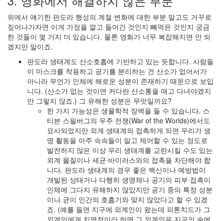
3. 영화에서 해결하지 않은 부분
해
인
위에서 얘기한 판도라 행성의 계절 변화에 대한 부분 말고도 거꾸로
사
짚어나가자면 이게 가정을 깔고 들어간 것인지 빼먹은 것인지 궁금
올
한 것들이 몇 가지 더 있습니다. 물론 영화가 너무 복잡해지면 안 되
려
겠지만 말이죠.
요
2
판도라 생태계도 산소호흡에 기반하고 있는 듯합니다. 사람들
by
이 마스크를 착용하고 공기를 분리하는 건 산소가 없어서가
LonnieNa
아니라 무언가 인체에 해로운 성분이 존재하기 때문으로 보입
니다. (산소가 없는 것이면 커다란 산소통을 매고 다녀야겠지
만 그렇지 않죠.) 그 유해한 성분은 무엇일까요?
한 가지 가능성은 생물학적 장벽을 들 수 있습니다. 스
티븐 스필버그의 우주 전쟁(War of the Worlds)에서도
묘사되었지만 외계 생태계와 접촉하게 되면 우리가 생
명 활동을 아주 속속들이 알고 제어할 수 있는 정도로
발전하지 않은 이상 우리 생태계를 교란시킬 수도 있는
외계 물질이나 세균·바이러스와의 접촉을 차단해야 합
니다. 판도라 생태계의 경우 좋은 백신이나 예방법이
개발된 상태거나 다행히 생명체나 공기의 피부 접촉이
인체에 그다지 유해하지 않았지만 공기 중의 특정 성분
이나 균이 인간의 호흡기와 맞지 않았다고 할 수 있겠
죠. (예를 들면 지구에 외계인이 왔는데 피톤치드가 그
외계인에게 치명적이라 하면 그 외계인은 지구의 숲에