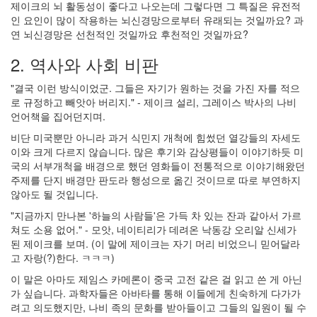
제이크의 뇌 활동성이 좋다고 나오는데 그렇다면 그 특질은 유전적
35
인 요인이 많이 작용하는 뇌신경망으로부터 유래되는 것일까요? 과
연 뇌신경망은 선천적인 것일까요 후천적인 것일까요?
Recent
Posts
2. 역사와 사회 비판
텍
"결국 이런 방식이었군. 그들은 자기가 원하는 것을 가진 자를 적으
스
로 규정하고 빼앗아 버리지." - 제이크 설리, 그레이스 박사의 나비
트
언어책을 집어던지며.
큐
브
비단 미국뿐만 아니라 과거 식민지 개척에 힘썼던 열강들의 자세도
공
이와 크게 다르지 않습니다. 많은 후기와 감상평들이 이야기하듯 미
지
국의 서부개척을 배경으로 했던 영화들이 전통적으로 이야기해왔던
사
주제를 단지 배경만 판도라 행성으로 옮긴 것이므로 따로 부연하지
항
않아도 될 것입니다.
블...
"지금까지 만나본 '하늘의 사람들'은 가득 차 있는 잔과 같아서 가르
6
쳐도 소용 없어." - 모앗, 네이티리가 데려온 낙동강 오리알 신세가
by
된 제이크를 보며. (이 말에 제이크는 자기 머리 비었으니 믿어달라
daybreaker
고 자랑(?)한다. ㅋㅋㅋ)
이 말은 아마도 제임스 카메론이 중국 고전 같은 걸 읽고 쓴 게 아닌
AVATAR
가 싶습니다. 과학자들은 아바타를 통해 이들에게 친숙하게 다가가
9
려고 의도했지만, 나비 족의 문화를 받아들이고 그들의 일원이 될 수
by