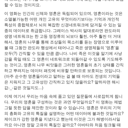
할 수 있는 것이지요.
33
차
이 영화는 인간의 신체와 영혼은 독립되어 있으며, 영혼이라는 것은
가
소멸불가능한 어떤 개인 고유의 무엇이라기보다는 기억과 개인적
운
특성의 종합체로서 뇌의 복잡한 신경네트워크에 담겨질 수 있는 일
이
종의 데이터로 취급합니다. 그레이스 박사의 말대로라면 판도라의
야
생명 네트워크는 한 고등 영장류의 뇌보다 훨씬, 아주 훨씬 더 거대
기
해서, 영혼의 나무를 통해 조상들의 목소리를 듣는 장명으로 미루어
10
볼 때 그동안 판도라 행성에서 태어나고 죽은 생명체들의 '영혼'을
즐
모두(?) 간직할 수 있을 만큼 큽니다. 나비 족은 이것을 알기에 사냥
거
감을 죽일 때도 그 영혼이 네트워크로 되돌아갈 수 있도록 기도해주
운
는 것이고, 영혼의 나무 씨앗들은 그러한 영혼들의 초기 상태를 간직
이
하고 뿌려지는 데이터 패킷에 비유할 만하므로 보호되는 것입니다.
야
(아주 순수한 영혼들이라고 말하는 걸 볼 때 아마도 전생의 기억들
기
은 지워지고 그 고유성만 간직하고 있지 않을까요? 말하자면 해시
44
값-_-같은 것일지도...)
머
이제 여기서 우리는 마음 속에 품고 있던 질문들에 사로잡히게 됩니
리
다. 우리의 영혼을 구성하는 것은 과연 무엇일까요? 이 영화는 제법
아
그럴 듯한 답을 제안한 것이라 할 수 있습니다. 영혼은 우리의 기억
픈
의 총화와 고유의 특질을 설명하는 어떤 데이터에 불과한 것일까요?
이
제이크가 강한 영혼을 지녔다고 했는데 이것은 그가 해병이라서일
야
까요 아니면 정말 고유의 특질인 걸까요? 아바타와 처음 링크될 때
기