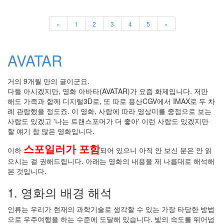
시
간
감
«
1
2
3
4
5
»
각
한
국
속
AVATAR
의
세
계
거의 9개월 만의 글이군요.
코
다들 아시겠지만, 영화 아바타(AVATAR)가 요즘 화제입니다. 저만
딩
해도 가족과 함께 디지털3D로, 또 따로 용산CGV에서 IMAX로 두 차
데
례 관람했을 정도죠. 이 영화, 사람에 따라 영상미를 중점으로 보는
이
사람도 있겠고 '나는 트랜스포머가 더 좋아' 이런 사람도 있겠지만
터
할 얘기 참 많은 영화입니다.
물
스포일러가 포함
리
이하
되어 있으니 아직 안 보신 분은 안 읽
학
으시는 걸 권해드립니다. 아래는 영화의 내용을 제 나름대로 해석해
트
본 것입니다.
랜
스
1. 영화의 배경 해석
포
머
인류는 우리가 현재의 과학기술로 생각할 수 있는 가장 타당한 방법
교
주
으로 우주여행을 하는 수준에 도달해 있습니다. 빛의 속도를 뛰어넘