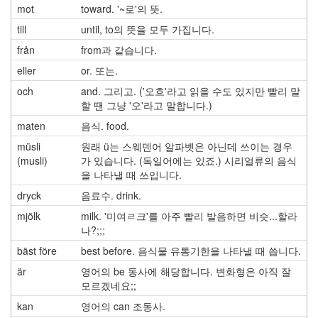
mot
toward. '~로'의 뜻.
till
until, to의 뜻을 모두 가집니다.
från
from과 같습니다.
eller
or. 또는.
och
and. 그리고. ('오흐'라고 읽을 수도 있지만 빨리 말
할 땐 그냥 '오'라고 말합니다.)
maten
음식. food.
müsli
원래 ü는 스웨덴어 알파벳은 아닌데 쓰이는 경우
(musli)
가 있습니다. (독일어에는 있죠.) 시리얼류의 음식
을 나타낼 때 쓰입니다.
dryck
음료수. drink.
mjölk
milk. '미여ㄹ크'를 아주 빨리 발음하면 비슷...할라
나?;;;
bäst före
best before. 음식물 유통기한을 나타낼 때 씁니다.
är
영어의 be 동사에 해당합니다. 변화형은 아직 잘
모르겠네요;;
kan
영어의 can 조동사.