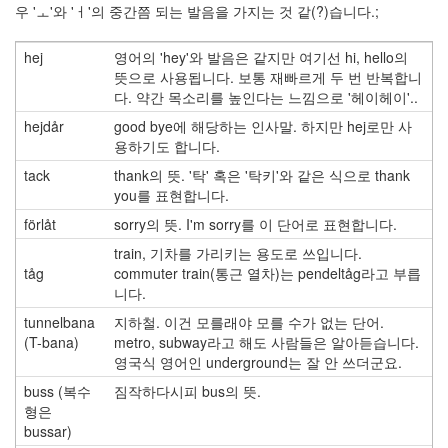
우 'ㅗ'와 'ㅓ'의 중간쯤 되는 발음을 가지는 것 같(?)습니다.;
hej
영어의 'hey'와 발음은 같지만 여기선 hi, hello의
뜻으로 사용됩니다. 보통 재빠르게 두 번 반복합니
다. 약간 목소리를 높인다는 느낌으로 '헤이헤이'..
hejdår
good bye에 해당하는 인사말. 하지만 hej로만 사
용하기도 합니다.
tack
thank의 뜻. '탁' 혹은 '탁키'와 같은 식으로 thank
you를 표현합니다.
förlåt
sorry의 뜻. I'm sorry를 이 단어로 표현합니다.
train, 기차를 가리키는 용도로 쓰입니다.
tåg
commuter train(통근 열차)는 pendeltåg라고 부릅
니다.
tunnelbana
지하철. 이건 모를래야 모를 수가 없는 단어.
(T-bana)
metro, subway라고 해도 사람들은 알아듣습니다.
영국식 영어인 underground는 잘 안 쓰더군요.
buss (복수
짐작하다시피 bus의 뜻.
형은
bussar)