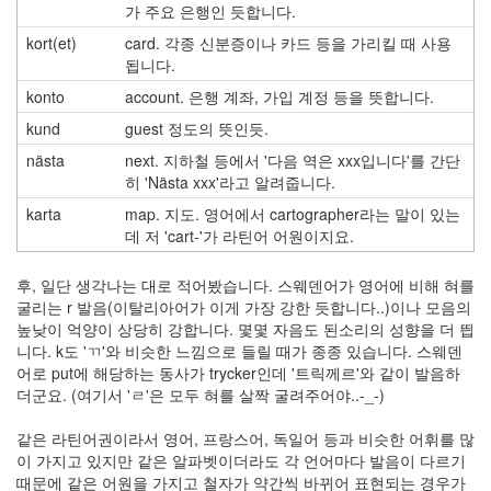
가 주요 은행인 듯합니다.
kort(et)
card. 각종 신분증이나 카드 등을 가리킬 때 사용
됩니다.
konto
account. 은행 계좌, 가입 계정 등을 뜻합니다.
kund
guest 정도의 뜻인듯.
nästa
next. 지하철 등에서 '다음 역은 xxx입니다'를 간단
히 'Nästa xxx'라고 알려줍니다.
karta
map. 지도. 영어에서 cartographer라는 말이 있는
데 저 'cart-'가 라틴어 어원이지요.
후, 일단 생각나는 대로 적어봤습니다. 스웨덴어가 영어에 비해 혀를
굴리는 r 발음(이탈리아어가 이게 가장 강한 듯합니다..)이나 모음의
높낮이 억양이 상당히 강합니다. 몇몇 자음도 된소리의 성향을 더 띕
니다. k도 'ㄲ'와 비슷한 느낌으로 들릴 때가 종종 있습니다. 스웨덴
어로 put에 해당하는 동사가 trycker인데 '트릭께르'와 같이 발음하
더군요. (여기서 'ㄹ'은 모두 혀를 살짝 굴려주어야..-_-)
같은 라틴어권이라서 영어, 프랑스어, 독일어 등과 비슷한 어휘를 많
이 가지고 있지만 같은 알파벳이더라도 각 언어마다 발음이 다르기
때문에 같은 어원을 가지고 철자가 약간씩 바뀌어 표현되는 경우가