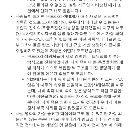
그냥 들어갈 수 없겠죠. 설령 지구인과 비슷한 대기 조
건에서 산다고 해도 말입니다.)
사람들이 보기엔 판도라의 생태계가 아주 새로운, 상상력이
가득찬 것으로 느껴지겠지만, 우주에서 나타날 수 있는 분자
조합과 진화의 무궁무진한 가능성을 생각했을 때 지구와 너무
(?) 유사합니다. 지구의 생명 형태가 과연 우주에서 가장 최적
에 가까운 것일까요? (어렸을 때 본 어떤 과학책에 따르면 일
부 과학자들은 탄소 기반이 아닌 규소 기반 생명체의 존재를
주장하기도 했는데 지금은 어떤가 모르겠습니다)
판도라의 생명체들이 서로 강력한 네트워크를 이루는
방식으로 진화하였다면, 나비 족이나 큰 동물들처럼 개
별 개체가 스스로 복잡한 뇌 구조를 가진 생명체가 굳
이 진화할 이유가 없을지도 모릅니다.
영화에서는 나비 족이 날아다니는 익룡인 이크란과 말,
영혼의 나무와 촉수를 연결하여 교감(샤헤일루)을 이루
는데, 나비 족과 나비 족이 같은 방식으로 직접 교감한
다면 어땠을까요? 텔레파시가 직접 링크를 통해 구현
된다면, 나비 족은 영화에 묘사된 것 같이 우리가 아는
원시 부족 사회를 닮지 않았을지도 모릅니다.
사실 영화의 가장 중요한 핵심이라고도 할 수 있지만 가장 의
문점이 많은 부분이 바로 아바타와의 링크입니다. 신경계를
직접 접속한다는 개념인 것 같은데, 그것이 전자 장비에 의해