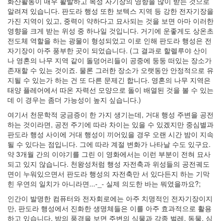
화산활동이 매우 활발하고 목성 자기장의 영향을 많이 받는 것으로
로
알려져 있습니다. 판도라 행성 또한 보텍스 지역 등 강한 전자기장을
그
가진 지역이 있고, 중력이 약하다고 묘사되는 것을 보면 아마 이러한
칼
영향을 크게 받는 위성 중 하나일 것입니다. 거기에 운좋게도 상온초
루
전도체 역할을 하는 광물이 형성되었고 이로 인해 판도라 행성은 전
아
자기장이 아주 풍부한 곳이 되었습니다. (그 결과로 할렐루야 산이
정
하
나 영혼의 나무 지역 같이 돌덩어리들이 공중에 둥둥 떠있는 장소가
웅
존재할 수 있는 것이죠. 물론 그러한 장소가 오랫동안 안정적으로 유
업
지될 수 있는가 하는 건 또 다른 문제긴 합니다. 영혼의 나무 지역은
그
태양 플레어에서 따온 자력선 모양으로 돌이 배열된 것을 볼 수 있는
레
데 이 경우는 좀더 가능성이 높지 싶습니다.)
이
여기서 천문학적 궁금증이 한 가지 생기는데, 거대 행성 주변을 공전
드
하는 것이라면, 공전 주기에 따라 차이는 있을 수 있겠지만 중심별과
웹
판도라 행성 사이에 거대 행성이 끼어있을 경우 오랜 시간 밤이 지속
프
될 수 있다는 점입니다. 그에 따라 계절 변화가 나타날 수도 있구요.
레
약 3개월 간의 이야기를 그린 이 영화에서는 이런 부분이 전혀 묘사
임
웍
되고 있지 않습니다. 천왕성처럼 행성 자전축과 위성들의 공전궤도
애
면이 누워있으면서 판도라 행성의 자전축만 서 있다든지 하는 기막
니
힌 우연의 일치가 아니라면...-_- 실제 의도한 바는 뭐였을까요?;
메
이
인간이 발명한 컴퓨터와 전자회로에는 아주 치명적인 전자기장이지
션
만, 판도라 행성에서 진화한 생명체들은 이를 아주 효과적으로 활용
티
하고 있습니다. 밤의 풍경을 보면 주변의 식물과 각종 벌레, 동물, 심