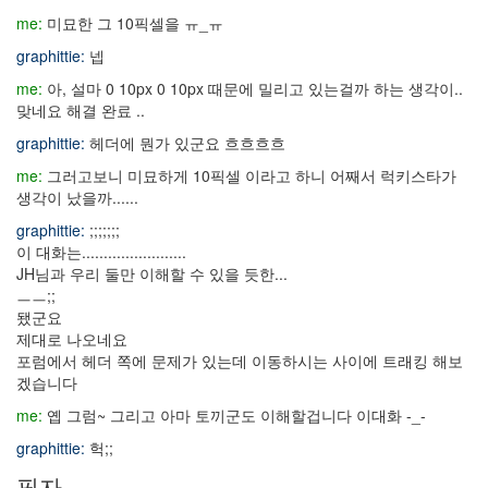
me:
미묘한 그 10픽셀을 ㅠ_ㅠ
graphittie:
넵
me:
아, 설마 0 10px 0 10px 때문에 밀리고 있는걸까 하는 생각이..
맞네요 해결 완료 ..
graphittie:
헤더에 뭔가 있군요 흐흐흐흐
me:
그러고보니 미묘하게 10픽셀 이라고 하니 어째서 럭키스타가
생각이 났을까......
graphittie:
;;;;;;;
이 대화는........................
JH님과 우리 둘만 이해할 수 있을 듯한...
ㅡㅡ;;
됐군요
제대로 나오네요
포럼에서 헤더 쪽에 문제가 있는데 이동하시는 사이에 트래킹 해보
겠습니다
me:
옙 그럼~ 그리고 아마 토끼군도 이해할겁니다 이대화 -_-
graphittie:
헉;;
필자