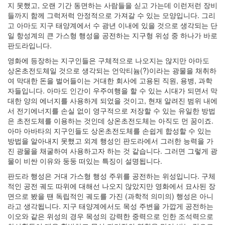
님
지 못했고, 오랜 기간 동면하는 사람들을 싣고 가는데 이런저런 장비
안
들까지 함께 그럭저럭 안정적으로 가져갈 수 있는 모양입니다. 그리
면
고 아마도 지구 태양계에서 수 광년 이내에 있을 것으로 생각되는 단
도
일 항성계의 큰 가스형 행성을 공전하는 지구형 위성 중 하나가 바로
버
판도라입니다.
스
아
영화에 등장하는 지구인들은 구체적으로 나오지는 않지만 아마도
바
상온초전도체일 것으로 생각되는 언악티늄(?)이라는 광물을 채취하
타
여 막대한 돈을 벌어들이는 거대한 회사에 고용된 직원, 용병, 과학
exception
자들입니다. 아마도 인간이 우주여행을 할 수 있는 시대가 되면서 막
책
대한 양의 에너지를 사용하게 되었을 것이고, 현재 알려진 범위 내에
오
서 전기에너지를 손실 없이 영구적으로 저장할 수 있는 유일한 방법
픈
은 초전도체를 이용하는 것인데 상온초전도체는 아직도 먼 꿈이죠.
소
아마 아바타의 지구인들도 상온초전도체를 손쉽게 합성할 수 있는
스
방법을 알아내지 못했고 외계 행성인 판도라에서 그러한 능력을 가
프
로
진 광물을 채굴하여 사용하고자 하는 것 같습니다. 그러면 그렇게 광
젝
물이 비싼 이유와 둥둥 떠있는 특징이 설명됩니다.
트
판도라 행성은 거대 가스형 행성 주위를 공전하는 위성입니다. 구체
시
적인 공전 궤도 따위에 대해선 나오지 않았지만 영화에서 묘사된 장
간
면으로 봤을 땐 독립적인 궤도를 가진 (과학적 의미의) 행성은 아니
GUI
라고 생각됩니다. 지구 태양계에서도 목성 주변을 가깝게 공전하는
idea
이오와 같은 위성의 경우 목성의 강력한 중력으로 인한 조석력으로
웹