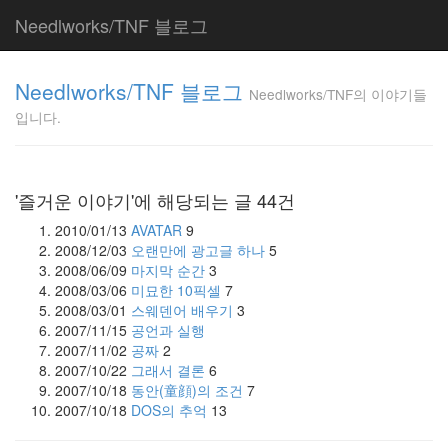
Needlworks/TNF 블로그
Needlworks/TNF
Needlworks/TNF 블로그
의 이야기들입니
Needlworks/TNF의 이야기들
다.
입니다.
TNF
'즐거운 이야기'에 해당되는 글 44건
Tag
Cloud
2010/01/13
AVATAR
9
2008/12/03
오랜만에 광고글 하나
5
발
표
2008/06/09
마지막 순간
3
피
2008/03/06
미묘한 10픽셀
7
아
2008/03/01
스웨덴어 배우기
3
노
2007/11/15
공언과 실행
2008
2007/11/02
공짜
2
년
2007/10/22
그래서 결론
6
교
2007/10/18
동안(童顔)의 조건
7
환
2007/10/18
DOS의 추억
13
학
생