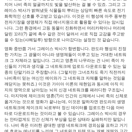
켓
지어 나비 족의 얼굴까지도 빛을 발산하는 걸 볼 수 있죠. 그리고 그
아
레이스 박사가 밝혀냈듯 식물들의 뿌리는 상당히 빠른 속도로 전기
침
화학적인 신호를 주고받고 있습니다. 이것은 이 행성에 아주 풍부한
놀
전자기장을 생명체가 직접 에너지원으로 활용할 수 있다는 암시입
맥
니다. 그런 환경에서 고등 동물이 진화하면서 머리카락이나 머리에
D-
달린 꼬리(?) 끝에 촉수 같은 것이 달려서 서로 직접 교감을 주고받
WAR
을 수 있는(샤헤일루) 방향으로 나아갔다는 설정인 것 같습니다.
영화 중반쯤 가서 그레이스 박사가 항변합니다. 판도라 행성의 진정
Notices
한 가치는 그 광물이 아니라 생명체들이 이루고 있는 거대한 네트워
크 그 자체라고 말입니다. 그리고 영혼의 나무라는 건 나비 족이 자
Find!
신들의 기억과 생각을 그 네트워크에 업로드·다운로드할 수 있는 일
종의 단말기라고 주장합니다. (그렇지만 그녀조차도 죽기 직전까지
Categories
나비족이 믿는 여신인 에이와가 그 네트워크 자체를 말하는 것임을
깨닫지는 못하죠.) 이것은 가이아 이론의 재현임과 동시에 아직 미
전
지의 영역으로 남아있는 뇌의 신경 네트워크를 패러디한 구조입니
체
다. 마지막에 제이크의 영혼(?)이 인간의 신체에서 나비 족의 신체로
130
옮겨가는 것으로 영화가 끝나는데, 이것은 말하자면 판도라의 생명
따
네트워크에 제이크의 뇌로부터 정신 데이터를 업로드한 다음 아바
뜻
타로 다운로드하는 것이라고 볼 수 있습니다. 그레이스 박사의 경우
한
는 안타깝게도 인간 신체가 부상을 입은 상태라 실패하지만 말입니
이
다. 나비 족은 이러한 광대한 생명 네트워크에 경외심을 표하고 거기
야
에 흐르는 에너지를 느끼며 그 네트워크 자체 또는 개별 개체와 교감
기