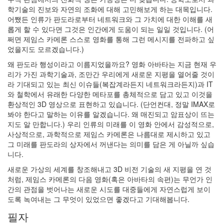
학기술의 진보와 자연의 조화에 대해 고민해보게 하는 대목입니다.
어쨌든 인류가 판도라로부터 네트워크와 그 가치에 대한 이해를 새
롭게 할 수 있다면 그것은 인간에게 도움이 되는 일일 것입니다. (어
쩌면 제임스 카메론 스스로 영화를 통해 그런 메시지를 전파하고 싶
었을지도 모르겠습니다.)
왜 판도라 행성이라고 이름지었을까요? 영화 아바타는 지금 현재 우
리가 가진 과학기술과, 조만간 우리에게 새로운 지평을 열어줄 것이
라 기대되고 있는 최신 이슈들(복잡계라든지 네트워크라든지)과 IT
와 철학에서 유래한 다양한 메타포를 총체적으로 담고 있고 이것을
환상적인 3D 영상으로 표현하고 있습니다. (단언컨대, 정말 IMAX로
봐야 한다고 말하는 이유를 알겠습니다. 왜 매진되고 암표상이 뜨는
지도 알 만합니다.) 우리 인류의 미래를 이 영화 안에서 감성적으로,
사상적으로, 과학적으로 제임스 카메론은 나름대로 제시하고 있고
그 미래를 판도라의 상자에서 꺼낸다는 의미를 담은 게 아닐까 싶습
니다.
새로운 가상의 세계를 창조해내고 3D 비전 기술의 새 지평을 연 것
처럼, 제임스 카메론의 다음 영화(혹은 아바타의 속편)는 무언가 인
간의 관점을 벗어나는 새로운 시도를 대중들에게 자연스럽게 보이
도록 녹여내는 그 무엇이 있었으면 좋겠다고 기대해봅니다.
필자