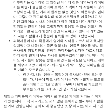
이루어지는 것이라면 그 엄청난 데이터 전송 대역폭과 레이턴
시는 어떻게 설명할 것이며 보텍스 지역에서의 작동이 어떻게
보장되는지, 통신 거리의 한계는 없는 것인지 의문투성이입니
다. 그렇다고 판도라 행성의 생명 네트워크를 이용한다고 보
기엔 그레이스 박사의 이해도가 아직 미흡합니다. 게다가 어
찌되었든 인간의 뇌를 그렇게까지 활용할 수 있을 정도의 과
학기술이면 판도라 행성의 생명 네트워크가 얼마나 가치있는
지 다른 사람들에게 충분히 설득할 수 있어야 했습니다.
과학자들이 나비 족들에게 영어와 지식을 가르치려고 했지만
실패했다고 나옵니다. 물론 몇몇 나비 인들은 영어를 제법 잘
구사하게 되었지만요. 진정한 과학자들이었다면 가르치려고
하기 전에 먼저 배우는 자세를 보여주었어야 합니다. 아니, 적
어도 자기들이 잘못된 방향으로 갔다는 사실은 인지하고 대책
을 세우려고 했어야 하죠. 뭐... 영화가 딱 그 중간 타이밍을 잡
은 거라면 모르겠습니다. -_-
한 가지, 나비 언어는 목적어가 동사보다 앞에 오는 듯
합니다. 나중에 따로 사전이 나온다거나 할지는 모르겠
습니다만;;; 그리고 영혼의 나무에서 단체로 기도할 때
부르는 노래는 그레고리안 성가와 닮았습니다.
제임스 카메론이 이어지는 이야기로 후편을 제작할 거라는 이야기
가 있습니다. 아직 시나리오도 쓰지 않은 듯하지만 벌써부터 사람들
은 기대 만땅입니다. 영화 내내 궁금했던 것 중 하나는, 이미 지구인