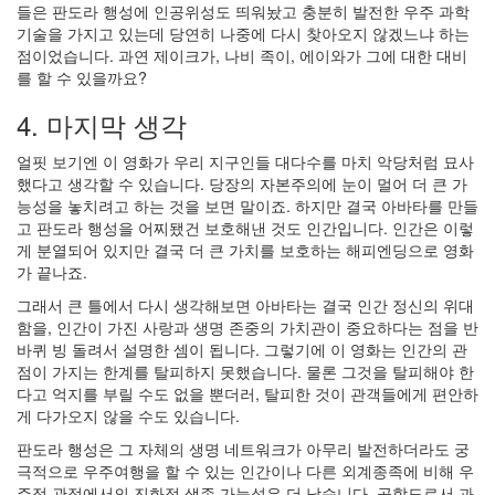
들은 판도라 행성에 인공위성도 띄워놨고 충분히 발전한 우주 과학
기술을 가지고 있는데 당연히 나중에 다시 찾아오지 않겠느냐 하는
점이었습니다. 과연 제이크가, 나비 족이, 에이와가 그에 대한 대비
를 할 수 있을까요?
4. 마지막 생각
얼핏 보기엔 이 영화가 우리 지구인들 대다수를 마치 악당처럼 묘사
했다고 생각할 수 있습니다. 당장의 자본주의에 눈이 멀어 더 큰 가
능성을 놓치려고 하는 것을 보면 말이죠. 하지만 결국 아바타를 만들
고 판도라 행성을 어찌됐건 보호해낸 것도 인간입니다. 인간은 이렇
게 분열되어 있지만 결국 더 큰 가치를 보호하는 해피엔딩으로 영화
가 끝나죠.
그래서 큰 틀에서 다시 생각해보면 아바타는 결국 인간 정신의 위대
함을, 인간이 가진 사랑과 생명 존중의 가치관이 중요하다는 점을 반
바퀴 빙 돌려서 설명한 셈이 됩니다. 그렇기에 이 영화는 인간의 관
점이 가지는 한계를 탈피하지 못했습니다. 물론 그것을 탈피해야 한
다고 억지를 부릴 수도 없을 뿐더러, 탈피한 것이 관객들에게 편안하
게 다가오지 않을 수도 있습니다.
판도라 행성은 그 자체의 생명 네트워크가 아무리 발전하더라도 궁
극적으로 우주여행을 할 수 있는 인간이나 다른 외계종족에 비해 우
주적 관점에서의 진화적 생존 가능성은 더 낮습니다. 공학도로서 과