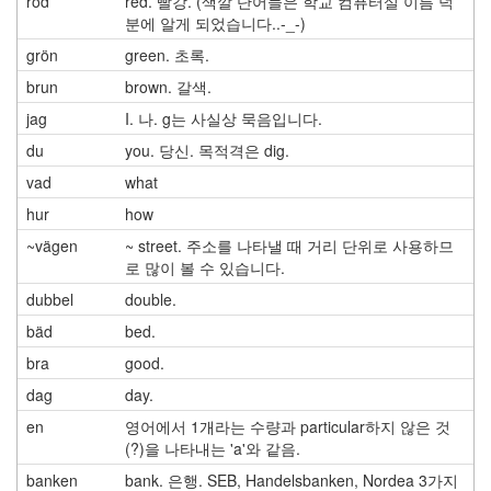
röd
red. 빨강. (색깔 단어들은 학교 컴퓨터실 이름 덕
분에 알게 되었습니다..-_-)
grön
green. 초록.
brun
brown. 갈색.
jag
I. 나. g는 사실상 묵음입니다.
du
you. 당신. 목적격은 dig.
vad
what
hur
how
~vägen
~ street. 주소를 나타낼 때 거리 단위로 사용하므
로 많이 볼 수 있습니다.
dubbel
double.
bäd
bed.
bra
good.
dag
day.
en
영어에서 1개라는 수량과 particular하지 않은 것
(?)을 나타내는 'a'와 같음.
banken
bank. 은행. SEB, Handelsbanken, Nordea 3가지