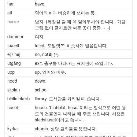
har
have.
att
영어의 at과 비슷하게 쓰이는 듯.
herrar
남자. (화장실 갈 때 꼭 알아두셔야 합니다.. 가끔
그림 없이 글자로만 써둔 곳이 종종..-_-)
dammer
여자.
toalett
toilet. '토알렛뜨' 비슷하게 발음합니다.
ej / nej
no, not의 뜻.
utgång
exit. 출구를 나타내는 표지판에 쓰입니다.
upp
up. 영어와 비슷.
nedd
down.
skolan
school.
bibliotek(et)
library. 도서관을 가리킬 때 씁니다.
huset
house. 'blahblah huset'이라는 형식으로 어떤 용
도의 건물인지 나타낼 때 주로 쓰입니다. 시청은
stadshuset이라고 씁니다.
kyrka
church. 성당·교회들을 뜻합니다.