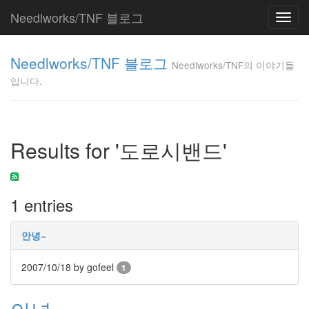
Needlworks/TNF 블로그
Toggl
navig
Needlworks/TNF
Needlworks/TNF 블로그
의 이야기들입니
Needlworks/TNF의 이야기들
다.
입니다.
TNF
Tag
Results for '도로시밴드'
Cloud
가
치
관
1 entries
교
주
님
안녕~
기
념
2007/10/18
by gofeel
1
품
교
환
학