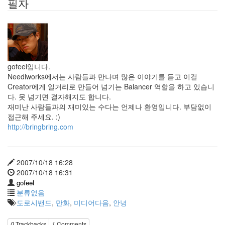
필자
완
웹
표
준
ITunes
책
읽
gofeel입니다.
기
Needlworks에서는 사람들과 만나며 많은 이야기를 듣고 이걸
Creator에게 일거리로 만들어 넘기는 Balancer 역할을 하고 있습니
다. 못 넘기면 결자해지도 합니다.
Notices
재미난 사람들과의 재미있는 수다는 언제나 환영입니다. 부담없이
접근해 주세요. :)
Find!
http://bringbring.com
Categories
전
2007/10/18 16:28
체
2007/10/18 16:31
130
gofeel
따
분류없음
뜻
도로시밴드
,
만화
,
미디어다음
,
안녕
한
이
0
Trackbacks
1
Comments