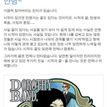
안녕~
생
태
가끔씩 잊어버리는 진리가 있습니다.
터
시작이 있으면 언젠가는 끝도 있다는 것이지요. 시작과 끝, 탄생과
캠
죽음, 서장과 종장.....
프
생
사실 끝이 있다는 사실을 잊기 보다 더 쉽게 잊게 되는 사실은 언젠
각
가 시작이 있었다는 사실일 것입니다. 현재 나를 감싸고 있는 많은
것들은 사실 어느 시점엔가 나와의 관계를 맺기 '시작'하였고 현재
blogapi
나와 이렇게 관계 맺고 있는데, 모든 것은 너무 당연하게 느껴질 때
학
가 많습니다. 시작도 끝도 잊은체 언제나 영원히...
기
웹
그러기에 끝은 언제나 안타깝습니다. 당연한 일이지만 진리이지만
개
애써 잊고 있던 두가지 진실 - 시작과 끝 - 을 만나는 것은 언제나 어
발
색합니다.
오
류
ACL
xmlrpc
1.1.2
weblog
Webframework
recursion