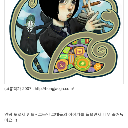
리
눅
스
web
추
억
맥
흑
역
사
실
행
웹
로
그
수
(c)홍작가 2007.. http://hongjacga.com/
업
언
어
웹
서
안녕 도로시 밴드~ 그동안 그대들의 이야기를 들으면서 너무 즐거웠
버
어요. :)
이