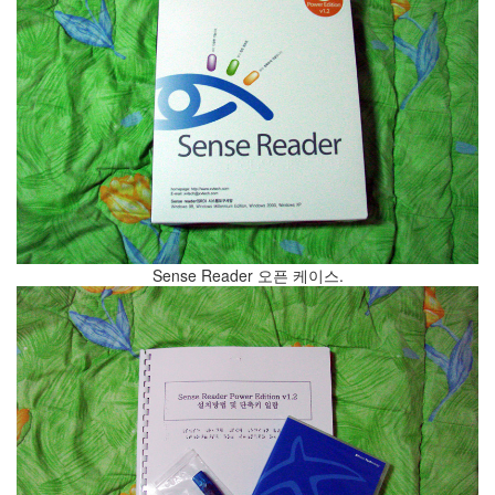
머
니
플
러
그
인
종
교
학
토
끼
군
선
Sense Reader 오픈 케이스.
형
대
수
terminal
사
파
리
5
월
광
주