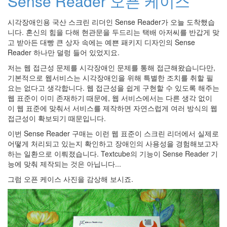
Sense Reader 오픈 케이스
감
각
시각장애인용 국산 스크린 리더인 Sense Reader가 오늘 도착했습
8
월
니다. 혼신의 힘을 다해 현관문을 두드리는 택배 아저씨를 반갑게 맞
자
고 받아든 대빵 큰 상자 속에는 예쁜 패키지 디자인의 Sense
기
Reader 하나만 덜렁 들어 있었지요.
자
신
저는 웹 접근성 문제를 시각장애인 문제를 통해 접근해왔습니다만,
질
기본적으로 웹서비스는 시각장애인을 위해 특별한 조치를 취할 필
문
요는 없다고 생각합니다. 웹 접근성을 쉽게 구현할 수 있도록 해주는
잠
웹 표준이 이미 존재하기 때문에, 웹 서비스에서는 다른 생각 없이
이 웹 표준에 맞춰서 서비스를 제작하면 자연스럽게 여러 방식의 웹
미
디
접근성이 확보되기 때문입니다.
어
다
이번 Sense Reader 구매는 이런 웹 표준이 스크린 리더에서 실제로
음
어떻게 처리되고 있는지 확인하고 장애인의 사용성을 경험해보고자
이
하는 일환으로 이뤄졌습니다. Textcube의 기능이 Sense Reader 기
발
능에 맞춰 제작되는 것은 아닙니다...
학
그럼 오픈 케이스 사진을 감상해 보시죠.
문
적
스
타
일
주