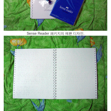
도
로
시
밴
드
텍
스
Sense Reader 패키지의 예쁜 디자인.
트
큐
브
트
랜
스
포
머
오
픈
소
스
커
뮤
니