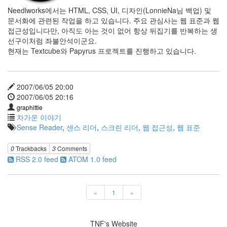
야
Needlworks에서는 HTML, CSS, UI, 디자인(LonnieNa님 백업) 및
기
문서화에 관련된 작업을 하고 있습니다. 주요 관심사는 웹 표준과 웹
44
접근성입니다만, 아직도 아는 것이 없어 항상 뒤집기를 반복하는 생
머
선구이처럼 좌불안석이군요.
리
현재는 Textcube와 Papyrus 프로젝트를 진행하고 있습니다.
아
픈
이
2007/06/05 20:00
야
2007/06/05 20:16
기
35
graphittie
차가운 이야기
Sense Reader
,
센스 리더
,
스크린 리더
,
웹 접근성
,
웹 표준
Recent
Posts
0
Trackbacks
3
Comments
RSS 2.0 feed
ATOM 1.0 feed
텍
스
트
큐
«
1
»
브
공
지
TNF's Website