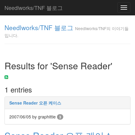
Needlworks/TNF 블로그
Toggl
navig
Needlworks/TNF
Needlworks/TNF 블로그
의 이야기들입니
Needlworks/TNF의 이야기들
다.
입니다.
TNF
Tag
Results for 'Sense Reader'
Cloud
전
환
점
1 entries
철
학
Sense Reader 오픈 케이스
눈
떠
보
2007/06/05
by graphittie
3
니
시
간