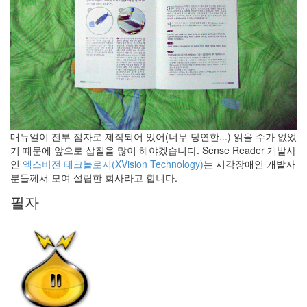
Categories
전
체
130
따
뜻
한
이
야
매뉴얼이 전부 점자로 제작되어 있어(너무 당연한...) 읽을 수가 없었
기
기 때문에 앞으로 삽질을 많이 해야겠습니다. Sense Reader 개발사
33
인
엑스비전 테크놀로지(XVision Technology)
는 시각장애인 개발자
차
분들께서 모여 설립한 회사라고 합니다.
가
운
필자
이
야
기
10
즐
거
운
이