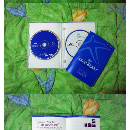
티
시
간
웹
로
그
항
해
추
상
화
Svae The
Developer
휴
대
폰
data
Notices
Find!