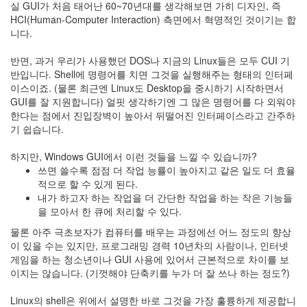
타
실 GUI가 처음 태어난 60~70년대를 생각해보면 가히 디자인, 즉
자
HCI(Human-Computer Interaction) 측면에서 혁명적인 것이기는 합
진
니다.
실
textcube
반면, 과거 우리가 사용했던 DOS나 지금의 Linux들은 모두 CUI 기
라
반입니다. Shell에 명령어를 치면 그것을 실행해주는 형태의 인터페
틴
이스이죠. (물론 최근엔 Linux도 Desktop을 중시하기 시작하면서
어
GUI를 잘 지원합니다) 얼핏 생각하기엔 그 많은 명령어를 다 외워야
정
한다는 점에서 진입장벽이 높아서 뒤떨어진 인터페이스라고 간주하
하
기 쉽습니다.
웅
태
하지만, Windows GUI에서 이런 것들을 느낄 수 있습니까?
터
쓰면 쓸수록 점점 더 작업 능률이 높아지고 같은 일도 더 효율
적으로 할 수 있게 된다.
툴
내가 하고자 하는 작업을 더 간단한 작업을 하는 작은 기능들
즈
을 모아서 한 큐에 처리할 수 있다.
물론 아주 극초보자가 컴퓨터를 배우는 과정에선 어느 정도의 향상
토
끼
이 있을 수는 있지만, 프로그래밍 경력 10년차의 사람이나, 인터넷
군
게임을 하는 청소년이나 GUI 사용에 있어서 근본적으로 차이를 보
웹
이지는 않습니다. (기껏해야 단축키를 누가 더 잘 쓰나 하는 정도?)
표
준
Linux의 shell은 위에서 설명한 바로 그것을 가장 훌륭하게 제공합니