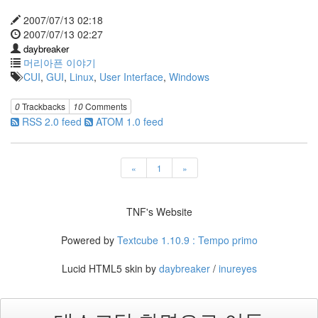
Recent
Posts
2007/07/13 02:18
2007/07/13 02:27
텍
daybreaker
스
머리아픈 이야기
트
CUI
,
GUI
,
Linux
,
User Interface
,
Windows
큐
브
0
Trackbacks
10
Comments
공
RSS 2.0 feed
ATOM 1.0 feed
지
사
항
«
1
»
블...
6
by
TNF's Website
daybreaker
Powered by
Textcube 1.10.9 : Tempo primo
AVATAR
9
Lucid HTML5 skin by
daybreaker
/
inureyes
by
daybreaker
도