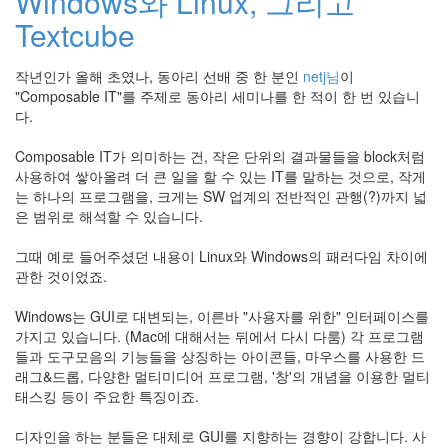
Windows와 Linux, 그리고
스
Textcube
작
업
관
작년인가 올해 초였나, 동아리 선배 중 한 분인
netj님
이
리
"Composable IT"를 주제로 동아리 세미나를 한 적이 한 번 있습니
어
머
다.
니
이
Composable IT가 의미하는 건, 작은 단위의 결과물들을 block처럼
휘
사용하여 쌓아올려 더 큰 일을 할 수 있는 IT를 말하는 것으로, 작게
소
는 하나의 프로그램을, 크게는 SW 업계의 전반적인 관행(?)까지 넓
겨
은 범위로 해석할 수 있습니다.
울
기
그때 예로 들어주셨던 내용이 Linux와 Windows의 패러다임 차이에
념
관한 것이었죠.
일
webappscon
Windows는 GUI로 대변되는, 이른바 "사용자를 위한" 인터페이스를
needlworks
가지고 있습니다. (Mac에 대해서는 뒤에서 다시 다룸) 각 프로그램
TNC
들과 도구모음의 기능들을 상징하는 아이콘들, 마우스를 사용한 드
래그&드롭, 다양한 멀티미디어 프로그램, '창'의 개념을 이용한 멀티
코
태스킹 등이 주요한 특징이죠.
딩
한
메
디자인을 하는 분들은 대체로 GUI를 지향하는 경향이 강합니다. 사