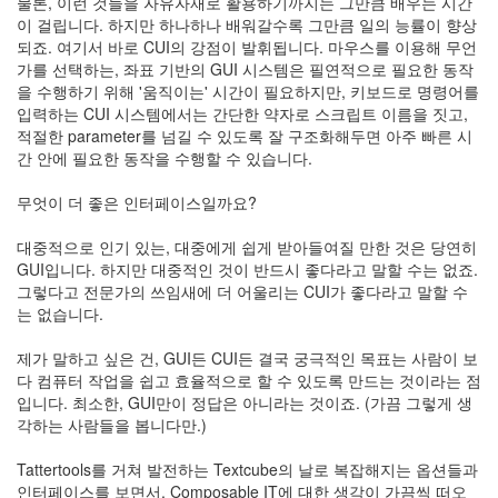
물론, 이런 것들을 자유자재로 활용하기까지는 그만큼 배우는 시간
세
이 걸립니다. 하지만 하나하나 배워갈수록 그만큼 일의 능률이 향상
탁
되죠. 여기서 바로 CUI의 강점이 발휘됩니다. 마우스를 이용해 무언
기
가를 선택하는, 좌표 기반의 GUI 시스템은 필연적으로 필요한 동작
DOS
을 수행하기 위해 '움직이는' 시간이 필요하지만, 키보드로 명령어를
입력하는 CUI 시스템에서는 간단한 약자로 스크립트 이름을 짓고,
Notices
적절한 parameter를 넘길 수 있도록 잘 구조화해두면 아주 빠른 시
간 안에 필요한 동작을 수행할 수 있습니다.
Find!
무엇이 더 좋은 인터페이스일까요?
Categories
대중적으로 인기 있는, 대중에게 쉽게 받아들여질 만한 것은 당연히
전
GUI입니다. 하지만 대중적인 것이 반드시 좋다라고 말할 수는 없죠.
체
그렇다고 전문가의 쓰임새에 더 어울리는 CUI가 좋다라고 말할 수
130
는 없습니다.
따
뜻
제가 말하고 싶은 건, GUI든 CUI든 결국 궁극적인 목표는 사람이 보
한
다 컴퓨터 작업을 쉽고 효율적으로 할 수 있도록 만드는 것이라는 점
이
입니다. 최소한, GUI만이 정답은 아니라는 것이죠. (가끔 그렇게 생
야
각하는 사람들을 봅니다만.)
기
33
Tattertools를 거쳐 발전하는 Textcube의 날로 복잡해지는 옵션들과
차
인터페이스를 보면서, Composable IT에 대한 생각이 가끔씩 떠오