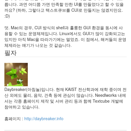
가
릅니다. 과연 어디쯤 가면 만족할 만한 UI를 만들었다고 할 수 있을
운
까요? (하하, 그렇다고 텍스트큐브를 CUI로 만들지는 않겠지만요.
이
:D)
야
기
덧. Mac의 경우, CUI 방식의 shell과 훌륭한 GUI 환경을 동시에 사
10
용할 수 있는 운영체제입니다. Linux에서도 GUI가 많이 강화되고는
즐
있지만 아직 Mac을 따라가기에는 멀었죠. 이 점에서, 해커들의 운영
거
체제라는 얘기가 나오는 것 같습니다.
운
필자
이
야
기
44
머
리
아
Daybreaker(아침놀)입니다. 현재 KAIST 전산학과에 재학 중이며 전
픈
산 외에도 물리, 음악, 건축 등에 관심이 많습니다. Needlworks 내에
이
서는 각종 홈페이지 제작 및 서버 관리 등과 함께 Textcube 개발에
야
참여하고 있습니다.
기
35
홈페이지 :
http://daybreaker.info