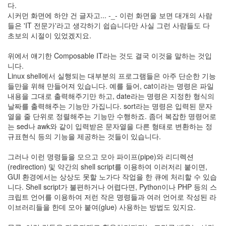
다.
웹
보
시커먼 화면에 하얀 건 글자고... -_- 이런 화면을 보면 대개의 사람
드
들은 'IT 전문가'라고 생각하기 쉽습니다만 사실 그런 사람들도 다
Transformers
초보의 시절이 있었겠지요.
그
림
위에서 얘기한 Composable IT라는 것도 결국 이것을 말하는 것입
선
니다.
입
Linux shell에서 실행되는 대부분의 프로그램들은 아주 단순한 기능
견
들만을 위해 만들어져 있습니다. 예를 들어, cat이라는 명령은 파일
태
내용을 그대로 출력해주기만 하고, date라는 명령은 지정한 형식의
터
날짜를 출력해주는 기능만 가집니다. sort라는 명령은 입력된 문자
툴
즈
열을 줄 단위로 정렬해주는 기능만 수행하죠. 좀더 복잡한 명령어로
3
는 sed나 awk와 같이 입력받은 문자열을 다른 형태로 변환하는 정
주
규표현식 등의 기능을 제공하는 것들이 있습니다.
년
책
그러나 이런 명령들을 모으고 모아 파이프(pipe)와 리디렉션
읽
(redirection) 및 약간의 shell script를 이용하여 이러저리 붙이면,
기
GUI 환경에서는 상상도 못할 노가다 작업을 한 큐에 처리할 수 있습
시
간
니다. Shell script가 불편하거나 어렵다면, Python이나 PHP 등의 스
감
크립트 언어를 이용하여 저런 작은 명령들과 여러 언어로 작성된 라
각
이브러리들을 한데 모아 붙여(glue) 사용하는 방법도 있지요.
공
지