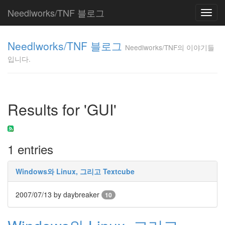
Needlworks/TNF 블로그
Toggl
navig
Needlworks/TNF
Needlworks/TNF 블로그
의 이야기들입니
Needlworks/TNF의 이야기들
다.
입니다.
TNF
Tag
Results for 'GUI'
Cloud
서
식
1 entries
구
글
프
린
Windows와 Linux, 그리고 Textcube
트
데
2007/07/13
by daybreaker
10
이
터
베
이