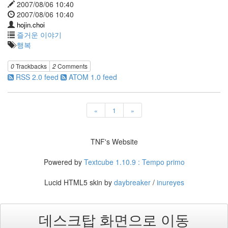
2007/08/06 10:40
음
2007/08/06 10:40
세
탁
hojin.choi
기
즐거운 이야기
바
행복
다
자
0
Trackbacks
2
Comments
기
RSS 2.0 feed
ATOM 1.0 feed
자
신
웹
서
«
1
»
버
비
몽
TNF's Website
사
몽
Powered by
Textcube 1.10.9 : Tempo primo
차
원
시
Lucid HTML5 skin by
daybreaker
/
inureyes
들
웍
스
데스크탑 화면으로 이동
홈
페