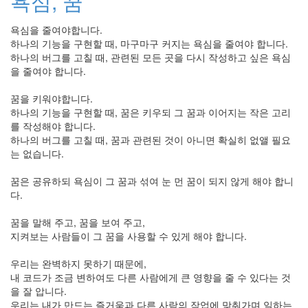
욕심, 꿈
드
속
욕심을 줄여야합니다.
도
하나의 기능을 구현할 때, 마구마구 커지는 욕심을 줄여야 합니다.
버
하나의 버그를 고칠 때, 관련된 모든 곳을 다시 작성하고 싶은 욕심
스
을 줄여야 합니다.
포
항
꿈을 키워야합니다.
information
retrieval
하나의 기능을 구현할 때, 꿈은 키우되 그 꿈과 이어지는 작은 고리
배
를 작성해야 합니다.
려
하나의 버그를 고칠 때, 꿈과 관련된 것이 아니면 확실히 없앨 필요
공
는 없습니다.
학
진
꿈은 공유하되 욕심이 그 꿈과 섞여 눈 먼 꿈이 되지 않게 해야 합니
실
다.
오
픈
꿈을 말해 주고, 꿈을 보여 주고,
소
지켜보는 사람들이 그 꿈을 사용할 수 있게 해야 합니다.
스
커
뮤
우리는 완벽하지 못하기 때문에,
니
내 코드가 조금 변하여도 다른 사람에게 큰 영향을 줄 수 있다는 것
티
을 잘 압니다.
오
우리는 내가 만드는 즐거움과 다른 사람의 작업에 맞춰가며 일하는
픈