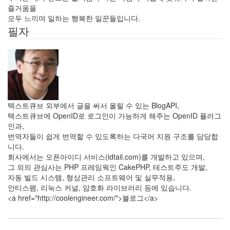
소
즐거움을
스
모두 느끼며 일하는 행복한 일꾼들입니다.
프
필자
로
젝
트
학
문
적
스
타
일
텍스트큐브 외부에서 글을 써서 올릴 수 있는 BlogAPI,
idea
텍스트큐브에 OpenID로 로그인이 가능하게 해주는 OpenID 플러그
구
인과,
조
번역자들이 쉽게 번역할 수 있도록하는 다국어 지원 구조를 담당합
화
니다.
책
회사에서는 오픈아이디 서비스(idtail.com)를 개발하고 있으며,
D-
그 외의 관심사는 PHP 프레임웍인 CakePHP, 테스트주도 개발,
WAR
자동 빌드 시스템, 형상관리 소프트웨어 및 실무적용,
신
안티스팸, 리눅스 커널, 암호화 라이브러리 등에 있습니다.
뢰
<a href="http://coolengineer.com/">블로그</a>
미
디
어
다