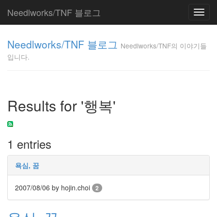
Needlworks/TNF 블로그
Toggl
navig
Needlworks/TNF
Needlworks/TNF 블로그
의 이야기들입니
Needlworks/TNF의 이야기들
다.
입니다.
TNF
Tag
Results for '행복'
Cloud
도
로
시
1 entries
밴
드
웹
욕심, 꿈
브
라
우
2007/08/06
by hojin.choi
2
저
웹
보