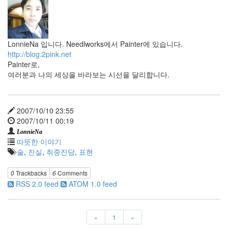
가
치
관
공
LonnieNa 입니다. Needlworks에서 Painter에 있습니다.
부
http://blog.2pink.net
TNC
Painter로,
표
여러분과 나의 세상을 바라보는 시선을 달리합니다.
현
꽃
관
계
2007/10/10 23:55
기
2007/10/11 00:19
반
서
LonnieNa
비
따뜻한 이야기
스
술
,
진실
,
취중진담
,
표현
교
환
0
Trackbacks
6
Comments
학
RSS 2.0 feed
ATOM 1.0 feed
생
Notices
«
1
»