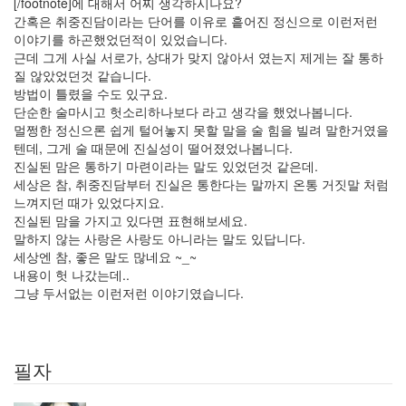
[/footnote]에 대해서 어찌 생각하시나요?
니
간혹은 취중진담이라는 단어를 이유로 흩어진 정신으로 이런저런
피
이야기를 하곤했었던적이 있었습니다.
아
근데 그게 사실 서로가, 상대가 맞지 않아서 였는지 제게는 잘 통하
노
질 않았었던것 같습니다.
needlworks.org
방법이 틀렸을 수도 있구요.
안
단순한 술마시고 헛소리하나보다 라고 생각을 했었나봅니다.
면
멀쩡한 정신으론 쉽게 털어놓지 못할 말을 술 힘을 빌려 말한거였을
도
텐데, 그게 술 때문에 진실성이 떨어졌었나봅니다.
업
진실된 맘은 통하기 마련이라는 말도 있었던것 같은데.
그
세상은 참, 취중진담부터 진실은 통한다는 말까지 온통 거짓말 처럼
레
느껴지던 때가 있었다지요.
이
진실된 맘을 가지고 있다면 표현해보세요.
드
말하지 않는 사랑은 사랑도 아니라는 말도 있답니다.
Transformers
세상엔 참, 좋은 말도 많네요 ~_~
천
내용이 헛 나갔는데..
황
그냥 두서없는 이런저런 이야기였습니다.
산
라
틴
어
필자
정
리
nature