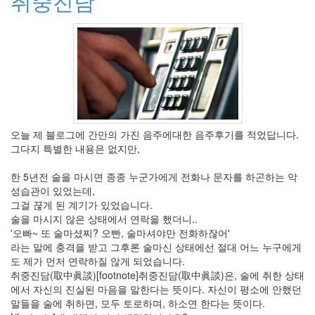
취중진담
얼
lifthrasiir
2009
년
웹
표
준
비
몽
오늘 제 블로그에 간만의 가진 음주에대한 음주후기를 적었답니다.
사
그다지 특별한 내용은 없지만,
몽
웹
접
한 5년전 술을 마시면 종종 누군가에게 전화나 문자를 하곤하는 악
근
성습관이 있었는데,
성
그걸 끊게 된 계기가 있었습니다.
학
술을 마시지 않은 상태에서 연락을 했더니..
업
'오빠~ 또 술마셨찌? 오빤, 술마셔야만 전화하잖어'
신
라는 말에 충격을 받고 그후론 술마신 상태에선 절대 어느 누구에게
념
도 제가 먼저 연락하질 않게 되었습니다.
체
계
취중진담(取中眞談)[footnote]취중진담(取中眞談)은, 술에 취한 상태
에서 자신의 진실된 마음을 말한다는 뜻이다. 자신이 평소에 안했던
눈
떠
말들을 술에 취하면, 모두 토로하며, 하소연 한다는 뜻이다.
보