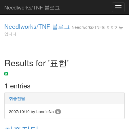
Needlworks/TNF 블로그
Toggl
navig
Needlworks/TNF
Needlworks/TNF 블로그
의 이야기들입니
Needlworks/TNF의 이야기들
다.
입니다.
TNF
Tag
Results for '표현'
Cloud
Python
재
1 entries
귀
Sense
Reader
취중진담
Garbage
지
2007/10/10
by LonnieNa
6
하
철
매
뉴