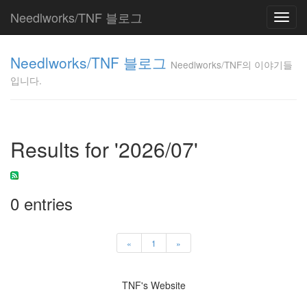
Needlworks/TNF 블로그
Toggl
navig
Needlworks/TNF
Needlworks/TNF 블로그
의 이야기들입니
Needlworks/TNF의 이야기들
다.
입니다.
TNF
Tag
Results for '2026/07'
Cloud
키
보
드
0 entries
발
표
프
«
1
»
로
젝
트
TNF's Website
오