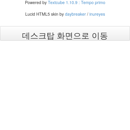
픈
Powered by
Textcube 1.10.9 : Tempo primo
소
스
Lucid HTML5 skin by
daybreaker
/
inureyes
AVATAR
건
의
데스크탑 화면으로 이동
inureyes
행
복
User
Interface
TNF
Windows
공
짜
TNC
학
문
적
스
타
일
홈