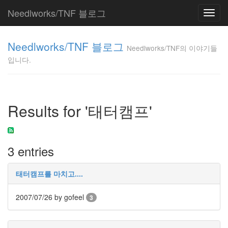
Needlworks/TNF 블로그
Toggl
navig
Needlworks/TNF
Needlworks/TNF 블로그
의 이야기들입니
Needlworks/TNF의 이야기들
다.
입니다.
TNF
Tag
Results for '태터캠프'
Cloud
7
월
3 entries
원
격
블
로
태터캠프를 마치고....
깅
홈
2007/07/26
by gofeel
3
페
이
지
웹