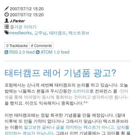
이
기
2007/07/12 15:20
3
2007/07/12 15:20
by
J.Parker
daybreaker
즐거운 이야기
needlworks
,
교주님
,
태터캠프
,
텍스트큐브
새
해
0
Trackbacks
6
Comments
인
RSS 2.0 feed
ATOM 1.0 feed
사
올
려
태터캠프 레어 기념품 광고?
요
2
포럼에서는 신나게 세번째 태터캠프의 논의를 하고 있습니다. 오늘
by
밤에는 니들웍스 분들과 두시간동안
스카이프
로 컨퍼런스 콜
-인터
LonnieNa
넷을 통해 여려명이 동시에 통화하는 것이라고 생각하시면 됩니다-
을 했지요. 이것도 익숙해지니 중독됩니다.^^
이번 태터캠프때는 정말 희귀한 기념품을 만들 예정입니다. (절대
이후에 또 만들 기약이 없다거나 그래서가 맞습니다) 텍스트큐브라
는 이름이
알고보면 글씨나 글을 의미하는 텍스트가 아니고, 상자를
의미하는 큐브가 아닙니다
. 그래서 이번 기념품에는 그 의미를 확 풀