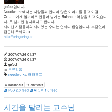
오
픈
gofeel입니다.
소
Needlworks에서는 사람들과 만나며 많은 이야기를 듣고 이걸
스
Creator에게 일거리로 만들어 넘기는 Balancer 역할을 하고 있습니
토
다. 못 넘기면 결자해지도 합니다.
론
재미난 사람들과의 재미있는 수다는 언제나 환영입니다. 부담없이
문
화
접근해 주세요. :)
User
http://bringbring.com
Interface
한
국
속
2007/07/26 01:37
의
2007/07/26 01:37
세
gofeel
계
분류없음
needlworks
,
태터캠프
Notices
0
Trackbacks
3
Comments
Find!
RSS 2.0 feed
ATOM 1.0 feed
Categories
시간을 달리는 교주님
전
체