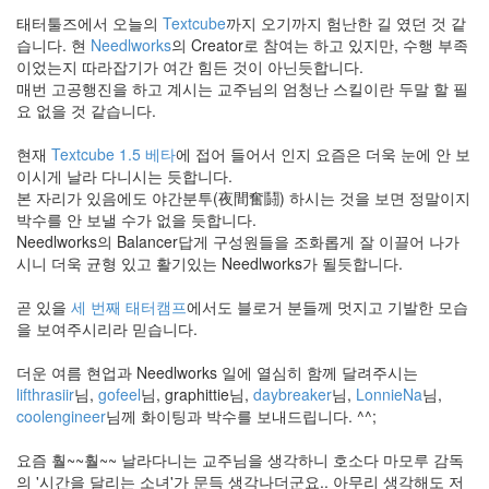
130
태터툴즈에서 오늘의
Textcube
까지 오기까지 험난한 길 였던 것 같
따
습니다. 현
Needlworks
의 Creator로 참여는 하고 있지만, 수행 부족
뜻
이었는지 따라잡기가 여간 힘든 것이 아닌듯합니다.
한
매번 고공행진을 하고 계시는 교주님의 엄청난 스킬이란 두말 할 필
이
요 없을 것 같습니다.
야
기
현재
Textcube 1.5 베타
에 접어 들어서 인지 요즘은 더욱 눈에 안 보
33
이시게 날라 다니시는 듯합니다.
차
본 자리가 있음에도 야간분투(夜間奮鬪) 하시는 것을 보면 정말이지
가
박수를 안 보낼 수가 없을 듯합니다.
운
Needlworks의 Balancer답게 구성원들을 조화롭게 잘 이끌어 나가
이
시니 더욱 균형 있고 활기있는 Needlworks가 될듯합니다.
야
기
곧 있을
세 번째 태터캠프
에서도 블로거 분들께 멋지고 기발한 모습
10
을 보여주시리라 믿습니다.
즐
거
더운 여름 현업과 Needlworks 일에 열심히 함께 달려주시는
운
lifthrasiir
님,
gofeel
님, graphittie님,
daybreaker
님,
LonnieNa
님,
이
coolengineer
님께 화이팅과 박수를 보내드립니다. ^^;
야
기
요즘 훨~~훨~~ 날라다니는 교주님을 생각하니 호소다 마모루 감독
44
의 '시간을 달리는 소녀'가 문득 생각나더군요.. 아무리 생각해도 저