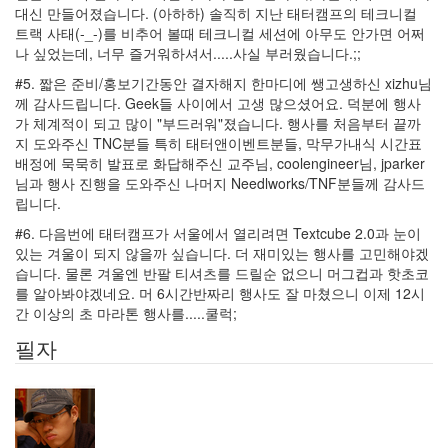
클
대신 만들어졌습니다. (아하하) 솔직히 지난 태터캠프의 테크니컬
레
트랙 사태(-_-)를 비추어 볼때 테크니컬 세션에 아무도 안가면 어쩌
로
나 싶었는데, 너무 즐거워하셔서.....사실 부러웠습니다.;;
덴
드
#5. 짧은 준비/홍보기간동안 결자해지 한마디에 쌩고생하신 xizhu님
럼
께 감사드립니다. Geek들 사이에서 고생 많으셨어요. 덕분에 행사
사
가 체계적이 되고 많이 "부드러워"졌습니다. 행사를 처음부터 끝까
파
리
지 도와주신 TNC분들 특히 태터앤이벤트분들, 막무가내식 시간표
needlworks.org
배정에 묵묵히 발표로 화답해주신 교주님, coolengineer님, jparker
님과 행사 진행을 도와주신 나머지 Needlworks/TNF분들께 감사드
textcube
립니다.
행
복
#6. 다음번에 태터캠프가 서울에서 열리려면 Textcube 2.0과 눈이
TNF
있는 겨울이 되지 않을까 싶습니다. 더 재미있는 행사를 고민해야겠
습니다. 물론 겨울엔 반팔 티셔츠를 드릴순 없으니 머그컵과 핫초코
책
를 알아봐야겠네요. 머 6시간반짜리 행사도 잘 마쳤으니 이제 12시
읽
기
간 이상의 초 마라톤 행사를.....쿨럭;
감
필자
상
평
향
정
신
성