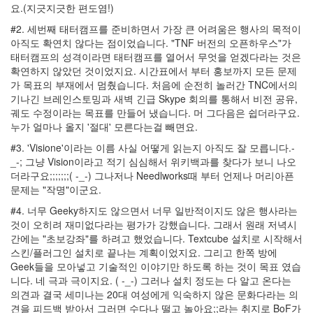
그
요.(지긋지긋한 편도염!)
림
#2. 세번째 태터캠프를 준비하면서 가장 큰 어려움은 행사의 목적이
전
아직도 확연치 않다는 점이었습니다. "TNF 버전의 오픈하우스"가
산
물
태터캠프의 성격이라면 태터캠프를 열어서 무엇을 얻겠다라는 것은
리
확연하지 않았던 것이었지요. 시간표에서 부터 홍보까지 모든 문제
information
가 목표의 부재에서 멈췄습니다. 처음에 순전히 놀러간 TNC에서의
retrieval
기나긴 브레인스토밍과 새벽 긴급 Skype 회의를 통해서 비전 공유,
예
궤도 수정이라는 목표를 만들어 냈습니다. 머 그다음은 쉽더라구요.
외
누가 얼마나 올지 '절대' 모른다는걸 빼면요.
자
전
#3. 'Visione'이라는 이름 사실 어떻게 읽는지 아직도 잘 모릅니다.-
거
_-; 그냥 Vision이라고 적기 심심해서 위키백과를 찾다가 보니 나오
수
더라구요;;;;;;;( -_-) 그나저나 Needlworks때 부터 언제나 머리아픈
리
문제는 "작명"이군요.
정
하
#4. 너무 Geeky하지도 않으면서 너무 일반적이지도 않은 행사라는
웅
것이 오히려 재미없다라는 평가가 강했습니다. 그래서 원래 저녁시
웹
간에는 "초보강좌"를 하려고 했었습니다. Textcube 설치로 시작해서
접
스킨/플러그인 설치로 끝나는 계획이었지요. 그리고 한쪽 방에
근
Geek들을 모아넣고 기술적인 이야기만 하도록 하는 것이 목표 였습
성
니다. 네 극과 극이지요. ( -_-) 그러나 설치 정도는 다 알고 온다는
Python
의견과 결국 세미나는 20대 여성에게 익숙하지 않은 문화다라는 의
CUI
견을 피드백 받아서 그러면 수다나 떨고 놀아요;;라는 취지로 BoF가