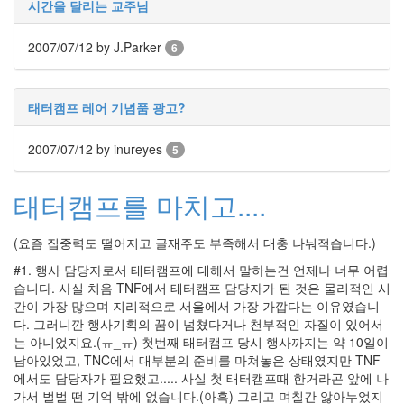
시간을 달리는 교주님
개
발
학
2007/07/12
by J.Parker
6
업
과
제
태터캠프 레어 기념품 광고?
어
버
2007/07/12
by inureyes
5
이
날
어
머
태터캠프를 마치고....
니
날
카
(요즘 집중력도 떨어지고 글재주도 부족해서 대충 나눠적습니다.)
네
이
#1. 행사 담당자로서 태터캠프에 대해서 말하는건 언제나 너무 어렵
션
습니다. 사실 처음 TNF에서 태터캠프 담당자가 된 것은 물리적인 시
부
간이 가장 많으며 지리적으로 서울에서 가장 가깝다는 이유였습니
모
다. 그러니깐 행사기획의 꿈이 넘쳤다거나 천부적인 자질이 있어서
님
는 아니었지요.(ㅠ_ㅠ) 첫번째 태터캠프 당시 행사까지는 약 10일이
변
화
남아있었고, TNC에서 대부분의 준비를 마쳐놓은 상태였지만 TNF
에서도 담당자가 필요했고..... 사실 첫 태터캠프때 한거라곤 앞에 나
스
팸
가서 벌벌 떤 기억 밖에 없습니다.(아흑) 그리고 며칠간 앓아누었지