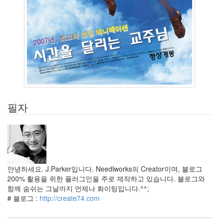
6
by
daybreaker
AVATAR
9
by
daybreaker
도
움
필자
닫
기
3
by
inureyes
안녕하세요. J.Parker입니다. Needlworks의 Creator이며, 블로그
컴
200% 활용을 위한 플러그인을 주로 제작하고 있습니다. 블로그와
퓨
함께 숨쉬는 그날까지 언제나 화이팅입니다.^^;
터
# 블로그 :
http://create74.com
길
들