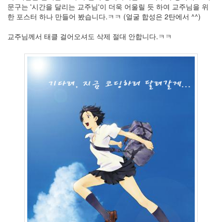
머
문구는 '시간을 달리는 교주님'이 더욱 어울릴 듯 하여 교주님을 위
리
한 포스터 하나 만들어 봤습니다.ㅋㅋ (얼굴 합성은 2탄에서 ^^)
아
픈
교주님께서 태클 걸어오셔도 삭제 절대 안합니다.ㅋㅋ
이
야
기
35
Recent
Posts
텍
스
트
큐
브
공
지
사
항
블...