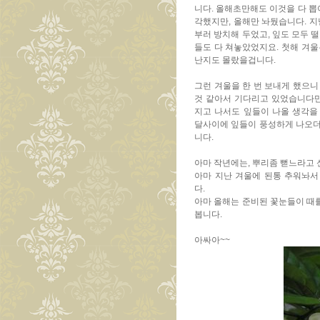
니다. 올해초만해도 이것을 다 뽑
각했지만, 올해만 놔뒀습니다. 지
부러 방치해 두었고, 잎도 모두 
들도 다 쳐놓았었지요. 첫해 겨울
난지도 몰랐을겁니다.
그런 겨울을 한 번 보내게 했으니
것 같아서 기다리고 있었습니다만
지고 나서도 잎들이 나올 생각을 
달사이에 잎들이 풍성하게 나오더
니다.
아마 작년에는, 뿌리좀 뻗느라고 
아마 지난 겨울에 된통 추워놔서
다.
아마 올해는 준비된 꽃눈들이 때
봅니다.
아싸아~~