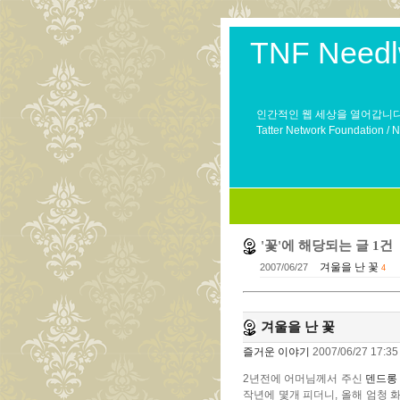
TNF Needl
인간적인 웹 세상을 열어갑니다
Tatter Network Foundation / 
'꽃'에 해당되는 글 1건
겨울을 난 꽃
2007/06/27
4
겨울을 난 꽃
즐거운 이야기
2007/06/27 17:35
2년전에 어머님께서 주신
덴드롱
작년에 몇개 피더니, 올해 엄청 