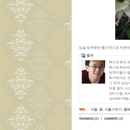
입술 앞부분만 빨간색으로 바른듯 
필자
텍스트큐브 외부
텍스트큐브에 O
번역자들이 쉽
회사에서는 오픈
그 외의 관심사
자동 빌드 시
안티스팸, 리
<a href="htt
겨울
,
꽃
,
식물기르기
,
클
(0)
(4)