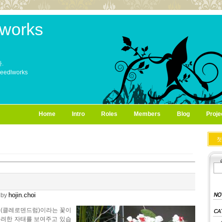
works
.
Needlworks
Home
Intro
Roles
Members
Blog
Proje
첫
hojin.choi
by
(클레로덴드럼)이라는 꽃이
화려한 자태를 보여주고 있습