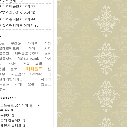
ATOM
전체
130
ATOM
따뜻한 이야기
33
ATOM
차가운 이야기
10
ATOM
즐거운 이야기
44
ATOM
머리아픈 이야기
35
idea
구조화
가치관
정리
클레로덴드럼
장마
시각
블로그
태터툴즈 3주년
소통
의욕상실
Webframework
한메
자
스웨덴
건의
과학
고
태터툴즈
관념
블로거
선
대수
시간감각
Garbage
맥
관계기반서비스
사파리
blogapi
새해
오류
웹로그
공부
스트큐브 공지사항 블....
6
VATAR.
9
움닫기.
3
퓨터 길들이기.
3
해인사 올려요.
2