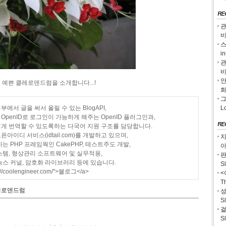
관
스
i
관
안
예쁜 클레로덴드럼을 소개합니다...!
그
에서 글을 써서 올릴 수 있는 BlogAPI,
L
penID로 로그인이 가능하게 해주는 OpenID 플러그인과,
게 번역할 수 있도록하는 다국어 지원 구조를 담당합니다.
아이디 서비스(idtail.com)를 개발하고 있으며,
지
는 PHP 프레임웍인 CakePHP, 테스트주도 개발,
아
스템, 형상관리 소프트웨어 및 실무적용,
판
눅스 커널, 암호화 라이브러리 등에 있습니다.
S
p://coolengineer.com/">블로그</a>
<
T
레로덴드럼
성
S
걸
S