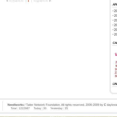
◀ 이전페이지
1
다음페이지 ▶
2
2
2
2
2
2
2
9
1
2
3
Needlworks
/ Tatter Network Foundation. All rights reserved. 2006-2009 by
C
daybrea
Total : 1222987
Today : 30
Yesterday : 35