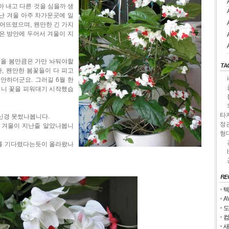
아 내고 다른 것을 심을까 생
난 겨울 아주 차가운곳에 일
떨어뜨렸으며, 왠만한 긴 가지
은 방안에 두어서 겨울이 지
 올 봄만큼은 가만 놔둬야할
, 왠만한 봄꽃들이 다 피고
안하더군요. 그러길 6월 한
니 꽃을 피워대기 시작했습
타
신경 못썼나봅니다.
정
 겨울이 지난줄 알았나봅니
형
를 기다렸다는듯이 올라왔나
텍
A
도
컴
새