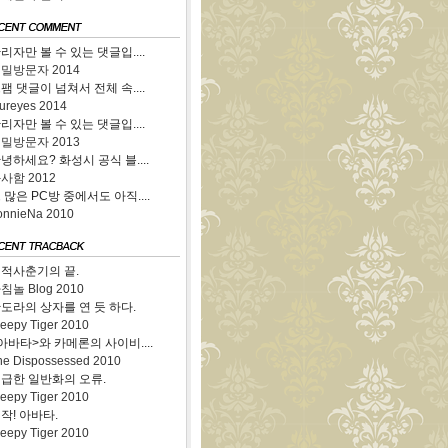
리자만 볼 수 있는 댓글입....
비밀방문자
2014
팸 댓글이 넘쳐서 전체 속....
nureyes
2014
리자만 볼 수 있는 댓글입....
비밀방문자
2013
녕하세요? 화성시 공식 블....
화사함
2012
 많은 PC방 중에서도 아직....
onnieNa
2010
적사춘기의 끝.
침놀 Blog
2010
도라의 상자를 연 듯 하다.
leepy Tiger
2010
아바타>와 카메론의 사이비....
he Dispossessed
2010
급한 일반화의 오류.
leepy Tiger
2010
작! 아바타.
leepy Tiger
2010