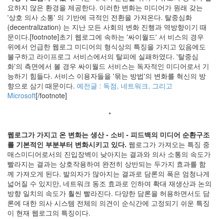
끼
요하지 않은 환경을 제공한다. 이러한 변화는 미디어가 원래 갖는
군
'상호 의사 소통' 의 기반에 극적인 전환을 가져온다. 탈중심화
우
(decentralization) 는 지난 모든 사회의 변화 진행과 역방향이기 때
분
투
문이다.[footnote]초기 웹로그에 속하는 '싸이월드' 서 비스의 경우
위에서 언급한 웹로그 미디어의 형식상의 특징을 가지고 있음에도
국
제
불구하고 라이프로그 서비스에서의 탈피에 실패하였다. '탈중심
화
화'의 측면에서 볼 경우 싸이월드 서비스는 독자적인 미디어로서 기
시
능하기 힘들다. 서비스 이용자들을 '묶는 방법'의 변화를 혁신의 방
간
향으로 삼기 때문이다.
예전글 : 독점, 네트워크, 그리고
감
Microsoft
[/footnote]
각
지
*
하
철
꿈
웹로그가 가지고 온 변화는 생산 - 소비 - 피드백의 미디어 순환구조
를 기본적인 부분부터 변화시키고 있다.
웹로그가 가져오는 특징 중
디
워
매스미디어로서의 진입장벽이 낮아지는 결과와 의사 소통의 속도가
의
빨라지는 결과는 상호작용하여 완전히 상반되는 두가지 효과를 함
욕
께 가져오게 된다. 발의자가 많아지는 결과로 담론의 폭은 엄청나게
상
넓어질 수 있지만, 네트워크 동조 효과로 인하여 확대 재생산과 논의
실
방향 일치의 속도가 훨씬 빨라진다. 다양한 담론을 허용하면서도 담
1.7
론에 대한 의사 시스템 전체의 의견이 순식간에 고정되기 쉬운 특징
정
이 현재 웹로그의 특징이다.
신