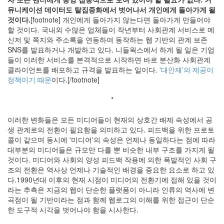
학
뮤니케이션 데이터도 탈집중화에서 벗어나서 개인에게 돌아가게 될
벌
것이다.
[footnote] 개인에게 돌아가지 않는다면 돌아가게 만들어야
써
할 것이다. 국내외 수많은 업체들이 작년부터 사회관계 서비스로 메
미
신저 및 쪽지와 주소록을 연동하여 동작하는 웹 기반의 관계 보존
디
SNS를 발표하거나 개발하고 있다. 니들웍스에서 하게 될 일은 기업
어
다
들이 이러한 서비스를 본격적으로 시작하면 바로 분산화 사회관계
음
클라이언트를 배포하고 규격을 발표하는 일이다.
'대안재'의 제공이
openAPI
정책이기 때문
이다.[/footnote]
*
Notices
이러한 변화들은 모든 미디어들이 현재의 상호간 배제 속성에서 공
Find!
생 관계로의 전환이 필요함을 의미하고 있다. 피드백을 위한 프로토
콜이 같으며 동시에 '미디어'의 속성은 언제나 동일하다는 점에 따라
Categories
대부분의 미디어들은 규모만 다를 뿐 비슷한 내부 구조를 가지게 될
것이다. 미디어와 사회의 양성 피드백 작용에 의한 폭발적인 사회 구
전
조의 전환은 역사상 언제나 기술적인 배경을 중요한 요소로 하고 있
체
다.1990년대 이후의 현재 시점이 미디어의 전환기에 접해 있을 것이
130
라는 추측은 지금의 웹이 단순한 플랫폼이 아니라 인류의 역사에 변
따
곡점이 될 기반이라는 점과 함께 웹로그의 이해를 위한 접근이 단순
뜻
한 도구적 시각을 벗어나야 함을 시사한다.
한
이