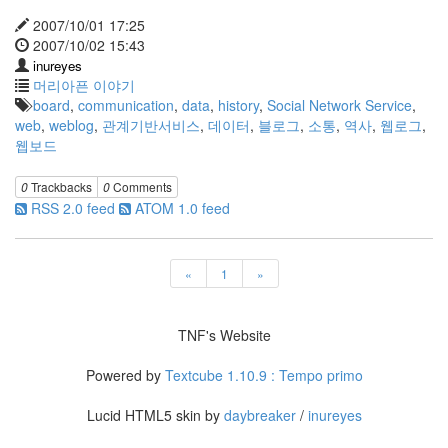
야
기
2007/10/01 17:25
35
2007/10/02 15:43
inureyes
머리아픈 이야기
Recent
board
,
communication
,
data
,
history
,
Social Network Service
,
Posts
web
,
weblog
,
관계기반서비스
,
데이터
,
블로그
,
소통
,
역사
,
웹로그
,
웹보드
텍
스
트
0
Trackbacks
0
Comments
큐
RSS 2.0 feed
ATOM 1.0 feed
브
공
지
«
1
»
사
항
블...
TNF's Website
6
by
Powered by
Textcube 1.10.9 : Tempo primo
daybreaker
Lucid HTML5 skin by
daybreaker
/
inureyes
AVATAR