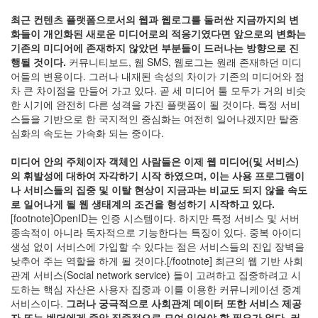
차
최근 컨텐츠 플랫폼으로서의 웹과 웹로그를 둘러싼 지금까지의 변
려
화들이 개인화된 새로운 미디어로의 적응기였다면 앞으로의 변화는
웹
브
기존의 미디어에 존재하지 않았던 부분들이 드러나는 방향으로 진
라
행될 것이다.
커뮤니티보드, 웹 SMS, 웹로그는 원래 존재하던 미디
우
어들의 변용이다. 그러나 내재된 속성의 차이가 기존의 미디어와 점
저
차 큰 차이점을 만들어 가고 있다. 곧 세 미디어 툴 모두가 거의 비슷
클
한 시기에 완전히 다른 성격을 가진 플랫폼이 될 것이다. 특정 서비
레
스들을 기반으로 한 국지적인 중심화는 여전히 일어나겠지만 탈중
로
덴
심화의 속도는 가속화 되는 중이다.
드
럼
미디어 안의 주체이자 객체인 사람들은 이제 웹 미디어(및 서비스)
미
의 휘발성에 대하여 자각하기 시작 하였으며, 이는 사용 프로그램이
래
나 서비스들의 집중 및 이탈 현상이 지금과는 비교도 되지 않을 속도
웹
로 일어나게 될 웹 생태계의 조건을 형성하기 시작하고 있다.
개
[footnote]OpenID는 인증 시스템이다. 하지만 특정 서비스 및 서버
발
종속적이 아니라 독자적으로 기능한다는 특징이 있다. 중복 아이디
트
생성 없이 서비스에 가입할 수 있다는 점은 서비스들의 진입 장벽을
랜
낮추어 주는 역할을 하게 될 것이다.[/footnote] 최근의 웹 기반 사회
스
포
관계 서비스(Social network service) 들이 고려하고 집중하려고 시
머
도하는 핵심 자산은 사용자 집중과 이를 이용한 커뮤니케이션 중계
물
서비스이다.
그러나 궁극적으로 사회관계 데이터 또한 서비스 제공
리
자 또는 벤더에게 중앙 집중적으로 모여 있어야 할 필요가 없다. 커