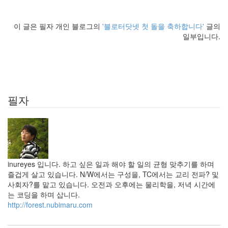
야
기
이 글은 필자 개인 블로그의
'블로터닷넷 첫 돌을 축하합니다'
글의
33
일부입니다.
차
가
운
이
야
기
필자
10
즐
거
운
이
야
기
inureyes 입니다. 하고 싶은 일과 해야 할 일의 균형 맞추기를 하며
44
즐겁게 살고 있습니다. N/W에서는 구성을, TC에서는 교리 전파? 및
머
사회자?를 맡고 있습니다. 오전과 오후에는 물리학을, 저녁 시간에
리
는 코딩을 하며 삽니다.
아
http://forest.nubimaru.com
픈
이