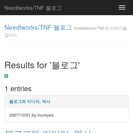
Needlworks/TNF 블로그
Toggl
navig
Needlworks/TNF
Needlworks/TNF 블로그
의 이야기들입니
Needlworks/TNF의 이야기들
다.
입니다.
TNF
Tag
Results for '블로그'
Cloud
홈
페
이
1 entries
지
nature
블로그와 미디어, 역사
귀
차
니
2007/10/01
by inureyes
즘
실
행