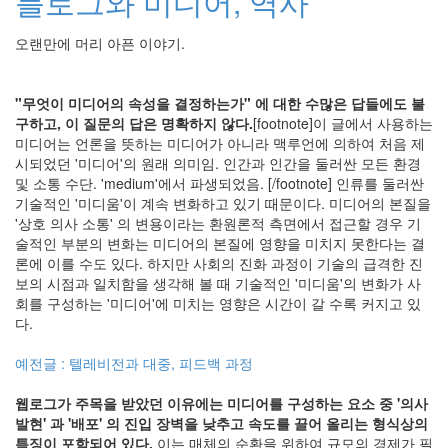
블로그와 미디어, 역사
도
로
시
오랜만에 머리 아픈 이야기.
밴
드
개
"무엇이 미디어의 속성을 결정하는가" 에 대한 수많은 답들에도 불
인
구하고, 이 질문의 답은 명확하지 않다.
[footnote]이 글에서 사용하는
적
으
미디어는 언론을 뜻하는 미디어가 아니라 맥루언에 의하여 처음 제
로
시되었던 '미디어'의 원래 의미임. 인간과 인간을 둘러싼 모든 환경
는
및 소통 수단. 'medium'에서 파생되었음. [/footnote] 인류를 둘러싼
IE7
기술적인 '미디움'이 계속 변화하고 있기 때문이다. 미디어의 본질을
태
'상호 의사 소통' 의 변용이라는 환원론적 측면에서 접근할 경우 기
풍
술적인 부분의 변화는 미디어의 본질에 영향을 미치지 못한다는 결
추
론에 이를 수도 있다. 하지만 사회의 진화 과정이 기술의 급격한 진
상
보의 시점과 일치함을 생각해 볼 때 기술적인 '미디움'의 변화가 사
화
회를 구성하는 '미디어'에 미치는 영향은 시간이 갈 수록 커지고 있
라
다.
틴
어
예전글 : 텔레비전과 대중, 피드백 과정
취
중
진
웹로그가 주목을 받았던 이유에는 미디어를 구성하는 요소 중 '의사
담
발현' 과 '배포' 의 진입 장벽을 낮추고 속도를 끌어 올리는 형식상의
토
특징이 포함되어 있다.
이는 매체의 순환을 위하여 규모의 경제가 필