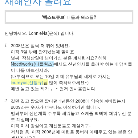
새해인사 올려요
어
머
니
'텍스트큐브'
니들과 웍스들
?
웹
앱
스
콘
안녕하세요. LonnieNa(윤식) 입니다.
변
화
2008년은 벌써 저 뒤에 있네요.
1
정
아직 3일 밖에 안지났는데 말이죠.
리
벌써! 작심삼일에 넘어가신 분은 계시련지요? 헤헤
사
Needlworks(니들웍스)
에서도 신년인사를 올려야 하는데 맴버들
랑
이 다들 바쁘신지라,
(내부적으로 오는 10일 이제 유부남의 세계로 가시는
원
격
inureyes(신정규)
님
많이 축하해주세요~)
블
매번 놀고 있는 제가 ㅠ.~ 먼저 인사올립니다.
로
깅
길면 길고 짧으면 짧다던 1년동안 2008에 익숙해져버렸는지
2
향
2009라는 숫자가 너무나도 어색하기만 합니다.
정
벌써부터 신년계획 주루룩 세워놓고 스케쥴 빡빡히 채워두신 분
신
성
도 계실테구요.
오
아직 미처 망설이고 계신분들도 계실거구..
픈
저처럼 응, 아직 2008년에 미련을 못버려 애태우고 있는 분은 안
소
계시겠지요?
스