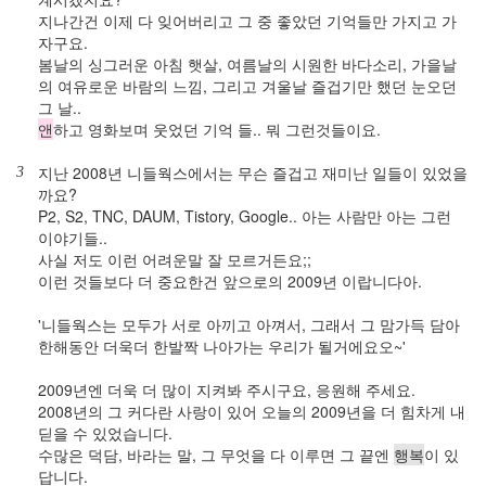
지나간건 이제 다 잊어버리고 그 중 좋았던 기억들만 가지고 가
xmlrpc
자구요.
민
봄날의 싱그러운 아침 햇살, 여름날의 시원한 바다소리, 가을날
주
주
의 여유로운 바람의 느낌, 그리고 겨울날 즐겁기만 했던 눈오던
의
그 날..
데
앤
하고 영화보며 웃었던 기억 들.. 뭐 그런것들이요.
이
터
지난 2008년 니들웍스에서는 무슨 즐겁고 재미난 일들이 있었을
3
관
까요?
리
P2, S2, TNC, DAUM, Tistory, Google.. 아는 사람만 아는 그런
영
이야기들..
화
사실 저도 이런 어려운말 잘 모르거든요;;
바
이런 것들보다 더 중요한건 앞으로의 2009년 이랍니다아.
다
오
'니들웍스는 모두가 서로 아끼고 아껴서, 그래서 그 맘가득 담아
픈
소
한해동안 더욱더 한발짝 나아가는 우리가 될거에요오~'
스
프
2009년엔 더욱 더 많이 지켜봐 주시구요, 응원해 주세요.
로
2008년의 그 커다란 사랑이 있어 오늘의 2009년을 더 힘차게 내
젝
트
딛을 수 있었습니다.
수많은 덕담, 바라는 말, 그 무엇을 다 이루면 그 끝엔
행복
이 있
선
입
답니다.