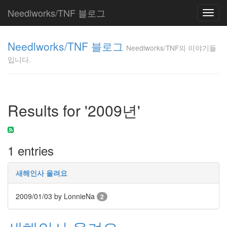
Needlworks/TNF 블로그
Toggl
navig
Needlworks/TNF
Needlworks/TNF 블로그
의 이야기들입니
Needlworks/TNF의 이야기들
다.
입니다.
TNF
Tag
Results for '2009년'
Cloud
아
바
타
1 entries
속
리
산
새해인사 올려요
잡
담
2009/01/03
by LonnieNa
2
계
획