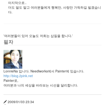
견
마지막으로..
학
더도 덜도 말고 여러분들에게 행복만, 사랑만 가득하길 빌겠습니
업
다.
DOS
텍
스
트
큐
브
'여러분들이 있어 오늘도 저희는 삽질을 합니다.'
스
필자
티
커
안
면
도
Social
Network
LonnieNa 입니다. Needlworks에서 Painter에 있습니다.
Service
http://blog.2pink.net
감
Painter로,
상
평
여러분과 나의 세상을 바라보는 시선을 달리합니다.
맥
시
험
2009/01/03 23:34
웹