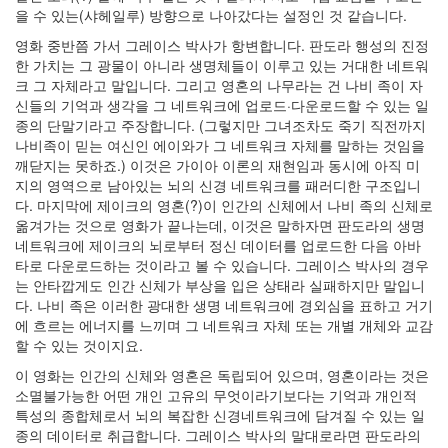
을 수 있는(샤헤일루) 방향으로 나아갔다는 설정인 것 같습니다.
Categories
영화 중반쯤 가서 그레이스 박사가 항변합니다. 판도라 행성의 진정
전
한 가치는 그 광물이 아니라 생명체들이 이루고 있는 거대한 네트워
체
크 그 자체라고 말입니다. 그리고 영혼의 나무라는 건 나비 족이 자
130
신들의 기억과 생각을 그 네트워크에 업로드·다운로드할 수 있는 일
따
종의 단말기라고 주장합니다. (그렇지만 그녀조차도 죽기 직전까지
뜻
나비족이 믿는 여신인 에이와가 그 네트워크 자체를 말하는 것임을
한
깨닫지는 못하죠.) 이것은 가이아 이론의 재현임과 동시에 아직 미
이
지의 영역으로 남아있는 뇌의 신경 네트워크를 패러디한 구조입니
야
다. 마지막에 제이크의 영혼(?)이 인간의 신체에서 나비 족의 신체로
기
옮겨가는 것으로 영화가 끝나는데, 이것은 말하자면 판도라의 생명
33
네트워크에 제이크의 뇌로부터 정신 데이터를 업로드한 다음 아바
차
타로 다운로드하는 것이라고 볼 수 있습니다. 그레이스 박사의 경우
가
는 안타깝게도 인간 신체가 부상을 입은 상태라 실패하지만 말입니
운
다. 나비 족은 이러한 광대한 생명 네트워크에 경외심을 표하고 거기
이
에 흐르는 에너지를 느끼며 그 네트워크 자체 또는 개별 개체와 교감
야
할 수 있는 것이지요.
기
이 영화는 인간의 신체와 영혼은 독립되어 있으며, 영혼이라는 것은
10
소멸불가능한 어떤 개인 고유의 무엇이라기보다는 기억과 개인적
즐
특성의 종합체로서 뇌의 복잡한 신경네트워크에 담겨질 수 있는 일
거
종의 데이터로 취급합니다. 그레이스 박사의 말대로라면 판도라의
운