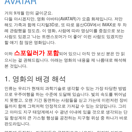
AVATAR
술
웹
거의 9개월 만의 글이군요.
프
다들 아시겠지만, 영화 아바타(AVATAR)가 요즘 화제입니다. 저만
로
해도 가족과 함께 디지털3D로, 또 따로 용산CGV에서 IMAX로 두 차
그
례 관람했을 정도죠. 이 영화, 사람에 따라 영상미를 중점으로 보는
래
밍
사람도 있겠고 '나는 트랜스포머가 더 좋아' 이런 사람도 있겠지만
할 얘기 참 많은 영화입니다.
물
리
스포일러가 포함
학
이하
되어 있으니 아직 안 보신 분은 안 읽
웹
으시는 걸 권해드립니다. 아래는 영화의 내용을 제 나름대로 해석해
앱
본 것입니다.
스
콘
1. 영화의 배경 해석
업
그
인류는 우리가 현재의 과학기술로 생각할 수 있는 가장 타당한 방법
레
으로 우주여행을 하는 수준에 도달해 있습니다. 빛의 속도를 뛰어넘
이
지 못했고, 오랜 기간 동면하는 사람들을 싣고 가는데 이런저런 장비
드
들까지 함께 그럭저럭 안정적으로 가져갈 수 있는 모양입니다. 그리
웹
고 아마도 지구 태양계에서 수 광년 이내에 있을 것으로 생각되는 단
브
일 항성계의 큰 가스형 행성을 공전하는 지구형 위성 중 하나가 바로
라
판도라입니다.
우
저