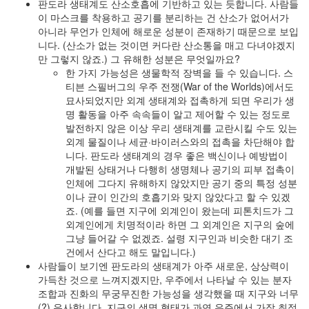
판도라 생태계도 산소호흡에 기반하고 있는 듯합니다. 사람들
이 마스크를 착용하고 공기를 분리하는 건 산소가 없어서가
아니라 무언가 인체에 해로운 성분이 존재하기 때문으로 보입
니다. (산소가 없는 것이면 커다란 산소통을 매고 다녀야겠지
만 그렇지 않죠.) 그 유해한 성분은 무엇일까요?
한 가지 가능성은 생물학적 장벽을 들 수 있습니다. 스
티븐 스필버그의 우주 전쟁(War of the Worlds)에서도
묘사되었지만 외계 생태계와 접촉하게 되면 우리가 생
명 활동을 아주 속속들이 알고 제어할 수 있는 정도로
발전하지 않은 이상 우리 생태계를 교란시킬 수도 있는
외계 물질이나 세균·바이러스와의 접촉을 차단해야 합
니다. 판도라 생태계의 경우 좋은 백신이나 예방법이
개발된 상태거나 다행히 생명체나 공기의 피부 접촉이
인체에 그다지 유해하지 않았지만 공기 중의 특정 성분
이나 균이 인간의 호흡기와 맞지 않았다고 할 수 있겠
죠. (예를 들면 지구에 외계인이 왔는데 피톤치드가 그
외계인에게 치명적이라 하면 그 외계인은 지구의 숲에
그냥 들어갈 수 없겠죠. 설령 지구인과 비슷한 대기 조
건에서 산다고 해도 말입니다.)
사람들이 보기엔 판도라의 생태계가 아주 새로운, 상상력이
가득찬 것으로 느껴지겠지만, 우주에서 나타날 수 있는 분자
조합과 진화의 무궁무진한 가능성을 생각했을 때 지구와 너무
(?) 유사합니다. 지구의 생명 형태가 과연 우주에서 가장 최적