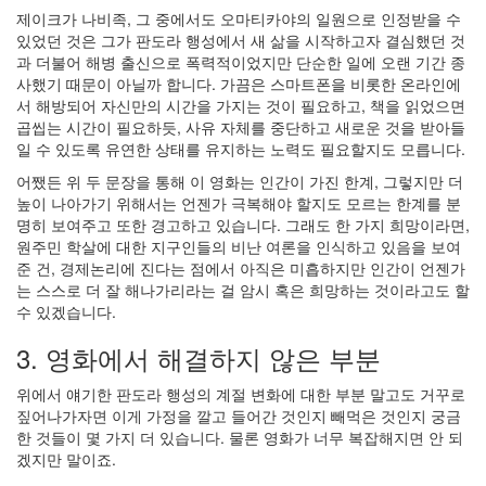
퓨
제이크가 나비족, 그 중에서도 오마티카야의 일원으로 인정받을 수
터
있었던 것은 그가 판도라 행성에서 새 삶을 시작하고자 결심했던 것
길
과 더불어 해병 출신으로 폭력적이었지만 단순한 일에 오랜 기간 종
들
사했기 때문이 아닐까 합니다. 가끔은 스마트폰을 비롯한 온라인에
이
서 해방되어 자신만의 시간을 가지는 것이 필요하고, 책을 읽었으면
기
곱씹는 시간이 필요하듯, 사유 자체를 중단하고 새로운 것을 받아들
3
일 수 있도록 유연한 상태를 유지하는 노력도 필요할지도 모릅니다.
by
daybreaker
어쨌든 위 두 문장을 통해 이 영화는 인간이 가진 한계, 그렇지만 더
높이 나아가기 위해서는 언젠가 극복해야 할지도 모르는 한계를 분
새
명히 보여주고 또한 경고하고 있습니다. 그래도 한 가지 희망이라면,
해
원주민 학살에 대한 지구인들의 비난 여론을 인식하고 있음을 보여
인
준 건, 경제논리에 진다는 점에서 아직은 미흡하지만 인간이 언젠가
사
는 스스로 더 잘 해나가리라는 걸 암시 혹은 희망하는 것이라고도 할
올
수 있겠습니다.
려
3. 영화에서 해결하지 않은 부분
요
2
by
위에서 얘기한 판도라 행성의 계절 변화에 대한 부분 말고도 거꾸로
LonnieNa
짚어나가자면 이게 가정을 깔고 들어간 것인지 빼먹은 것인지 궁금
한 것들이 몇 가지 더 있습니다. 물론 영화가 너무 복잡해지면 안 되
겠지만 말이죠.