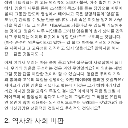
생명 네트워크는 한 고등 영장류의 뇌보다 훨씬, 아주 훨씬 더 거대
이
해서, 영혼의 나무를 통해 조상들의 목소리를 듣는 장명으로 미루어
야
볼 때 그동안 판도라 행성에서 태어나고 죽은 생명체들의 '영혼'을
기
모두(?) 간직할 수 있을 만큼 큽니다. 나비 족은 이것을 알기에 사냥
44
감을 죽일 때도 그 영혼이 네트워크로 되돌아갈 수 있도록 기도해주
머
는 것이고, 영혼의 나무 씨앗들은 그러한 영혼들의 초기 상태를 간직
리
하고 뿌려지는 데이터 패킷에 비유할 만하므로 보호되는 것입니다.
아
(아주 순수한 영혼들이라고 말하는 걸 볼 때 아마도 전생의 기억들
픈
은 지워지고 그 고유성만 간직하고 있지 않을까요? 말하자면 해시
이
값-_-같은 것일지도...)
야
기
이제 여기서 우리는 마음 속에 품고 있던 질문들에 사로잡히게 됩니
35
다. 우리의 영혼을 구성하는 것은 과연 무엇일까요? 이 영화는 제법
그럴 듯한 답을 제안한 것이라 할 수 있습니다. 영혼은 우리의 기억
의 총화와 고유의 특질을 설명하는 어떤 데이터에 불과한 것일까요?
Recent
Posts
제이크가 강한 영혼을 지녔다고 했는데 이것은 그가 해병이라서일
까요 아니면 정말 고유의 특질인 걸까요? 아바타와 처음 링크될 때
텍
제이크의 뇌 활동성이 좋다고 나오는데 그렇다면 그 특질은 유전적
스
인 요인이 많이 작용하는 뇌신경망으로부터 유래되는 것일까요? 과
트
연 뇌신경망은 선천적인 것일까요 후천적인 것일까요?
큐
2. 역사와 사회 비판
브
공