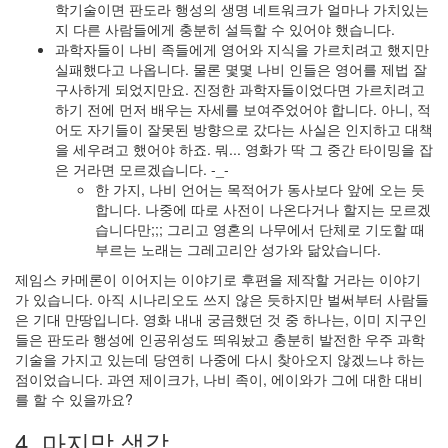
학기술이면 판도라 행성의 생명 네트워크가 얼마나 가치있는
지 다른 사람들에게 충분히 설득할 수 있어야 했습니다.
과학자들이 나비 족들에게 영어와 지식을 가르치려고 했지만
실패했다고 나옵니다. 물론 몇몇 나비 인들은 영어를 제법 잘
구사하게 되었지만요. 진정한 과학자들이었다면 가르치려고
하기 전에 먼저 배우는 자세를 보여주었어야 합니다. 아니, 적
어도 자기들이 잘못된 방향으로 갔다는 사실은 인지하고 대책
을 세우려고 했어야 하죠. 뭐... 영화가 딱 그 중간 타이밍을 잡
은 거라면 모르겠습니다. -_-
한 가지, 나비 언어는 목적어가 동사보다 앞에 오는 듯
합니다. 나중에 따로 사전이 나온다거나 할지는 모르겠
습니다만;;; 그리고 영혼의 나무에서 단체로 기도할 때
부르는 노래는 그레고리안 성가와 닮았습니다.
제임스 카메론이 이어지는 이야기로 후편을 제작할 거라는 이야기
가 있습니다. 아직 시나리오도 쓰지 않은 듯하지만 벌써부터 사람들
은 기대 만땅입니다. 영화 내내 궁금했던 것 중 하나는, 이미 지구인
들은 판도라 행성에 인공위성도 띄워놨고 충분히 발전한 우주 과학
기술을 가지고 있는데 당연히 나중에 다시 찾아오지 않겠느냐 하는
점이었습니다. 과연 제이크가, 나비 족이, 에이와가 그에 대한 대비
를 할 수 있을까요?
4. 마지막 생각