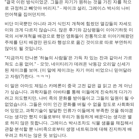
"결국 이런 방식이었군. 그들은 자기가 원하는 것을 가진 자를 적으
지
로 규정하고 빼앗아 버리지." - 제이크 설리, 그레이스 박사의 나비
사
언어책을 집어던지며.
항
블...
비단 미국뿐만 아니라 과거 식민지 개척에 힘썼던 열강들의 자세도
6
이와 크게 다르지 않습니다. 많은 후기와 감상평들이 이야기하듯 미
by
국의 서부개척을 배경으로 했던 영화들이 전통적으로 이야기해왔던
daybreaker
주제를 단지 배경만 판도라 행성으로 옮긴 것이므로 따로 부연하지
않아도 될 것입니다.
AVATAR
"지금까지 만나본 '하늘의 사람들'은 가득 차 있는 잔과 같아서 가르
9
쳐도 소용 없어." - 모앗, 네이티리가 데려온 낙동강 오리알 신세가
by
된 제이크를 보며. (이 말에 제이크는 자기 머리 비었으니 믿어달라
daybreaker
고 자랑(?)한다. ㅋㅋㅋ)
도
이 말은 아마도 제임스 카메론이 중국 고전 같은 걸 읽고 쓴 게 아닌
움
가 싶습니다. 과학자들은 아바타를 통해 이들에게 친숙하게 다가가
닫
려고 의도했지만, 나비 족의 문화를 받아들이고 그들의 일원이 될 수
기
없었습니다. 그들은 이미 인간 문화를 버릴 수 없을 정도로 사회화되
3
어 있었고, 과학기술이 발달한 인류가 이들에게 부족한 것을 줘야겠
by
다는 생각만 했지 이들로부터 우리가 동등하게 배운다는 생각은 별
inureyes
로 하지 않은 듯합니다. 그레이스 박사조차도 식물 샘플을 채집해서
관찰·분석할 뿐 나비족으로부터 생명 네트워크에 대해 진지하게 배
컴
우려고 하지는 않은 듯 보입니다.