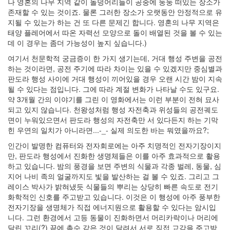
나 영혼의 나무 지역 같이 돌덩어리들이 공중에 둥둥 떠있는 장소가
블
로
존재할 수 있는 것이죠. 물론 그러한 장소가 오랫동안 안정적으로 유
거
지될 수 있는가 하는 건 또 다른 문제긴 합니다. 영혼의 나무 지역은
잡
태양 플레어에서 따온 자력선 모양으로 돌이 배열된 것을 볼 수 있는
담
데 이 경우는 좀더 가능성이 높지 싶습니다.)
8
여기서 천문학적 궁금증이 한 가지 생기는데, 거대 행성 주변을 공전
월
하는 것이라면, 공전 주기에 따라 차이는 있을 수 있겠지만 중심별과
디
판도라 행성 사이에 거대 행성이 끼어있을 경우 오랜 시간 밤이 지속
워
될 수 있다는 점입니다. 그에 따라 계절 변화가 나타날 수도 있구요.
스
약 3개월 간의 이야기를 그린 이 영화에서는 이런 부분이 전혀 묘사
팸
되고 있지 않습니다. 천왕성처럼 행성 자전축과 위성들의 공전궤도
웹
면이 누워있으면서 판도라 행성의 자전축만 서 있다든지 하는 기막
보
드
힌 우연의 일치가 아니라면...-_- 실제 의도한 바는 뭐였을까요?;
부
인간이 발명한 컴퓨터와 전자회로에는 아주 치명적인 전자기장이지
모
만, 판도라 행성에서 진화한 생명체들은 이를 아주 효과적으로 활용
님
하고 있습니다. 밤의 풍경을 보면 주변의 식물과 각종 벌레, 동물, 심
고
민
지어 나비 족의 얼굴까지도 빛을 발산하는 걸 볼 수 있죠. 그리고 그
레이스 박사가 밝혀냈듯 식물들의 뿌리는 상당히 빠른 속도로 전기
화학적인 신호를 주고받고 있습니다. 이것은 이 행성에 아주 풍부한
Notices
전자기장을 생명체가 직접 에너지원으로 활용할 수 있다는 암시입
니다. 그런 환경에서 고등 동물이 진화하면서 머리카락이나 머리에
Find!
달린 꼬리(?) 끝에 촉수 같은 것이 달려서 서로 직접 교감을 주고받