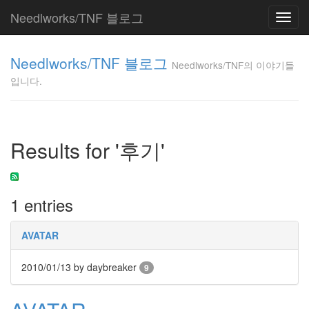
Needlworks/TNF 블로그
Toggl
navig
Needlworks/TNF
Needlworks/TNF 블로그
의 이야기들입니
Needlworks/TNF의 이야기들
다.
입니다.
TNF
Tag
Results for '후기'
Cloud
칵
테
일
1 entries
새
해
AVATAR
삽
질
2010/01/13
by daybreaker
9
벌
써
속
도