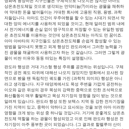
영화에 등장하는 지구인들은 구체적으로 나오지는 않지만 아마도
호
상온초전도체일 것으로 생각되는 언악티늄(?)이라는 광물을 채취하
환
여 막대한 돈을 벌어들이는 거대한 회사에 고용된 직원, 용병, 과학
성
자들입니다. 아마도 인간이 우주여행을 할 수 있는 시대가 되면서 막
플
대한 양의 에너지를 사용하게 되었을 것이고, 현재 알려진 범위 내에
러
서 전기에너지를 손실 없이 영구적으로 저장할 수 있는 유일한 방법
그
은 초전도체를 이용하는 것인데 상온초전도체는 아직도 먼 꿈이죠.
인
아마 아바타의 지구인들도 상온초전도체를 손쉽게 합성할 수 있는
webappscon
방법을 알아내지 못했고 외계 행성인 판도라에서 그러한 능력을 가
recursion
진 광물을 채굴하여 사용하고자 하는 것 같습니다. 그러면 그렇게 광
openAPI
물이 비싼 이유와 둥둥 떠있는 특징이 설명됩니다.
CSS
판도라 행성은 거대 가스형 행성 주위를 공전하는 위성입니다. 구체
ACL
적인 공전 궤도 따위에 대해선 나오지 않았지만 영화에서 묘사된 장
연
면으로 봤을 땐 독립적인 궤도를 가진 (과학적 의미의) 행성은 아니
휴
라고 생각됩니다. 지구 태양계에서도 목성 주변을 가깝게 공전하는
이
이오와 같은 위성의 경우 목성의 강력한 중력으로 인한 조석력으로
발
화산활동이 매우 활발하고 목성 자기장의 영향을 많이 받는 것으로
웹
알려져 있습니다. 판도라 행성 또한 보텍스 지역 등 강한 전자기장을
개
가진 지역이 있고, 중력이 약하다고 묘사되는 것을 보면 아마 이러한
발
영향을 크게 받는 위성 중 하나일 것입니다. 거기에 운좋게도 상온초
스
전도체 역할을 하는 광물이 형성되었고 이로 인해 판도라 행성은 전
웨
덴
자기장이 아주 풍부한 곳이 되었습니다. (그 결과로 할렐루야 산이