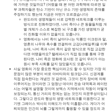
에 가까운 것일까요? (어렸을 때 본 어떤 과학책에 따르면 일
부 과학자들은 탄소 기반이 아닌 규소 기반 생명체의 존재를
주장하기도 했는데 지금은 어떤가 모르겠습니다)
판도라의 생명체들이 서로 강력한 네트워크를 이루는
방식으로 진화하였다면, 나비 족이나 큰 동물들처럼 개
별 개체가 스스로 복잡한 뇌 구조를 가진 생명체가 굳
이 진화할 이유가 없을지도 모릅니다.
영화에서는 나비 족이 날아다니는 익룡인 이크란과 말,
영혼의 나무와 촉수를 연결하여 교감(샤헤일루)을 이루
는데, 나비 족과 나비 족이 같은 방식으로 직접 교감한
다면 어땠을까요? 텔레파시가 직접 링크를 통해 구현
된다면, 나비 족은 영화에 묘사된 것 같이 우리가 아는
원시 부족 사회를 닮지 않았을지도 모릅니다.
사실 영화의 가장 중요한 핵심이라고도 할 수 있지만 가장 의
문점이 많은 부분이 바로 아바타와의 링크입니다. 신경계를
직접 접속한다는 개념인 것 같은데, 그것이 전자 장비에 의해
이루어지는 것이라면 그 엄청난 데이터 전송 대역폭과 레이턴
시는 어떻게 설명할 것이며 보텍스 지역에서의 작동이 어떻게
보장되는지, 통신 거리의 한계는 없는 것인지 의문투성이입니
다. 그렇다고 판도라 행성의 생명 네트워크를 이용한다고 보
기엔 그레이스 박사의 이해도가 아직 미흡합니다. 게다가 어
찌되었든 인간의 뇌를 그렇게까지 활용할 수 있을 정도의 과