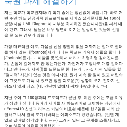
숙원 과제 해결하기
연
천
저는 학교가 학교인지라(?) 학기 중에는 정신없이 바쁩니다. 바로 저
황
번 주만 해도 전공과목 팀프로젝트로 서비스 설계문서를 A4 160장
산
분량(사실 UML Diagram이 대부분 차지하긴 했습니다만)을 써서 내
코
야 했죠. 그래서, 남들은 너무 당연히 여기는 일상적인 것들에 신경
딩
을 못 쓰는 경우가 많습니다.
책
textcube.org
가장 대표적인 예로, 다음날 신을 양말이 없을 때까지는 절대로 빨래
전
를 하지 않는다[footnote]제가 다니는 학교는 기숙사 생활을 합니다.
환
[/footnote]든가-_-, 이발을 못/안해서 머리가 치렁치렁 길어진다든
점
가, 손톱이 길어져도 안 깎는다든가, 자전거가 고장나도 대충 걸어다
데
니고 만다든가, 샤워(!)를 드문드문 한다든가... 사실 이런 일들을 할
이
"절대적" 시간이 없는 것은 아니지만, 뭔가 계속 할 일이 있고 머릿속
터
관
이 그것으로 가득 차 있으면 정말 괴로운(?) 상황이 오기 전까지 신
리
경쓰지 않게 되죠. (네, 간단히 말해서 귀차니즘입니다. ㄱ-)
Django
지난 주에 그 160장짜리 프로젝트가 끝난 후, 이번 주에는 조금 여유
흑
역
가 생겼나 싶더니 동아리 서버를 새 하드웨어로 교체하는 과정에서
사
nForce410 칩셋과 리눅스 커널의 비호환 때문에 한 3일을 내리 삽
영
질하고 나서 결국 포기해버리는 에피소드가 있었습니다;; (인텔 계
화
열로 갈아탈 생각입니다..ㅠㅠ) 그래서 일단 그 문제를 스톱시키고,
오늘 하루의 여유를 만끽했죠.;;;
웹