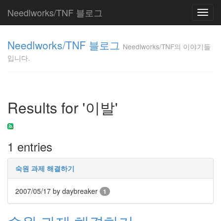
Needlworks/TNF 블로그
Toggl
navig
Needlworks/TNF
Needlworks/TNF 블로그
의 이야기들입니
Needlworks/TNF의 이야기들
다.
입니다.
TNF
Tag
Results for '이발'
Cloud
변
화
1 entries
시
험
1.7
숙원 과제 해결하기
학
업
2007/05/17
by daybreaker
1
도
움
말
자