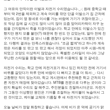
로
그
그 여유의 만끽이란 이발과 자전거 수리였습니다-_-; 원래 중학교 때
지
부터 딱 2번을 제외하고 계속 머리를 깎던 단골 이발소가 집 근처에
식
있는데, 집이 옆 동네로 이사를 가는 바람에 가기가 귀찮아졌고-_-
data
또 막상 집에 갈 시간도 많이 나지 않아 요즘 앞머리카락이 자꾸 눈
공
썹을 간지럽혀서 죽을 지경이었습니다. 학교 안에도 이발소가 있긴
지
했지만 왠지 모를 불안(?) 때문에 한 번도 안 갔었는데, 얼마 전에 친
사
구가 거기서 깎은 걸 보니 나름 괜찮다 싶어서 오늘 시도했던 거지
항
블
요. 다행히 결과는 만족스러웠습니다. "조금 짧게"라고 하니까 계속
로
깎은 자리를 또 깎고 또 깎고 해서 걱정이 되었지만 아주 시원~하게
그
되었고 모양도 이상하지 않았습니다. 특별한 스타일이 아니라 그냥
칼
무난한 스타일을 원할 때는 앞으로 자주 이용해도 될 것 같네요.
루
아
자전거 수리는, 학교 안에 자전거포가 하나 있긴 하지만 전에 거기서
밀
크
바퀴를 갈았다가 하루 만에 바람이 다 빠지고 돈을 더 줘서-_- 다시
행
교환했던 적이 있는지라, 학교 게시판에서 추천해준 학교 근처의 다
복
른 자전거 매장에 찾아갔습니다. MTB를 전문으로 다루는 곳이라 그
오
런지 확실히 수리도 잘 해주고, 주인분들도 친절하시더군요. 자전거
류
가 그동안 이상했던 원인은 기어를 조절하는 케이블이 녹슬어서 그
웹
런 것이었고, 케이블 교체와 기름칠 후 새 자전거가 되었습니다;
표
준
오늘 날씨가 정말 화창하고 좋습니다. 어제 비가 온 덕에 공기가 맑