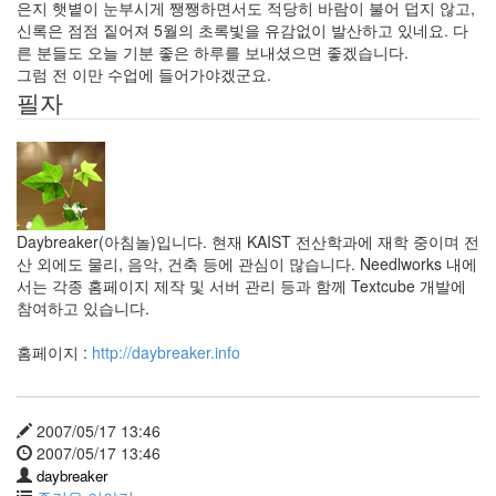
은지 햇볕이 눈부시게 쨍쨍하면서도 적당히 바람이 불어 덥지 않고,
궁
극
신록은 점점 짙어져 5월의 초록빛을 유감없이 발산하고 있네요. 다
적
른 분들도 오늘 기분 좋은 하루를 보내셨으면 좋겠습니다.
질
그럼 전 이만 수업에 들어가야겠군요.
문
필자
미
디
어
다
음
시
간
Daybreaker(아침놀)입니다. 현재 KAIST 전산학과에 재학 중이며 전
텍
산 외에도 물리, 음악, 건축 등에 관심이 많습니다. Needlworks 내에
서는 각종 홈페이지 제작 및 서버 관리 등과 함께 Textcube 개발에
스
참여하고 있습니다.
트
홈페이지 :
http://daybreaker.info
큐
브
2007/05/17 13:46
개
2007/05/17 13:46
인
적
daybreaker
으