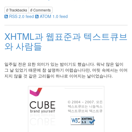
비
0
Trackbacks
6
Comments
애
RSS 2.0 feed
ATOM 1.0 feed
아
파
치
XHTML과 웹표준과 텍스트큐브
주
머
니
와 사람들
inureyes
2008
년
일주일 전은 묘한 의미가 있는 밤이기도 했습니다. 워낙 많은 일이
2009
그 날 있었기 때문에 참 설명하기 어렵습니다만, 머릿 속에서는 이어
년
지지 않을 것 같은 고리들이 하나로 이어지는 날이었습니다.
가
족
스
팸
학
문
적
스
타
일
민