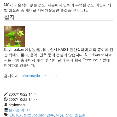
공
학
MS가 기술력이 없는 것도, 자본이나 인력이 부족한 것도 아닌데 제
발 웹표준 좀 제대로 지원해줬으면 좋겠습니다. OTL
미
디
필자
어
다
음
TNF
동
안
Daybreaker(아침놀)입니다. 현재 KAIST 전산학과에 재학 중이며 전
운
산 외에도 물리, 음악, 건축 등에 관심이 많습니다. Needlworks 내에
동
서는 각종 홈페이지 제작 및 서버 관리 등과 함께 Textcube 개발에
오
참여하고 있습니다.
프
라
인
홈페이지 :
http://daybreaker.info
모
임
계
획
2007/10/22 14:44
2007/10/22 14:44
데
이
daybreaker
터
즐거운 이야기
관
IE6
,
IE7
,
textcube.org
,
결론
,
묵상
,
삽질
,
웹표준
리