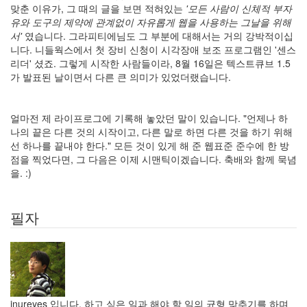
맞춘 이유가, 그 때의 글을 보면 적혀있는
'모든 사람이 신체적 부자
따
유와 도구의 제약에 관계없이 자유롭게 웹을 사용하는 그날을 위해
뜻
서'
였습니다. 그라피티에님도 그 부분에 대해서는 거의 강박적이십
한
니다. 니들웍스에서 첫 장비 신청이 시각장애 보조 프로그램인 '센스
이
리더' 셨죠. 그렇게 시작한 사람들이라, 8월 16일은 텍스트큐브 1.5
야
가 발표된 날이면서 다른 큰 의미가 있었더랬습니다.
기
33
차
얼마전 제 라이프로그에 기록해 놓았던 말이 있습니다. "언제나 하
가
나의 끝은 다른 것의 시작이고, 다른 말로 하면 다른 것을 하기 위해
운
선 하나를 끝내야 한다." 모든 것이 있게 해 준 웹표준 준수에 한 방
이
점을 찍었다면, 그 다음은 이제 시맨틱이겠습니다. 축배와 함께 묵념
야
을. :)
기
10
즐
필자
거
운
이
야
기
44
머
inureyes 입니다. 하고 싶은 일과 해야 할 일의 균형 맞추기를 하며