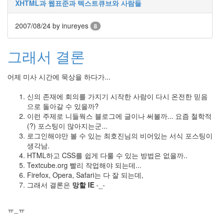
XHTML과 웹표준과 텍스트큐브와 사람들
깅
칵
테
2007/08/24
by inureyes
8
일
스
크
그래서 결론
린
리
더
어제 미사 시간에 묵상을 하다가...
휴
대
신의 존재에 회의를 가지기 시작한 사람이 다시 온전한 믿음
폰
으로 돌아갈 수 있을까?
오
이런 주제로 니들웍스 블로그에 글이나 써볼까... 요즘 철학적
픈
소
(?) 포스팅이 많아지는군...
스
로그인해야만 볼 수 있는 최호진님의 비어있는 서식 포스팅이
커
생각남.
뮤
HTML하고 CSS를 쉽게 다룰 수 있는 방법은 없을까..
니
티
Textcube.org 빨리 작업해야 되는데...
Firefox, Opera, Safari는 다 잘 되는데,
사
파
그래서 결론은
망할 IE
-_-
리
질
ㅠ_ㅠ
문