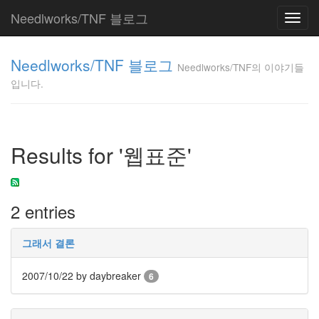
Needlworks/TNF 블로그
Toggl
navig
Needlworks/TNF
Needlworks/TNF 블로그
의 이야기들입니
Needlworks/TNF의 이야기들
다.
입니다.
TNF
Tag
Results for '웹표준'
Cloud
과
학
2 entries
클
레
로
덴
그래서 결론
드
럼
2007/10/22
by daybreaker
6
원
격
블
로