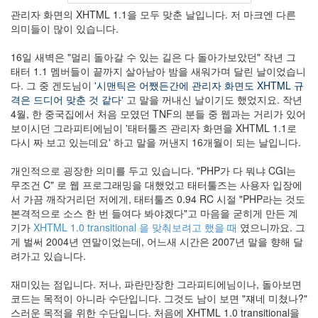
주
관리자 화면의 XHTML 1.1을 모두 맞춘 날입니다. 저 마크엔 다른
주
의미들이 많이 있습니다.
의
병
16일 새벽은 "멀리 돌아갈 수 있는 길은 다 돌아가보았던" 작년 그
아
리
태터 1.1 멤버들이 끝까지 살아남아 밤을 새워가며 달린 날이었습니
칼
다. 그 중 겐도님이
'시맨틱은 어쨌든간에 관리자 화면도 XHTML 규
루
격은 드디어 맞춘 것 같다'
고 말을 꺼내신 날이기도 했었지요. 작년
아
4월, 한 중국집에서 처음 모였던 TNF의 분들 중 웹과는 거리가 있어
밀
보이시던 그라피티에님이 '태터툴즈 관리자 화면을 XHTML 1.1로
크
다시 짜 보고 있는데요' 하고 말을 꺼낸지 16개월이 되는 날입니다.
국
제
화
개인적으로 굉장한 의미를 두고 있습니다. "PHP가 다 뭐냐 CGI는
무조건 C" 로 웹 프로그래밍을 대했었고 태터툴즈는 사용자 입장에
서 가끔 깨작거리던 저에게, 태터툴즈 0.94 RC 시절 "PHP라는 것도
Notices
본격적으로 소스 한 번 들여다 봐야겠다"고 마음을 굳히게 만든 계
기가
XHTML 1.0 transitional 을 맞춰보려고 했을 때
였으니까요. 그
Find!
게 벌써 2004년 연말이었는데, 어느새 시간은 2007년 말을 향해 달
려가고 있습니다.
Categories
재미있는 점입니다. 저나, 파란만장한 그라피티에님이나, 돌아보면
전
코드는 목적이 아니라 수단입니다. 그것도 남이 보면 "쟤네 미쳤나?"
체
스러운 목적을 위한 수단입니다. 처음에 XHTML 1.0 transitional을
130