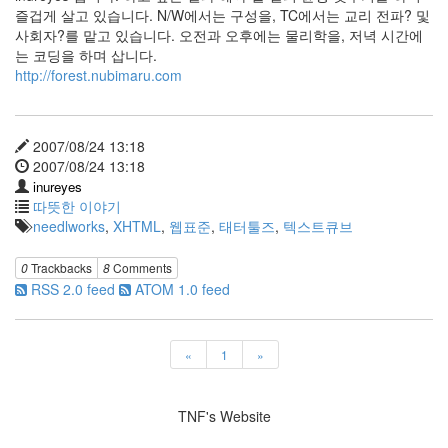
리
즐겁게 살고 있습니다. N/W에서는 구성을, TC에서는 교리 전파? 및
아
사회자?를 맡고 있습니다. 오전과 오후에는 물리학을, 저녁 시간에
픈
는 코딩을 하며 삽니다.
이
http://forest.nubimaru.com
야
기
35
2007/08/24 13:18
2007/08/24 13:18
Recent
inureyes
Posts
따뜻한 이야기
needlworks
,
XHTML
,
웹표준
,
태터툴즈
,
텍스트큐브
텍
스
0
Trackbacks
8
Comments
트
RSS 2.0 feed
ATOM 1.0 feed
큐
브
공
지
«
1
»
사
항
블...
TNF's Website
6