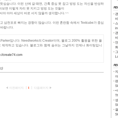
듯싶습니다. 이런 산에 갈 때면, 간혹 중심 못 잡고 빙빙 도는 자신을 반성하
러보면 이렇게 자리 못 지키고 빙빙 도는 것들이
 서야 아마 세상이 바로 서지 않을까 생각합니다.~~
관
고 삼천포로 빠지는 경향이 많습니다. 이런 혼란함 속에서 Textcube가 중심
스
 바랍니다.
i
관
안
 제작하고 있습니다. 블로그와 함께 숨쉬는 그날까지 언제나 화이팅입니
그
p://create74.com
L
산
지
아
판
S
◀ 이전페이지
1
다음페이지 ▶
<
T
성
S
걸
S