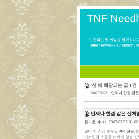
TNF Needl
인간적인 웹 세상을 열어갑니다
Tatter Network Foundation / 
'산'에 해당되는 글 1건
언제나 한결 같은
2007/07/02
언제나 한결 같은 산처
즐거운 이야기
2007/07/02 01:08
얼마 전 직장 연수로
속리산
을 
가서인지 조금은 내키지 않는 산행