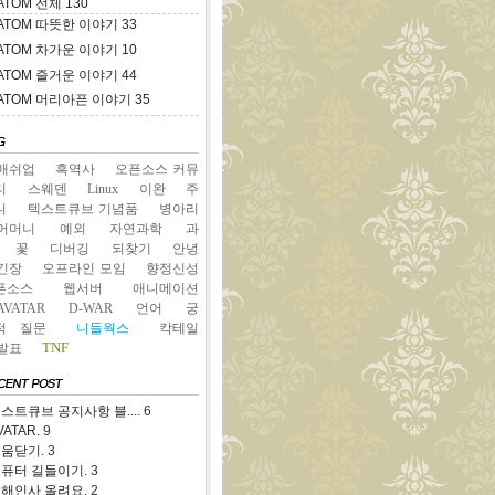
ATOM
전체
130
ATOM
따뜻한 이야기
33
ATOM
차가운 이야기
10
ATOM
즐거운 이야기
44
ATOM
머리아픈 이야기
35
매쉬업
흑역사
오픈소스 커뮤
티
스웨덴
Linux
이완
주
니
텍스트큐브 기념품
병아리
어머니
예외
자연과학
과
꽃
디버깅
되찾기
안녕
긴장
오프라인 모임
향정신성
픈소스
웹서버
애니메이션
AVATAR
D-WAR
언어
궁
적 질문
니들웍스
칵테일
TNF
발표
스트큐브 공지사항 블....
6
VATAR.
9
움닫기.
3
퓨터 길들이기.
3
해인사 올려요.
2