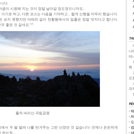
합니다.
마음이 시원해 지는 것이 정말 날아갈 정도였으니까요..
가기로 하고, 다른 코스는 다음을 기약하고... 짧게 산행을 마무리 했습니다.
은 보지 못했지만 아래와 같이 천황봉에서의 일출은 정말 멋지다고 합니다.
두 좋은 것 같네요.^^
니
머
학
오
극
텍
출처:속리산 국립공원
A
도
자리에서 두 팔 벌려 나를 반겨주는 그런 산였던 것 같습니다. 언제나 든든하게
컴
 하는듯..
새