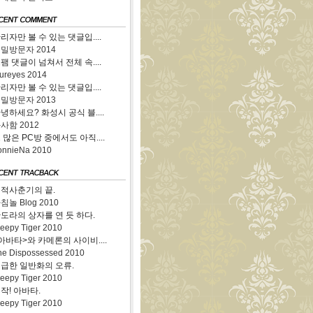
리자만 볼 수 있는 댓글입....
비밀방문자
2014
팸 댓글이 넘쳐서 전체 속....
nureyes
2014
리자만 볼 수 있는 댓글입....
비밀방문자
2013
녕하세요? 화성시 공식 블....
화사함
2012
 많은 PC방 중에서도 아직....
onnieNa
2010
적사춘기의 끝.
침놀 Blog
2010
도라의 상자를 연 듯 하다.
leepy Tiger
2010
아바타>와 카메론의 사이비....
he Dispossessed
2010
급한 일반화의 오류.
leepy Tiger
2010
작! 아바타.
leepy Tiger
2010