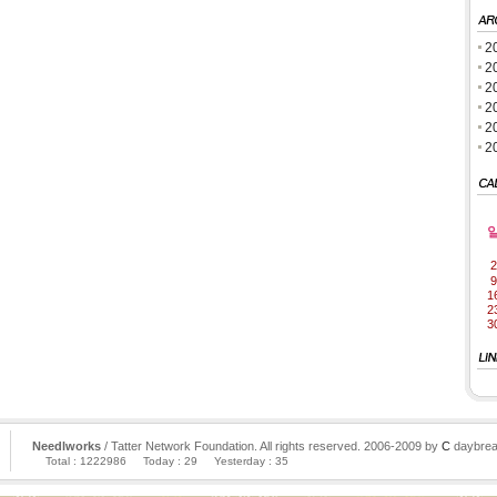
2
2
2
2
2
2
2
9
1
2
3
Needlworks
/ Tatter Network Foundation. All rights reserved. 2006-2009 by
C
daybrea
Total : 1222986
Today : 29
Yesterday : 35