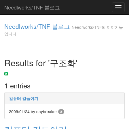
Needlworks/TNF 블로그
Toggl
navig
Needlworks/TNF
Needlworks/TNF 블로그
의 이야기들입니
Needlworks/TNF의 이야기들
다.
입니다.
TNF
Tag
Results for '구조화'
Cloud
웹
표
1 entries
준
토
론
컴퓨터 길들이기
문
화
2009/01/24
by daybreaker
자
3
전
거
수