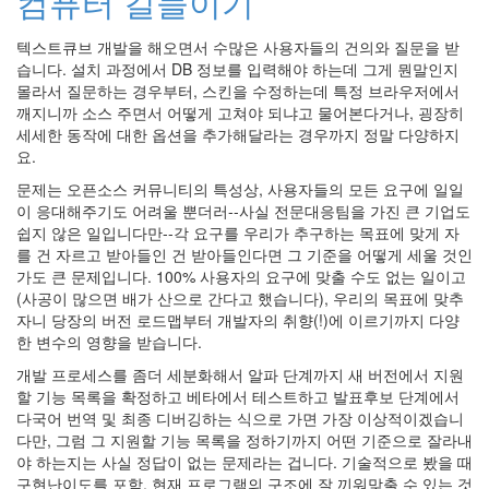
컴퓨터 길들이기
리
IE6
텍스트큐브 개발을 해오면서 수많은 사용자들의 건의와 질문을 받
프
습니다. 설치 과정에서 DB 정보를 입력해야 하는데 그게 뭔말인지
로
몰라서 질문하는 경우부터, 스킨을 수정하는데 특정 브라우저에서
젝
깨지니까 소스 주면서 어떻게 고쳐야 되냐고 물어본다거나, 굉장히
트
세세한 동작에 대한 옵션을 추가해달라는 경우까지 정말 다양하지
idea
요.
도
문제는 오픈소스 커뮤니티의 특성상, 사용자들의 모든 요구에 일일
움
이 응대해주기도 어려울 뿐더러--사실 전문대응팀을 가진 큰 기업도
말
쉽지 않은 일입니다만--각 요구를 우리가 추구하는 목표에 맞게 자
발
표
를 건 자르고 받아들인 건 받아들인다면 그 기준을 어떻게 세울 것인
가도 큰 문제입니다. 100% 사용자의 요구에 맞출 수도 없는 일이고
시
(사공이 많으면 배가 산으로 간다고 했습니다), 우리의 목표에 맞추
간
자니 당장의 버전 로드맵부터 개발자의 취향(!)에 이르기까지 다양
needlworks
한 변수의 영향을 받습니다.
가
개발 프로세스를 좀더 세분화해서 알파 단계까지 새 버전에서 지원
족
할 기능 목록을 확정하고 베타에서 테스트하고 발표후보 단계에서
기
다국어 번역 및 최종 디버깅하는 식으로 가면 가장 이상적이겠습니
념
품
다만, 그럼 그 지원할 기능 목록을 정하기까지 어떤 기준으로 잘라내
야 하는지는 사실 정답이 없는 문제라는 겁니다. 기술적으로 봤을 때
데
이
구현난이도를 포함, 현재 프로그램의 구조에 잘 끼워맞출 수 있는 것