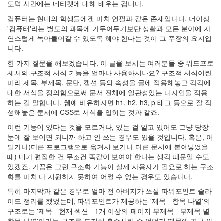
린
도덕 시간에는 네티켓에 대해 배우는 겁니다.
트
컴퓨터는 현대의 학생들에겐 마치 연필과 같은 존재입니다. 더이상
과
학
'컴퓨터'라는 별도의 과목에 가두어두기보단 생활과 모든 분야에 자
연스럽게 녹아들어갈 수 있도록 해야 한다는 것이 그 주장의 요지입
그
림
니다.
의
한 가지 질문을 해보겠습니다. 이 글을 보시는 여러분들 중 워드프로
욕
세서의 구조적 서식 기능을 얼마나 사용하시나요? 구조적 서식이란
상
실
미리 제목, 부제목, 문단, 캡션 등의 속성을 글에 적용해놓고 각각에
흑
대한 서식을 정의함으로써 문서 전체에 일관성있는 디자인을 적용
역
하는 걸 말합니다. 웹에 비유하자면 h1, h2, h3, p 태그 등으로 잘 작
사
성해놓은 문서에 CSS로 서식을 입히는 것과 같죠.
건
의
이런 기능이 있다는 것을 모르거나, 있는 걸 알고 있어도 그냥 당장
눈에 잘 보이면 되니까-하고 안 쓰는 경우도 있을 것입니다. 혹은, 어
매
쉬
딜가나(다른 프로그램으로 옮겨서 보거나 다른 문서에 붙여넣었을
업
때) 내가 편집한 건 무조건 똑같이 보여야 한다는 생각 때문일 수도
결
있겠죠. 가끔은 그런 구조화 기능이 실제 사용자가 필요로 하는 구조
론
화를 미처 다 지원하지 못하여 어쩔 수 없는 경우도 있습니다.
7
월
특히 마지막과 같은 경우로 얼마 전 아버지가 쓰실 파워포인트 슬라
이드 정리를 했었는데, 파워포인트가 제공하는 '제목 - 항목 나열'의
CSS
구조로는 '제목 - 현재 섹션 - 1개 이상의 페이지 부제목 - 부제목 별
표
항목 나열'이라는 구조를 도저히 흡수시킬 수 없었기 때문에 결국 일
현