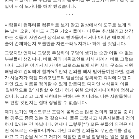
일이 서식 노가다를 해야 했었습니다.
Notices
* * *
사람들이 컴퓨터를 컴퓨터로 보지 않고 일상에서의 도구로 보게 되
Find!
는 날이 오면, 아마도 지금은 기술자들이나 다루는 추상화라고 생각
하는 것들이 자연스런 상식으로 받아들여지거나 아니면 애초에 기
Categories
술이 존재하는지 모를만큼 자연스러워지거나 하게 될 것입니다.
전
그렇지만 언제나 그렇듯 추상화의 구멍이 생기는 순간 어쩔 수 없는
체
부분들이 생깁니다. 바로 위의 파워포인트 서식 사례가 바로 그렇습
130
니다. 그러면 여기서 제가 마이크로소프트에 저런 서식 구조도 지원
따
해달라고 건의해야 할까요? 만약 건의를 해서 받아들여진다면, 결과
뜻
가 사용자가 직접 파워포인트의 템플릿을 정의하고 각각에 대한 디
한
자인 요소 이름을 정의할 수 있게 만든다면 디자인 서식들이 이를
이
'일반적으로 잘' 지원할 수 있게 하기 위한 오버엔지니어링이 엄청날
야
겁니다. 그리고 그게 저한테는 편하다손 치더라도 다른 사람들한테
기
도 편할 것인지는 절대 장담할 수 없습니다.
33
제가 보기엔 텍스트큐브 포럼에 올라오는 많은 건의와 질문들 중 이
차
런 경우도 종종 있는 것 같습니다. 물론 그렇다고 사용자분들께 건의
가
하지 말라는 건 아닙니다. 언제나 그렇듯(^^) 모든 분들의 의견은 어
운
떤 식으로든 소중하니까요. 다만 그러한 건의들의 우선순위를 결정
이
하고 그 기준을 세우고 거기에 적절한 인력을 할당하는 일은 정말 어
야