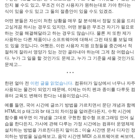
터
인지 볼 수도 있고, 무조건 이건 사용자가 원하는대로 가야 한다는
베
식이 있을 수도 있고 그 둘의 절충안이 있을 수도 있겠죠.
이
스
어떤 분들은 자신이 처한 상황을 매우 잘 분석해서 정말 도움을 드리
안
고싶게끔 하시는 경우도 있지만, 어떤 분들은 무조건 자기가 필요로
녕
하는 것을 해결해달라고 하는 경우도 많습니다. 물론 저 또한 제가
자
사용하는 다른 제품이나 소프트웨어에 대해서 그런 태도를 보일 때
연
도 있을 것입니다. 어쨌든, 이런 사용자 지원 요청들을 중간에서 적
편
절하게 잘라서 영양가 있는 것만 골라내야 하는데 그게 참 어렵습니
견
다. 누가 그 일을 할 것인가도 문제고, 누가 그 기준을 세울 것인가도
사
문제고...
랑
* * *
향
정
한편 얼마 전
이런 글을 읽었습니다.
컴퓨터가 일상에서 너무나 자주
신
사용되는 물건이 되었기 때문에, 이제는 마치 펜과 종이를 다루듯 컴
성
퓨터 교육도 변해야 한다는 내용이었습니다.
오
픈
예를 들면, 국어 시간에 글쓰기 방법을 가르치면서 문단 개념과 함께
소
HTML의 p 태그와 br 태그의 차이점을 알려준다든지, 수학 시간에
스
함수를 배우면 이 개념을 그대로 구현한 함수형 프로그래밍 언어 실
DOS
습을 한다든지, 가사에 관해 다루는 가정 시간에는 컴퓨터 운영체제
구
설치하는 방법을 가르친다든지 말이죠.; 미술 시간엔 문서 디자인 정
글
프
의하는 방법을 실습해보고, 음악 시간엔 MIDI 소프트웨어로 써보며,