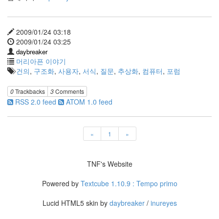
스
트
큐
2009/01/24 03:18
브
2009/01/24 03:25
공
daybreaker
지
머리아픈 이야기
사
건의
,
구조화
,
사용자
,
서식
,
질문
,
추상화
,
컴퓨터
,
포럼
항
블...
0
Trackbacks
3
Comments
6
RSS 2.0 feed
ATOM 1.0 feed
by
daybreaker
AVATAR
«
1
»
9
by
daybreaker
TNF's Website
도
Powered by
Textcube 1.10.9 : Tempo primo
움
닫
Lucid HTML5 skin by
daybreaker
/
inureyes
기