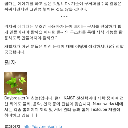
렵다는 이야기를 하고 싶은 것입니다. 기준이 구체화될수록 결정은
기
쉬워지겠지만 그만큼 놓치는 것도 많을 겁니다.
10
즐
* * *
거
위지윅 에디터는 무조건 사용자가 눈에 보이는 문서를 편집하기 쉽
운
게 만들어져야 할까요 아니면 문서의 구조화를 통해 서식 기능을 활
이
용하도록 만들어져야 할까요?
야
기
개발자가 아닌 분들은 이런 문제에 대해 어떻게 생각하시나요? 정말
44
궁금합니다.
머
필자
리
아
픈
이
야
기
35
Daybreaker(아침놀)입니다. 현재 KAIST 전산학과에 재학 중이며 전
산 외에도 물리, 음악, 건축 등에 관심이 많습니다. Needlworks 내에
서는 각종 홈페이지 제작 및 서버 관리 등과 함께 Textcube 개발에
Recent
Posts
참여하고 있습니다.
텍
홈페이지 :
http://daybreaker.info