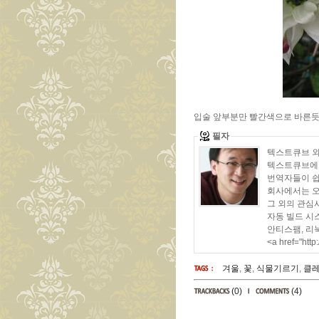
입술 앞부분만 빨간색으로 바른듯 
필자
텍스트큐브 외부
텍스트큐브에 O
번역자들이 쉽
회사에서는 오픈
그 외의 관심사
자동 빌드 시
안티스팸, 리
<a href="htt
겨울
,
꽃
,
식물기르기
,
클
(0)
(4)