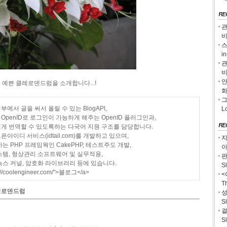
관
스
i
관
안
예쁜 클레로덴드럼을 소개합니다...!
그
에서 글을 써서 올릴 수 있는 BlogAPI,
L
penID로 로그인이 가능하게 해주는 OpenID 플러그인과,
게 번역할 수 있도록하는 다국어 지원 구조를 담당합니다.
아이디 서비스(idtail.com)를 개발하고 있으며,
지
는 PHP 프레임웍인 CakePHP, 테스트주도 개발,
아
스템, 형상관리 소프트웨어 및 실무적용,
판
눅스 커널, 암호화 라이브러리 등에 있습니다.
S
p://coolengineer.com/">블로그</a>
<
T
레로덴드럼
성
S
걸
S