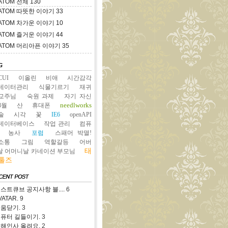
ATOM
전체
130
ATOM
따뜻한 이야기
33
ATOM
차가운 이야기
10
ATOM
즐거운 이야기
44
ATOM
머리아픈 이야기
35
CUI
이올린
비애
시간감각
데이터관리
식물기르기
재귀
교주님
숙원 과제
자기 자신
needlworks
8월
산
휴대폰
술
시각
꽃
IE6
openAPI
데이터베이스
작업 관리
컴퓨
농사
포럼
스패머 박멸!
소통
그림
역할갈등
어버
태
날 어머니날 카네이션 부모님
툴즈
스트큐브 공지사항 블....
6
VATAR.
9
움닫기.
3
퓨터 길들이기.
3
해인사 올려요.
2