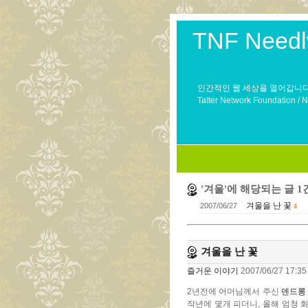
TNF Needl
인간적인 웹 세상을 열어갑니다
Tatter Network Foundation / 
'겨울'에 해당되는 글 1
겨울을 난 꽃
2007/06/27
4
겨울을 난 꽃
즐거운 이야기
2007/06/27 17:35
2년전에 어머님께서 주신
덴드롱
작년에 몇개 피더니, 올해 엄청 