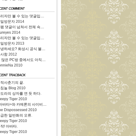
리자만 볼 수 있는 댓글입....
비밀방문자
2014
팸 댓글이 넘쳐서 전체 속....
nureyes
2014
리자만 볼 수 있는 댓글입....
비밀방문자
2013
녕하세요? 화성시 공식 블....
화사함
2012
 많은 PC방 중에서도 아직....
onnieNa
2010
적사춘기의 끝.
침놀 Blog
2010
도라의 상자를 연 듯 하다.
leepy Tiger
2010
아바타>와 카메론의 사이비....
he Dispossessed
2010
급한 일반화의 오류.
leepy Tiger
2010
작! 아바타.
leepy Tiger
2010