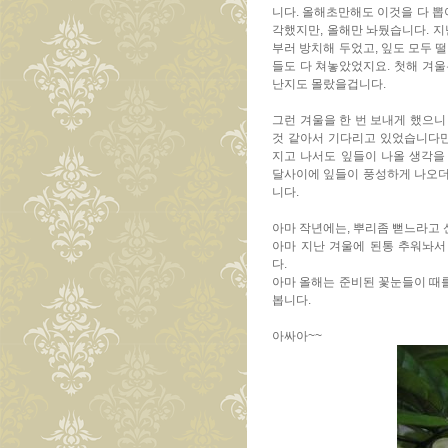
니다. 올해초만해도 이것을 다 뽑
각했지만, 올해만 놔뒀습니다. 지
부러 방치해 두었고, 잎도 모두 
들도 다 쳐놓았었지요. 첫해 겨울
난지도 몰랐을겁니다.
그런 겨울을 한 번 보내게 했으니
것 같아서 기다리고 있었습니다만
지고 나서도 잎들이 나올 생각을 
달사이에 잎들이 풍성하게 나오더
니다.
아마 작년에는, 뿌리좀 뻗느라고 
아마 지난 겨울에 된통 추워놔서
다.
아마 올해는 준비된 꽃눈들이 때
봅니다.
아싸아~~