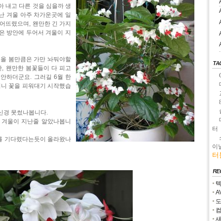
아 내고 다른 것을 심을까 생
난 겨울 아주 차가운곳에 일
떨어뜨렸으며, 왠만한 긴 가지
은 방안에 두어서 겨울이 지
 올 봄만큼은 가만 놔둬야할
, 왠만한 봄꽃들이 다 피고
안하더군요. 그러길 6월 한
니 꽃을 피워대기 시작했습
신경 못썼나봅니다.
 겨울이 지난줄 알았나봅니
터
를 기다렸다는듯이 올라왔나
이
터
텍
A
도
컴
새