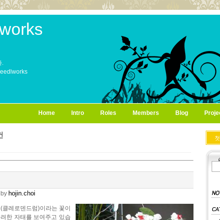
works
.
Needlworks
Home
Intro
Roles
Members
Blog
Proje
건
첫
hojin.choi
by
(클레로덴드럼)이라는 꽃이
화려한 자태를 보여주고 있습