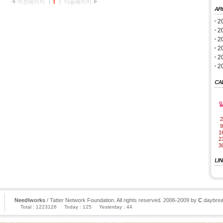
◀ 이전페이지
1
다음페이지 ▶
2
2
2
2
2
2
2
9
1
2
3
Needlworks
/ Tatter Network Foundation. All rights reserved. 2006-2009 by
C
daybrea
Total : 1223126
Today : 125
Yesterday : 44