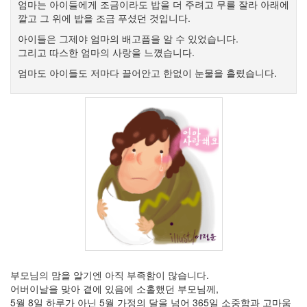
엄마는 아이들에게 조금이라도 밥을 더 주려고 무를 잘라 아래에
아
깔고 그 위에 밥을 조금 푸셨던 것입니다.
바
타
아이들은 그제야 엄마의 배고픔을 알 수 있었습니다.
코
그리고 따스한 엄마의 사랑을 느꼈습니다.
딩
엄마도 아이들도 저마다 끌어안고 한없이 눈물을 흘렸습니다.
OpenID
잠
역
사
웹
접
근
성
꿈
신
뢰
IE6
맥
지
부모님의 맘을 알기엔 아직 부족함이 많습니다.
적
어버이날을 맞아 곁에 있음에 소홀했던 부모님께,
사
5월 8일 하루가 아닌 5월 가정의 달을 넘어 365일 소중함과 고마움
춘