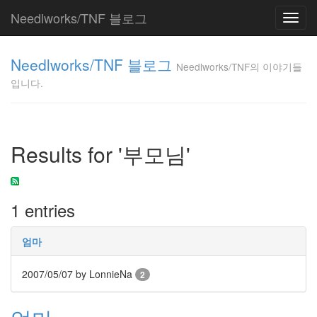
Needlworks/TNF 블로그
Toggl
navig
Needlworks/TNF
Needlworks/TNF 블로그
의 이야기들입니
Needlworks/TNF의 이야기들
다.
입니다.
TNF
Tag
Results for '부모님'
Cloud
리
눅
스
1 entries
information
retrieval
엄마
공
짜
플
2007/05/07
by LonnieNa
2
러
그
인