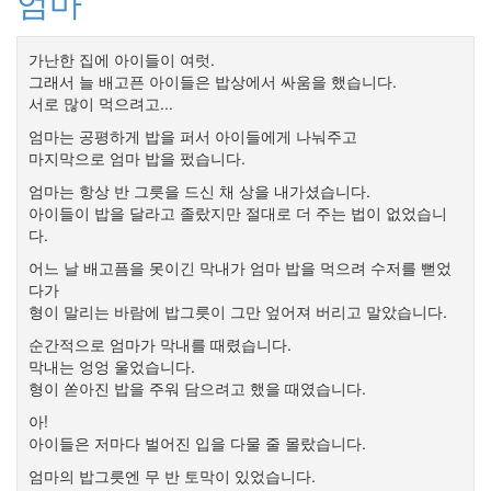
엄마
새
해
가난한 집에 아이들이 여럿.
버
스
그래서 늘 배고픈 아이들은 밥상에서 싸움을 했습니다.
서로 많이 먹으려고...
추
상
엄마는 공평하게 밥을 퍼서 아이들에게 나눠주고
화
마지막으로 엄마 밥을 펐습니다.
이
휘
엄마는 항상 반 그릇을 드신 채 상을 내가셨습니다.
소
아이들이 밥을 달라고 졸랐지만 절대로 더 주는 법이 없었습니
5
다.
월
광
어느 날 배고픔을 못이긴 막내가 엄마 밥을 먹으려 수저를 뻗었
주
다가
학
형이 말리는 바람에 밥그릇이 그만 엎어져 버리고 말았습니다.
업
민
순간적으로 엄마가 막내를 때렸습니다.
주
막내는 엉엉 울었습니다.
주
형이 쏟아진 밥을 주워 담으려고 했을 때였습니다.
의
트
아!
랜
아이들은 저마다 벌어진 입을 다물 줄 몰랐습니다.
스
포
엄마의 밥그릇엔 무 반 토막이 있었습니다.
머