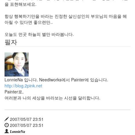
을 표현해보세요.
기
럭
항상 행복하기만을 바라는 진정한 살신성인의 부모님의 마음을 헤
키
아릴 수 있다면 좋으련만..
스
타
오늘도 먼곳 하늘의 별만 바라봅니다.
시
험
필자
후
기
textcube
여
름
terminal
LonnieNa 입니다. Needlworks에서 Painter에 있습니다.
발
http://blog.2pink.net
표
Painter로,
여러분과 나의 세상을 바라보는 시선을 달리합니다.
Notices
Find!
2007/05/07 23:51
2007/05/07 23:51
Categories
LonnieNa